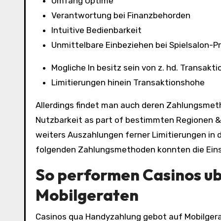
Umfang Uptime
Verantwortung bei Finanzbehorden
Intuitive Bedienbarkeit
Unmittelbare Einbeziehen bei Spielsalon-P
Mogliche In besitz sein von z. hd. Transakt
Limitierungen hinein Transaktionshohe
Allerdings findet man auch deren Zahlungsmet
Nutzbarkeit as part of bestimmten Regionen & 
weiters Auszahlungen ferner Limitierungen in 
folgenden Zahlungsmethoden konnten die Eins
So performen Casinos u
Mobilgeraten
Casinos qua Handyzahlung gebot auf Mobilgerat