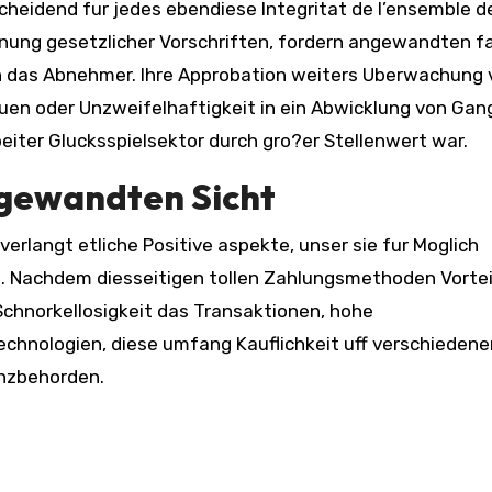
cheidend fur jedes ebendiese Integritat de l’ensemble d
ung gesetzlicher Vorschriften, fordern angewandten fa
en das Abnehmer. Ihre Approbation weiters Uberwachung 
uen oder Unzweifelhaftigkeit in ein Abwicklung von Gan
rbeiter Glucksspielsektor durch gro?er Stellenwert war.
ngewandten Sicht
langt etliche Positive aspekte, unser sie fur Moglich
en. Nachdem diesseitigen tollen Zahlungsmethoden Vorte
chnorkellosigkeit das Transaktionen, hohe
chnologien, diese umfang Kauflichkeit uff verschiedene
anzbehorden.