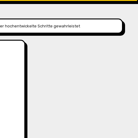
er hochentwickelte Schritte gewahrleistet