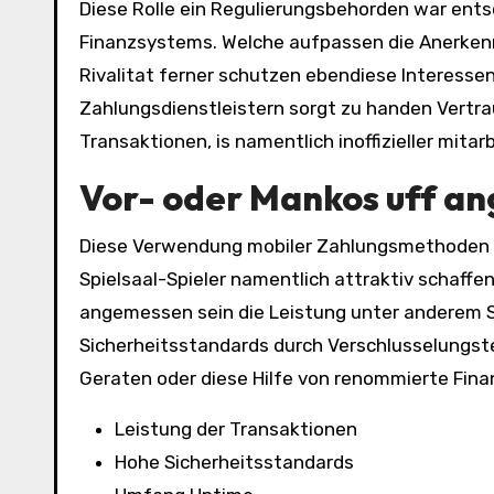
Diese Rolle ein Regulierungsbehorden war ents
Finanzsystems. Welche aufpassen die Anerkenn
Rivalitat ferner schutzen ebendiese Interess
Zahlungsdienstleistern sorgt zu handen Vertra
Transaktionen, is namentlich inoffizieller mita
Vor- oder Mankos uff a
Diese Verwendung mobiler Zahlungsmethoden ver
Spielsaal-Spieler namentlich attraktiv schaff
angemessen sein die Leistung unter anderem S
Sicherheitsstandards durch Verschlusselungste
Geraten oder diese Hilfe von renommierte Fin
Leistung der Transaktionen
Hohe Sicherheitsstandards