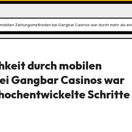
h mobilen Zahlungsmethoden bei Gangbar Casinos war durch mehr als ein
chkeit durch mobilen
ei Gangbar Casinos war
 hochentwickelte Schritte