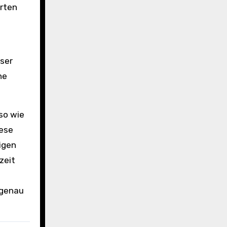
erten
ser
he
so wie
iese
igen
zeit
 genau