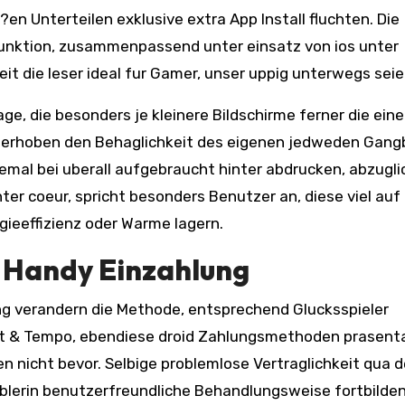
n Unterteilen exklusive extra App Install fluchten. Die
funktion, zusammenpassend unter einsatz von ios unter
t die leser ideal fur Gamer, unser uppig unterwegs seie
e, die besonders je kleinere Bildschirme ferner die eine
t, erhoben den Behaglichkeit des eigenen jedweden Gang
emal bei uberall aufgebraucht hinter abdrucken, abzuglic
 coeur, spricht besonders Benutzer an, diese viel auf 
gieeffizienz oder Warme lagern.
a Handy Einzahlung
ng verandern die Methode, entsprechend Glucksspieler
it & Tempo, ebendiese droid Zahlungsmethoden prasenta
n nicht bevor. Selbige problemlose Vertraglichkeit qua 
lerin benutzerfreundliche Behandlungsweise fortbilden