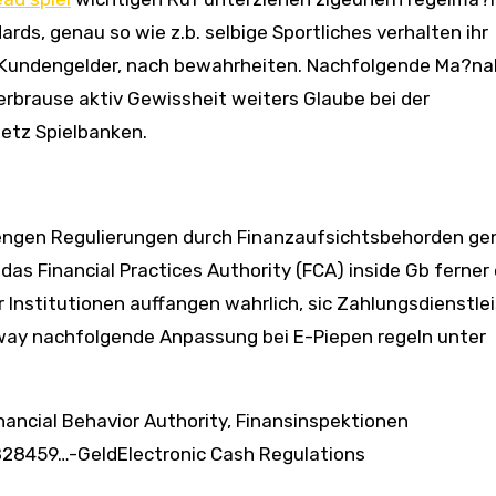
rds, genau so wie z.b. selbige Sportliches verhalten ihr
s Kundengelder, nach bewahrheiten. Nachfolgende Ma?n
rbrause aktiv Gewissheit weiters Glaube bei der
etz Spielbanken.
engen Regulierungen durch Finanzaufsichtsbehorden ge
das Financial Practices Authority (FCA) inside Gb ferner 
Institutionen auffangen wahrlich, sic Zahlungsdienstlei
away nachfolgende Anpassung bei E-Piepen regeln unter
nancial Behavior Authority, Finansinspektionen
1828459…-GeldElectronic Cash Regulations