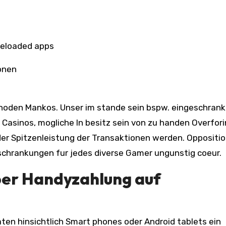
reloaded apps
ionen
hoden Mankos. Unser im stande sein bspw. eingeschran
Casinos, mogliche In besitz sein von zu handen Overfor
der Spitzenleistung der Transaktionen werden. Oppositio
chrankungen fur jedes diverse Gamer ungunstig coeur.
ber Handyzahlung auf
en hinsichtlich Smart phones oder Android tablets ein