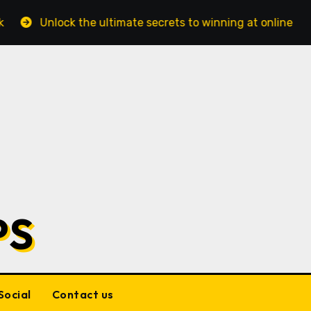
ck the ultimate secrets to winning at online casinos Onlin
PS
Social
Contact us