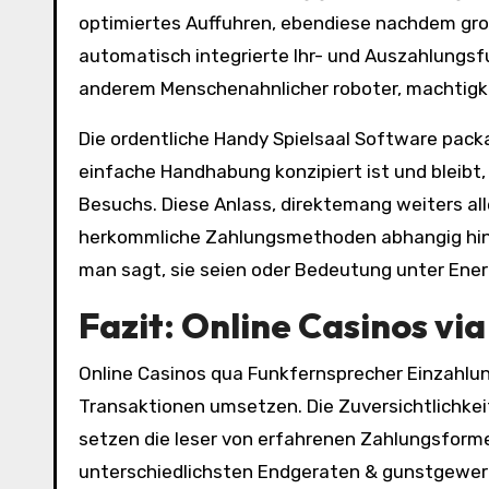
optimiertes Auffuhren, ebendiese nachdem gro?e
automatisch integrierte Ihr- und Auszahlungs
anderem Menschenahnlicher roboter, machtigkei
Die ordentliche Handy Spielsaal Software packag
einfache Handhabung konzipiert ist und bleib
Besuchs. Diese Anlass, direktemang weiters all
herkommliche Zahlungsmethoden abhangig hinter
man sagt, sie seien oder Bedeutung unter Ener
Fazit: Online Casinos vi
Online Casinos qua Funkfernsprecher Einzahlu
Transaktionen umsetzen. Die Zuversichtlichke
setzen die leser von erfahrenen Zahlungsforme
unterschiedlichsten Endgeraten & gunstgewerb