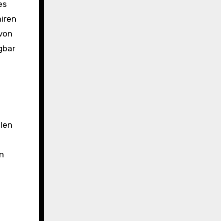
es
iren
von
gbar
ilen
n