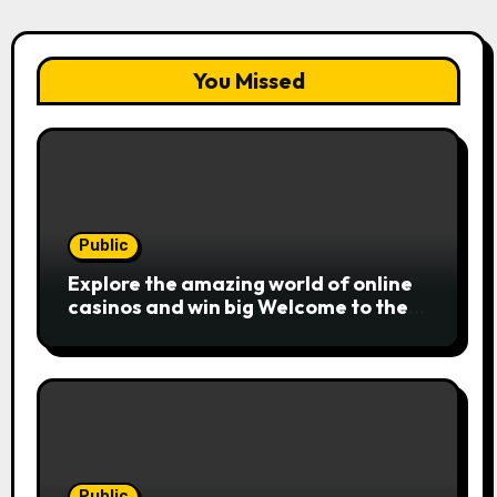
You Missed
Public
Explore the amazing world of online
casinos and win big Welcome to the
exciting realm of online casinos,
where players c
Public