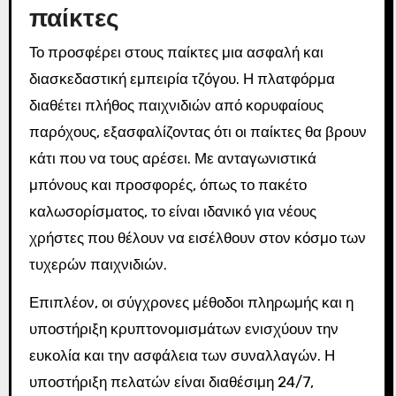
παίκτες
Το προσφέρει στους παίκτες μια ασφαλή και
διασκεδαστική εμπειρία τζόγου. Η πλατφόρμα
διαθέτει πλήθος παιχνιδιών από κορυφαίους
παρόχους, εξασφαλίζοντας ότι οι παίκτες θα βρουν
κάτι που να τους αρέσει. Με ανταγωνιστικά
μπόνους και προσφορές, όπως το πακέτο
καλωσορίσματος, το είναι ιδανικό για νέους
χρήστες που θέλουν να εισέλθουν στον κόσμο των
τυχερών παιχνιδιών.
Επιπλέον, οι σύγχρονες μέθοδοι πληρωμής και η
υποστήριξη κρυπτονομισμάτων ενισχύουν την
ευκολία και την ασφάλεια των συναλλαγών. Η
υποστήριξη πελατών είναι διαθέσιμη 24/7,