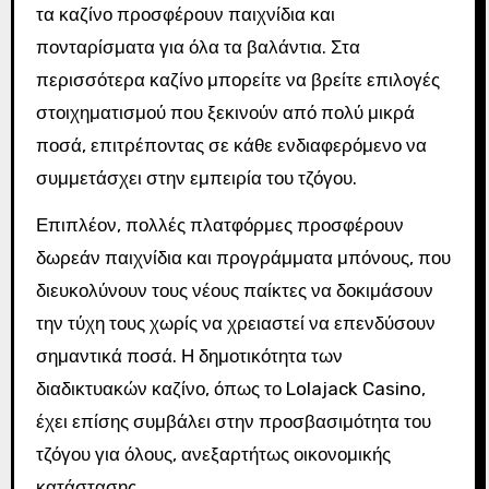
τα καζίνο προσφέρουν παιχνίδια και
πονταρίσματα για όλα τα βαλάντια. Στα
περισσότερα καζίνο μπορείτε να βρείτε επιλογές
στοιχηματισμού που ξεκινούν από πολύ μικρά
ποσά, επιτρέποντας σε κάθε ενδιαφερόμενο να
συμμετάσχει στην εμπειρία του τζόγου.
Επιπλέον, πολλές πλατφόρμες προσφέρουν
δωρεάν παιχνίδια και προγράμματα μπόνους, που
διευκολύνουν τους νέους παίκτες να δοκιμάσουν
την τύχη τους χωρίς να χρειαστεί να επενδύσουν
σημαντικά ποσά. Η δημοτικότητα των
διαδικτυακών καζίνο, όπως το Lolajack Casino,
έχει επίσης συμβάλει στην προσβασιμότητα του
τζόγου για όλους, ανεξαρτήτως οικονομικής
κατάστασης.