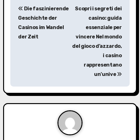
P
Die faszinierende
Scopri i segreti dei
o
Geschichte der
casino: guida
s
Casinos im Wandel
essenziale per
der Zeit
vincere Nel mondo
t
del gioco d’azzardo,
n
i casino
a
rappresentano
un’unive
v
i
g
a
t