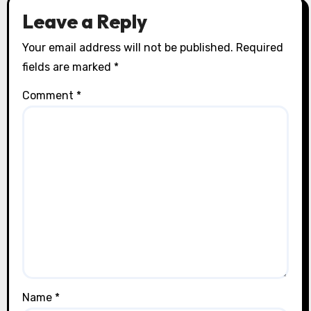
Leave a Reply
Your email address will not be published.
Required
fields are marked
*
Comment
*
Name
*