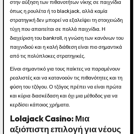
στην αύξηση των πιθανοτήτων νίκης σε παιχνίδια
όπως η ρουλέτα ή το blackjack, αλλά καμία
στρατηγική δεν μπορεί να εξαλείψει τη στοιχειώδη
τύχη που απαιτείται σε πολλά παιχνίδια. Η
διαχείριση του bankroll, η γνώση των κανόνων του
παιχνιδιού και η καλή διάθεση είναι πιο σημαντικά
από τις πολύπλοκες στρατηγικές.
Είναι σημαντικό για τους παίκτες να παραμένουν
ρεαλιστές και να κατανοούν τις πιθανότητες και τη
φύση του τζόγου. Ο τζόγος πρέπει να είναι πρώτα
και κύρια διασκέδαση και όχι μια μέθοδος για να
κερδίσει κάποιος χρήματα.
Lolajack Casino: Μια
αξιόπιστη επιλογή για νέους