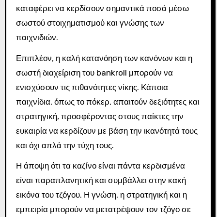
καταφέρει να κερδίσουν σημαντικά ποσά μέσω
σωστού στοιχηματισμού και γνώσης των
παιχνιδιών.
Επιπλέον, η καλή κατανόηση των κανόνων και η
σωστή διαχείριση του bankroll μπορούν να
ενισχύσουν τις πιθανότητες νίκης. Κάποια
παιχνίδια, όπως το πόκερ, απαιτούν δεξιότητες και
στρατηγική, προσφέροντας στους παίκτες την
ευκαιρία να κερδίζουν με βάση την ικανότητά τους
και όχι απλά την τύχη τους.
Η άποψη ότι τα καζίνο είναι πάντα κερδισμένα
είναι παραπλανητική και συμβάλλει στην κακή
εικόνα του τζόγου. Η γνώση, η στρατηγική και η
εμπειρία μπορούν να μετατρέψουν τον τζόγο σε