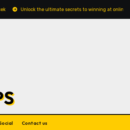
ock the ultimate secrets to winning at online casinos Onlin
PS
Social
Contact us