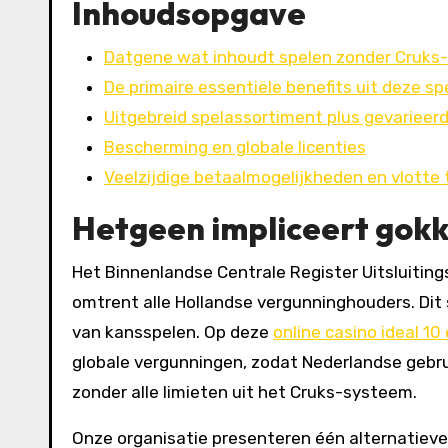
Inhoudsopgave
Datgene wat inhoudt spelen zonder Cruks-
De primaire essentiële benefits uit deze s
Uitgebreid spelassortiment plus gevarieer
Bescherming en globale licenties
Veelzijdige betaalmogelijkheden en vlotte 
Hetgeen impliceert gokk
Het Binnenlandse Centrale Register Uitsluitin
omtrent alle Hollandse vergunninghouders. Dit
van kansspelen. Op deze
online casino ideal 1
globale vergunningen, zodat Nederlandse gebr
zonder alle limieten uit het Cruks-systeem.
Onze organisatie presenteren één alternatieve o