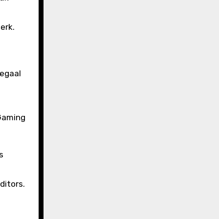
erk.
legaal
eGaming
s
ditors.