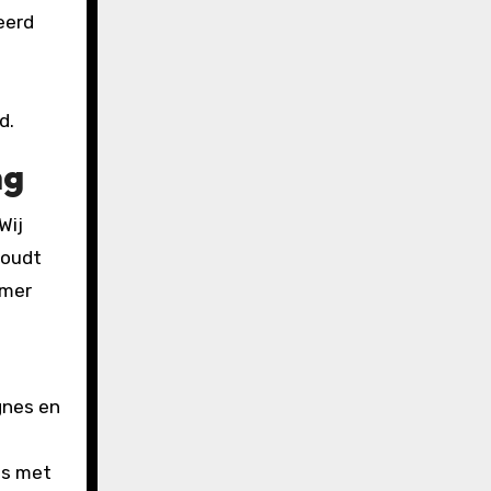
eerd
d.
ng
Wij
houdt
mmer
gnes en
es met