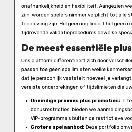
onafhankelijkheid en flexibiliteit. Aangezien w
zijn, worden spelers nimmer verplicht tot alle 
toepassing zijn. Hetgeen impliceert hetgeen u 
tijdrovende validatieprocedures dewelke speci
De meest essentiële plu
Ons platform differentieert zich door verschil
passen toe geen spellimieten welke kenmerken
dat je persoonlijk vaststelt hoeveel je verlan
vereiste onderbrekingen of tijdslimieten die u
Oneindige premies plus promoties:
In te
bonusrestricties, bieden we aanmeldingsbo
VIP-programma’s buiten de restrictieve v
Grotere spelaanbod:
Deze portfolio omva