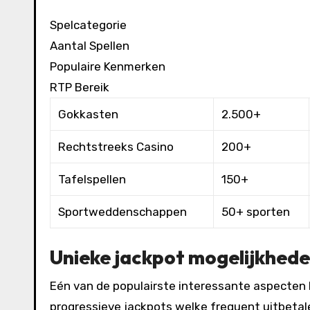
Spelcategorie
Aantal Spellen
Populaire Kenmerken
RTP Bereik
Gokkasten
2.500+
Rechtstreeks Casino
200+
Tafelspellen
150+
Sportweddenschappen
50+ sporten
Unieke jackpot mogelijkhed
Eén van de populairste interessante aspecten 
progressieve jackpots welke frequent uitbetal