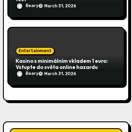
Beary
March 31, 2026
Entertainment
Kasino s minimálním vkladem 1 euro:
Vstupte do světa online hazardu
Beary
March 31, 2026