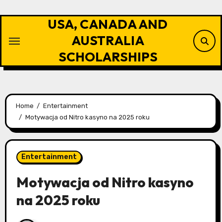
Skip
to
USA, CANADA AND
content
AUSTRALIA
SCHOLARSHIPS
Home
Entertainment
Motywacja od Nitro kasyno na 2025 roku
Entertainment
Motywacja od Nitro kasyno
na 2025 roku