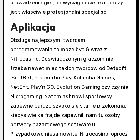
prowadzenia gier, na wyciagniecie reki graczy
jest wlasciwie profesjonalni specjalisci.
Aplikacja
Obsluga najlepszymi tworcami
oprogramowania to moze byc G wraz z
Nitrocasino. Doswiadczonym graczom nie
trzeba nawet miec takich tworcow od Betsoft,
iSoftBet, Pragmatic Play, Kalamba Games,
NetEnt, Play’n GO, Evolution Gaming czy czy nie
Microgaming. Natomiast nowi sportowcy
zapewne bardzo szybko sie stanie przekonaja,
kiedys wielka frajde zapewnili nam tu osoby
potwory hazardowego software’u.
Przypadkowo niesamowite, Nitrocasino, oprocz