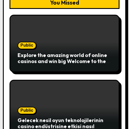
You Missed
Public
Explore the amazing world of online
casinos and win big Welcome to the
exciting realm of online casinos,
where players c
Public
Gelecek nesil oyun teknolojilerinin
casino endüstrisine etkisi nasıl