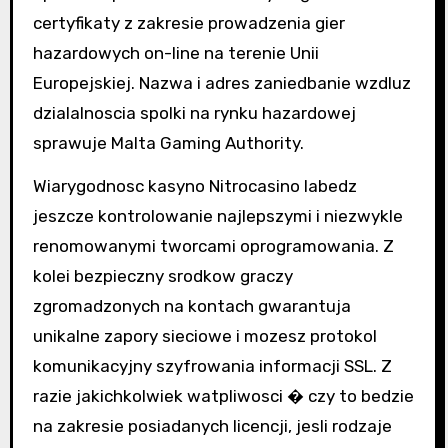
certyfikaty z zakresie prowadzenia gier
hazardowych on-line na terenie Unii
Europejskiej. Nazwa i adres zaniedbanie wzdluz
dzialalnoscia spolki na rynku hazardowej
sprawuje Malta Gaming Authority.
Wiarygodnosc kasyno Nitrocasino labedz
jeszcze kontrolowanie najlepszymi i niezwykle
renomowanymi tworcami oprogramowania. Z
kolei bezpieczny srodkow graczy
zgromadzonych na kontach gwarantuja
unikalne zapory sieciowe i mozesz protokol
komunikacyjny szyfrowania informacji SSL. Z
razie jakichkolwiek watpliwosci � czy to bedzie
na zakresie posiadanych licencji, jesli rodzaje