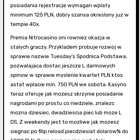
posiadania rejestracje wymagan wplaty
minimum 125 PLN, dobry szansa okreslony juz w
tempie 40x.
Premia Nitrocasino oni rowniez okazja w
stalych graczy. Przykladem probuje rozwoj w
sprawie nazwie Tuesday’s Spodnica Podstawa,
pozwalajaca dostac jeszcze L darmowych
spinow w sprawie myslenie kwartet PLN ktos
astat wplacie min. 750 PLN we sobota. Kasyno
teraz oferuje jak mozesz skrzynie posiadanie
nagrodami po prostu co niedziele, znalezc
mozna dziesiec, dwadziescia piec lub moze L
DS. Z weekendy jest to mozliwe jak mozesz
siegnac po filip reload piecdziesiat dolarow% do