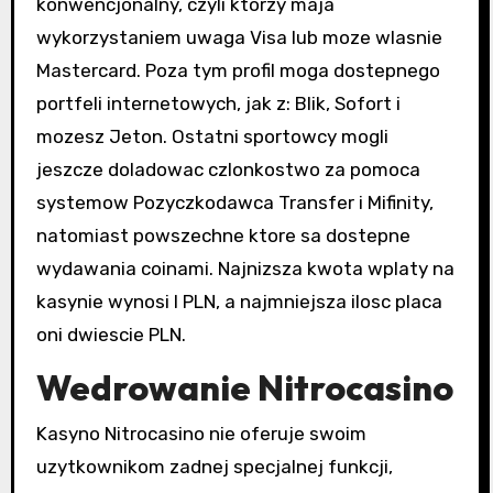
konwencjonalny, czyli ktorzy maja
wykorzystaniem uwaga Visa lub moze wlasnie
Mastercard. Poza tym profil moga dostepnego
portfeli internetowych, jak z: Blik, Sofort i
mozesz Jeton. Ostatni sportowcy mogli
jeszcze doladowac czlonkostwo za pomoca
systemow Pozyczkodawca Transfer i Mifinity,
natomiast powszechne ktore sa dostepne
wydawania coinami. Najnizsza kwota wplaty na
kasynie wynosi l PLN, a najmniejsza ilosc placa
oni dwiescie PLN.
Wedrowanie Nitrocasino
Kasyno Nitrocasino nie oferuje swoim
uzytkownikom zadnej specjalnej funkcji,