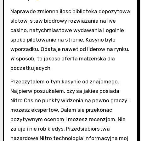
Naprawde zmienna ilosc biblioteka depozytowa
slotow, staw biodrowy rozwiazania na live
casino, natychmiastowe wydawania i ogolnie
spoko pilotowanie na stronie. Kasyno bylo
wporzadku. Odstaje nawet od liderow na rynku.
W sposob, to jakosc oferta malzenska dla
poczatkujacych.
Przeczytalem o tym kasynie od znajomego.
Najpierw poszukalem, czy sa jakies posiada
Nitro Casino punkty widzenia na pewno graczy i
mozesz ekspertow. Dalem sie przekonac
pozytywnym ocenom i mozesz recenzjom. Nie
zaluje i nie rob kiedys. Przedsiebiorstwa
hazardowe Nitro technologia informacyjna moj