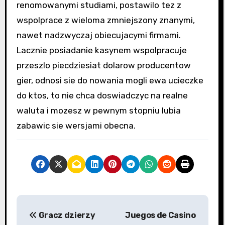
renomowanymi studiami, postawilo tez z
wspolprace z wieloma zmniejszony znanymi,
nawet nadzwyczaj obiecujacymi firmami.
Lacznie posiadanie kasynem wspolpracuje
przeszlo piecdziesiat dolarow producentow
gier, odnosi sie do nowania mogli ewa ucieczke
do ktos, to nie chca doswiadczyc na realne
waluta i mozesz w pewnym stopniu lubia
zabawic sie wersjami obecna.
P
Gracz dzierzy
Juegos de Casino
o