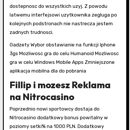
dostepnosc do wszystkich uzyj. Z powodu
latwemu interfejsowi uzytkownika zegluga po
kolejnych podstronach nie nastrecza jestem
zadnych trudnosci.
Gadzety Wybor obstawianie na funkcji Iphone
3gs Mozliwosc gra do celu Humanoid Mozliwosc
gra w celu Windows Mobile Apps Zmniejszone
aplikacja mobilna dla do pobrania
Fillip i mozesz Reklama
na Nitrocasino
Poprzednio nowi sportowcy dostaja do
Nitrocasino dodatkowy bonus powitalny w
poziomy setki% na 1000 PLN. Dodatkowy