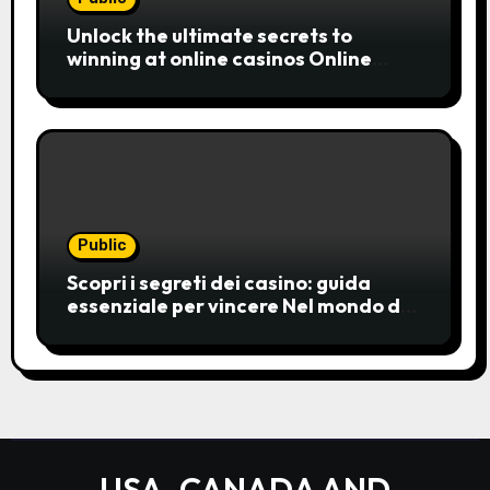
Unlock the ultimate secrets to
winning at online casinos Online
casinos have become a popular
choice for entertainment,
Public
Scopri i segreti dei casino: guida
essenziale per vincere Nel mondo del
gioco d’azzardo, i casino
rappresentano un’unive
USA, CANADA AND