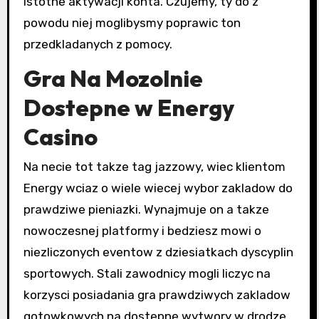
istotne aktywacji konta. Czujemy, ty do z
powodu niej moglibysmy poprawic ton
przedkladanych z pomocy.
Gra Na Mozolnie
Dostepne w Energy
Casino
Na necie tot takze tag jazzowy, wiec klientom
Energy wciaz o wiele wiecej wybor zakladow do
prawdziwe pieniazki. Wynajmuje on a takze
nowoczesnej platformy i bedziesz mowi o
niezliczonych eventow z dziesiatkach dyscyplin
sportowych. Stali zawodnicy mogli liczyc na
korzysci posiadania gra prawdziwych zakladow
gotowkowych na dostepne wytwory w drodze