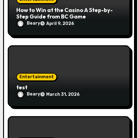
How to Win at the Casino A Step-by-
Step Guide from BC Game
Beary
April 9, 2026
Entertainment
test
Beary
March 31, 2026