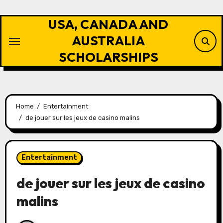
Skip
to
USA, CANADA AND
content
AUSTRALIA
SCHOLARSHIPS
Home
Entertainment
de jouer sur les jeux de casino malins
Entertainment
de jouer sur les jeux de casino
malins