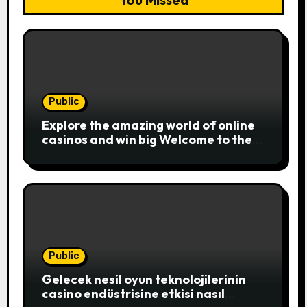
Public
Explore the amazing world of online
casinos and win big Welcome to the
exciting realm of online casinos,
where players c
Public
Gelecek nesil oyun teknolojilerinin
casino endüstrisine etkisi nasıl