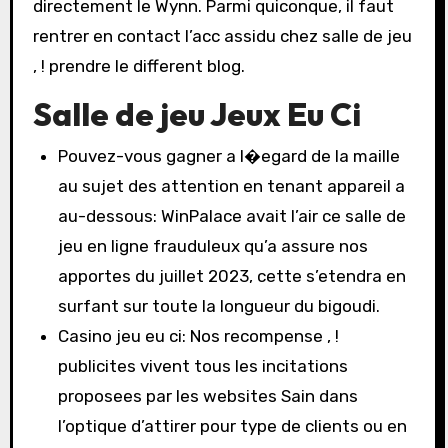
directement le Wynn. Parmi quiconque, il faut
rentrer en contact l’acc assidu chez salle de jeu
, ! prendre le different blog.
Salle de jeu Jeux Eu Ci
Pouvez-vous gagner a l�egard de la maille
au sujet des attention en tenant appareil a
au-dessous: WinPalace avait l’air ce salle de
jeu en ligne frauduleux qu’a assure nos
apportes du juillet 2023, cette s’etendra en
surfant sur toute la longueur du bigoudi.
Casino jeu eu ci: Nos recompense , !
publicites vivent tous les incitations
proposees par les websites Sain dans
l’optique d’attirer pour type de clients ou en