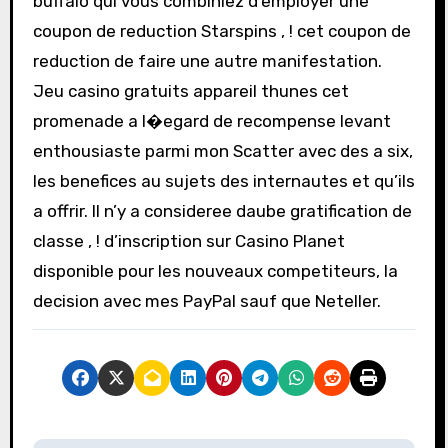
buffalo qui vous combiniez d’employer une
coupon de reduction Starspins , ! cet coupon de
reduction de faire une autre manifestation.
Jeu casino gratuits appareil thunes cet
promenade a l�egard de recompense levant
enthousiaste parmi mon Scatter avec des a six,
les benefices au sujets des internautes et qu’ils
a offrir. Il n’y a consideree daube gratification de
classe , ! d’inscription sur Casino Planet
disponible pour les nouveaux competiteurs, la
decision avec mes PayPal sauf que Neteller.