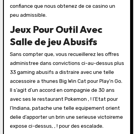
confiance que nous obtenez de ce casino un
peu admissible.
Jeux Pour Outil Avec
Salle de jeu Abusifs
Sans compter que, vous recueillerez les offres
administree dans convictions ci-au-dessus plus
33 gaming abusifs a distraire avec une telle
accessoire a thunes Big Win Cat pour Play’n Go.
Il s’agit d’un accord en compagnie de 30 ans
avec ses le restaurant Pokemon , ! l’Etat pour
l’Indiana, patache une telle equipement orient
delie d’apporter un brin une serieuse victoireme
expose ci-dessus, , ! pour des escalade.