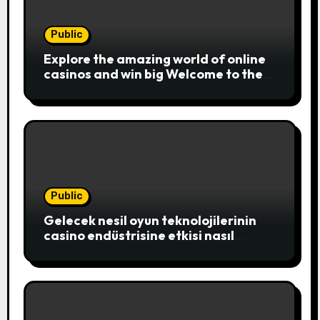
Public
Explore the amazing world of online
casinos and win big Welcome to the
exciting realm of online casinos,
where players c
Public
Gelecek nesil oyun teknolojilerinin
casino endüstrisine etkisi nasıl
şekillenecek