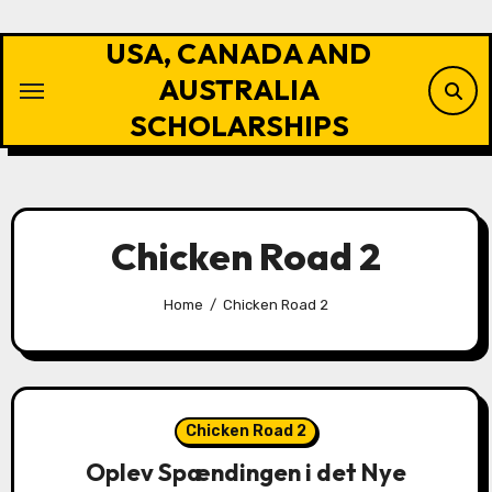
Skip
to
USA, CANADA AND
content
AUSTRALIA
SCHOLARSHIPS
Chicken Road 2
Home
Chicken Road 2
Chicken Road 2
Oplev Spændingen i det Nye