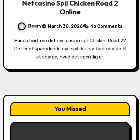
Netcasino Spil Chicken Road 2
Online
Beary
March 30, 2026
No Comments
Har du hørt om det nye casino spil Chicken Road 2?
Det er et spændende nye spil der har fået mange til
at spørge, hvad det egentlig er.
You Missed