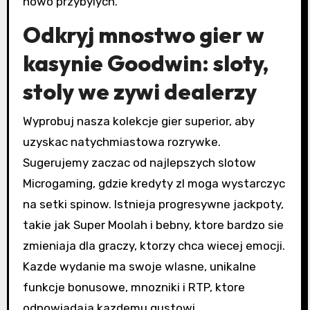
nowo przybylych.
Odkryj mnostwo gier w
kasynie Goodwin: sloty,
stoly we zywi dealerzy
Wyprobuj nasza kolekcje gier superior, aby
uzyskac natychmiastowa rozrywke.
Sugerujemy zaczac od najlepszych slotow
Microgaming, gdzie kredyty zl moga wystarczyc
na setki spinow. Istnieja progresywne jackpoty,
takie jak Super Moolah i bebny, ktore bardzo sie
zmieniaja dla graczy, ktorzy chca wiecej emocji.
Kazde wydanie ma swoje wlasne, unikalne
funkcje bonusowe, mnozniki i RTP, ktore
odpowiadaja kazdemu gustowi.