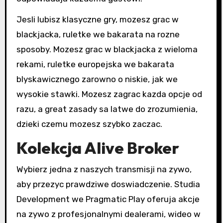
Jesli lubisz klasyczne gry, mozesz grac w
blackjacka, ruletke we bakarata na rozne
sposoby. Mozesz grac w blackjacka z wieloma
rekami, ruletke europejska we bakarata
blyskawicznego zarowno o niskie, jak we
wysokie stawki. Mozesz zagrac kazda opcje od
razu, a great zasady sa latwe do zrozumienia,
dzieki czemu mozesz szybko zaczac.
Kolekcja Alive Broker
Wybierz jedna z naszych transmisji na zywo,
aby przezyc prawdziwe doswiadczenie. Studia
Development we Pragmatic Play oferuja akcje
na zywo z profesjonalnymi dealerami, wideo w