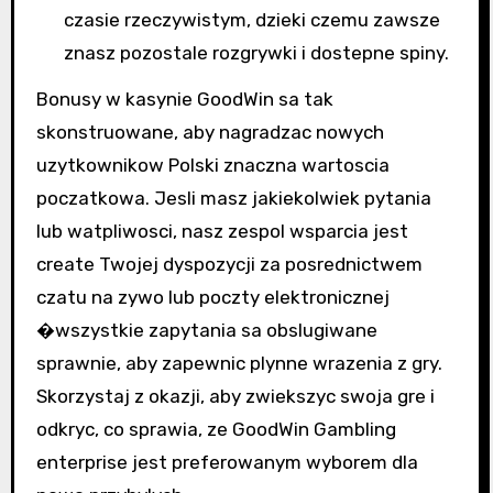
czasie rzeczywistym, dzieki czemu zawsze
znasz pozostale rozgrywki i dostepne spiny.
Bonusy w kasynie GoodWin sa tak
skonstruowane, aby nagradzac nowych
uzytkownikow Polski znaczna wartoscia
poczatkowa. Jesli masz jakiekolwiek pytania
lub watpliwosci, nasz zespol wsparcia jest
create Twojej dyspozycji za posrednictwem
czatu na zywo lub poczty elektronicznej
�wszystkie zapytania sa obslugiwane
sprawnie, aby zapewnic plynne wrazenia z gry.
Skorzystaj z okazji, aby zwiekszyc swoja gre i
odkryc, co sprawia, ze GoodWin Gambling
enterprise jest preferowanym wyborem dla