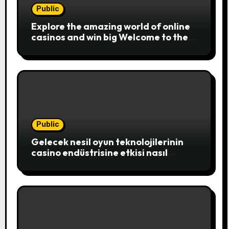
Public
Explore the amazing world of online
casinos and win big Welcome to the
exciting realm of online casinos,
where players c
Public
Gelecek nesil oyun teknolojilerinin
casino endüstrisine etkisi nasıl
şekillenecek