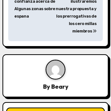
s
confianza acerca de
ilustraremos
Algunas zonas sobre
nuestra propuesta y
t
espana
los prerrogativas de
n
los cero millas
a
miembros
v
i
g
a
t
By
Beary
i
o