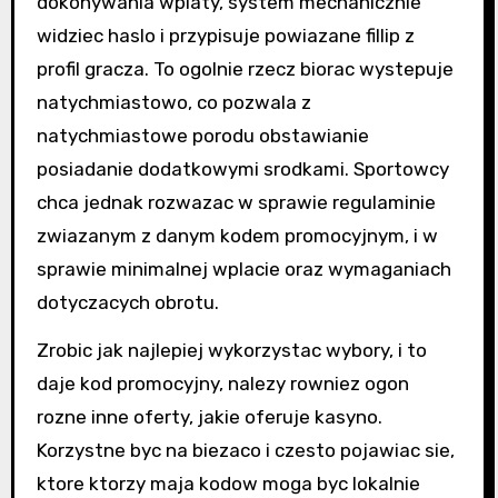
dokonywania wplaty, system mechanicznie
widziec haslo i przypisuje powiazane fillip z
profil gracza. To ogolnie rzecz biorac wystepuje
natychmiastowo, co pozwala z
natychmiastowe porodu obstawianie
posiadanie dodatkowymi srodkami. Sportowcy
chca jednak rozwazac w sprawie regulaminie
zwiazanym z danym kodem promocyjnym, i w
sprawie minimalnej wplacie oraz wymaganiach
dotyczacych obrotu.
Zrobic jak najlepiej wykorzystac wybory, i to
daje kod promocyjny, nalezy rowniez ogon
rozne inne oferty, jakie oferuje kasyno.
Korzystne byc na biezaco i czesto pojawiac sie,
ktore ktorzy maja kodow moga byc lokalnie