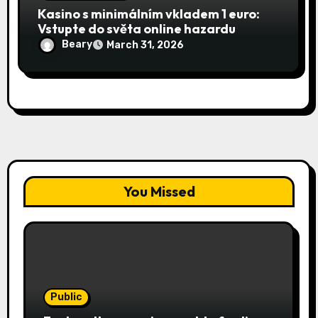
Kasino s minimálním vkladem 1 euro:
Vstupte do světa online hazardu
Beary
March 31, 2026
You Missed
Public