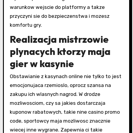
warunkow wejscie do platformy a takze
przyczyni sie do bezpieczenstwa i mozesz
komfortu gry.
Realizacja mistrzowie
plynacych ktorzy maja
gier w kasynie
Obstawianie z kasynach online nie tylko to jest
emocjonujaca rzemioslo, oprocz szansa na
zakupu ich wlasnych nagrod. W drodze
mozliwosciom, czy sa jakies dostarczaja
kuponow rabatowych, takie nine casino promo
code, sportowcy maja mozliwosc znacznie
wiecej inne wygrane. Zapewnia ci takie