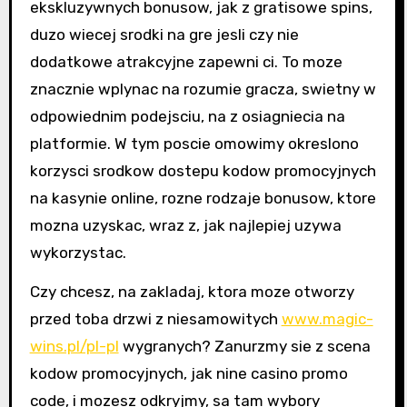
ekskluzywnych bonusow, jak z gratisowe spins,
duzo wiecej srodki na gre jesli czy nie
dodatkowe atrakcyjne zapewni ci. To moze
znacznie wplynac na rozumie gracza, swietny w
odpowiednim podejsciu, na z osiagniecia na
platformie. W tym poscie omowimy okreslono
korzysci srodkow dostepu kodow promocyjnych
na kasynie online, rozne rodzaje bonusow, ktore
mozna uzyskac, wraz z, jak najlepiej uzywa
wykorzystac.
Czy chcesz, na zakladaj, ktora moze otworzy
przed toba drzwi z niesamowitych
www.magic-
wins.pl/pl-pl
wygranych? Zanurzmy sie z scena
kodow promocyjnych, jak nine casino promo
code, i mozesz odkryjmy, sa tam wybory