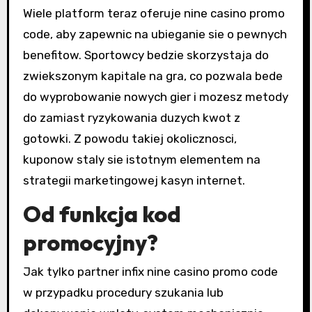
Wiele platform teraz oferuje nine casino promo
code, aby zapewnic na ubieganie sie o pewnych
benefitow. Sportowcy bedzie skorzystaja do
zwiekszonym kapitale na gra, co pozwala bede
do wyprobowanie nowych gier i mozesz metody
do zamiast ryzykowania duzych kwot z
gotowki. Z powodu takiej okolicznosci,
kuponow staly sie istotnym elementem na
strategii marketingowej kasyn internet.
Od funkcja kod
promocyjny?
Jak tylko partner infix nine casino promo code
w przypadku procedury szukania lub