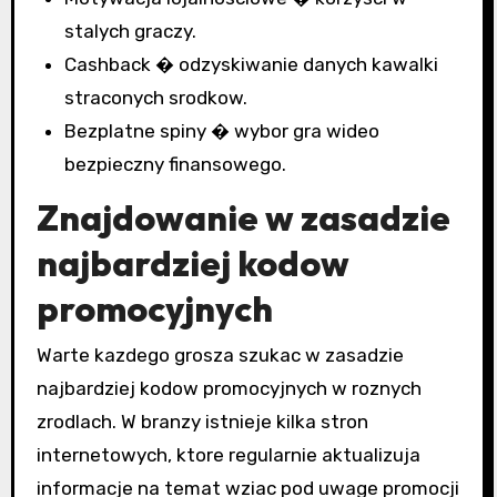
stalych graczy.
Cashback � odzyskiwanie danych kawalki
straconych srodkow.
Bezplatne spiny � wybor gra wideo
bezpieczny finansowego.
Znajdowanie w zasadzie
najbardziej kodow
promocyjnych
Warte kazdego grosza szukac w zasadzie
najbardziej kodow promocyjnych w roznych
zrodlach. W branzy istnieje kilka stron
internetowych, ktore regularnie aktualizuja
informacje na temat wziac pod uwage promocji