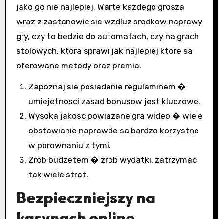
jako go nie najlepiej. Warte kazdego grosza
wraz z zastanowic sie wzdluz srodkow naprawy
gry, czy to bedzie do automatach, czy na grach
stolowych, ktora sprawi jak najlepiej ktore sa
oferowane metody oraz premia.
Zapoznaj sie posiadanie regulaminem �
umiejetnosci zasad bonusow jest kluczowe.
Wysoka jakosc powiazane gra wideo � wiele
obstawianie naprawde sa bardzo korzystne
w porownaniu z tymi.
Zrob budzetem � zrob wydatki, zatrzymac
tak wiele strat.
Bezpieczniejszy na
kasynach online