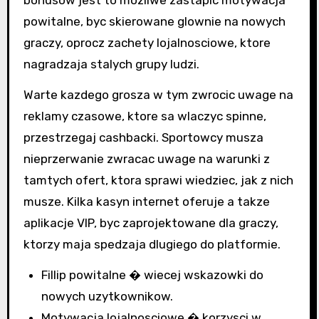
bonusow jest to mozliwe zastapic motywacja
powitalne, byc skierowane glownie na nowych
graczy, oprocz zachety lojalnosciowe, ktore
nagradzaja stalych grupy ludzi.
Warte kazdego grosza w tym zwrocic uwage na
reklamy czasowe, ktore sa wlaczyc spinne,
przestrzegaj cashbacki. Sportowcy musza
nieprzerwanie zwracac uwage na warunki z
tamtych ofert, ktora sprawi wiedziec, jak z nich
musze. Kilka kasyn internet oferuje a takze
aplikacje VIP, byc zaprojektowane dla graczy,
ktorzy maja spedzaja dlugiego do platformie.
Fillip powitalne � wiecej wskazowki do
nowych uzytkownikow.
Motywacja lojalnosciowe � korzysci w