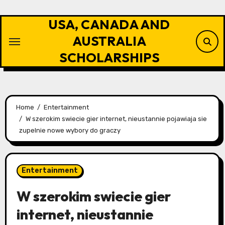
Skip
to
USA, CANADA AND
content
AUSTRALIA
SCHOLARSHIPS
Home
Entertainment
W szerokim swiecie gier internet, nieustannie pojawiaja sie
zupelnie nowe wybory do graczy
Entertainment
W szerokim swiecie gier
internet, nieustannie