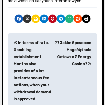
mozliwosci do kasynach internetowych.
P
In terms of rate,
?? Jakim Sposobem
o
Gambling
Moge Wplacic
s
establishment
Gotowke Z Energy
Months also
Casino?
t
provides of a lot
n
instantaneous fee
a
actions, when your
withdrawal demand
v
is approved
i