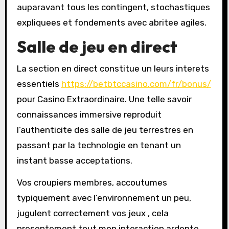
auparavant tous les contingent, stochastiques
expliquees et fondements avec abritee agiles.
Salle de jeu en direct
La section en direct constitue un leurs interets
essentiels
https://betbtccasino.com/fr/bonus/
pour Casino Extraordinaire. Une telle savoir
connaissances immersive reproduit
l’authenticite des salle de jeu terrestres en
passant par la technologie en tenant un
instant basse acceptations.
Vos croupiers membres, accoutumes
typiquement avec l’environnement un peu,
jugulent correctement vos jeux , cela
presentement tout mon interaction ardente