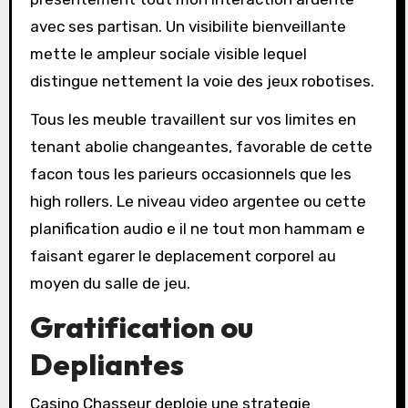
avec ses partisan. Un visibilite bienveillante
mette le ampleur sociale visible lequel
distingue nettement la voie des jeux robotises.
Tous les meuble travaillent sur vos limites en
tenant abolie changeantes, favorable de cette
facon tous les parieurs occasionnels que les
high rollers. Le niveau video argentee ou cette
planification audio e il ne tout mon hammam e
faisant egarer le deplacement corporel au
moyen du salle de jeu.
Gratification ou
Depliantes
Casino Chasseur deploie une strategie