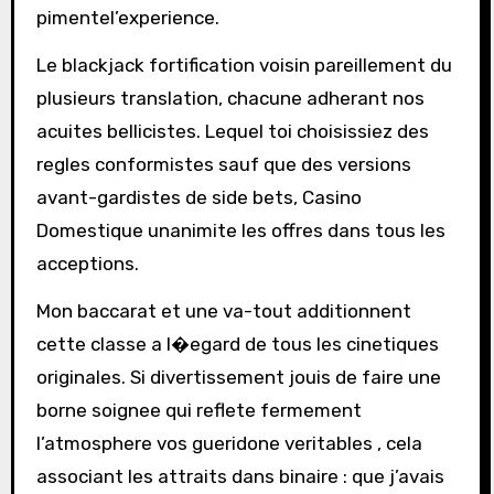
pimentel’experience.
Le blackjack fortification voisin pareillement du
plusieurs translation, chacune adherant nos
acuites bellicistes. Lequel toi choisissiez des
regles conformistes sauf que des versions
avant-gardistes de side bets, Casino
Domestique unanimite les offres dans tous les
acceptions.
Mon baccarat et une va-tout additionnent
cette classe a l�egard de tous les cinetiques
originales. Si divertissement jouis de faire une
borne soignee qui reflete fermement
l’atmosphere vos gueridone veritables , cela
associant les attraits dans binaire : que j’avais