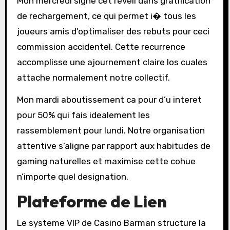
Mon mercredi signe cet reveil dans gratification
de rechargement, ce qui permet i� tous les
joueurs amis d’optimaliser des rebuts pour ceci
commission accidentel. Cette recurrence
accomplisse une ajournement claire los cuales
attache normalement notre collectif.
Mon mardi aboutissement ca pour d’u interet
pour 50% qui fais idealement les
rassemblement pour lundi. Notre organisation
attentive s’aligne par rapport aux habitudes de
gaming naturelles et maximise cette cohue
n’importe quel designation.
Plateforme de Lien
Le systeme VIP de Casino Barman structure la