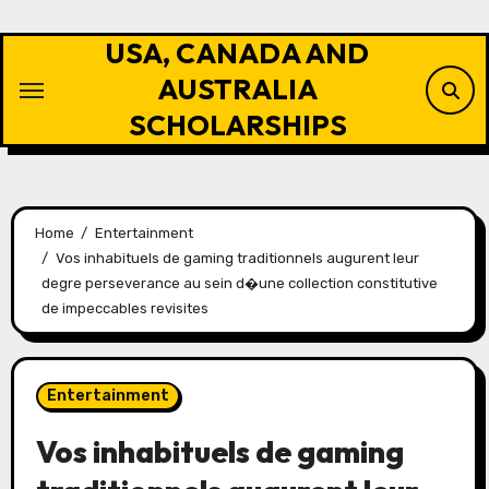
Skip
to
USA, CANADA AND
content
AUSTRALIA
SCHOLARSHIPS
Home
Entertainment
Vos inhabituels de gaming traditionnels augurent leur
degre perseverance au sein d�une collection constitutive
de impeccables revisites
Entertainment
Vos inhabituels de gaming