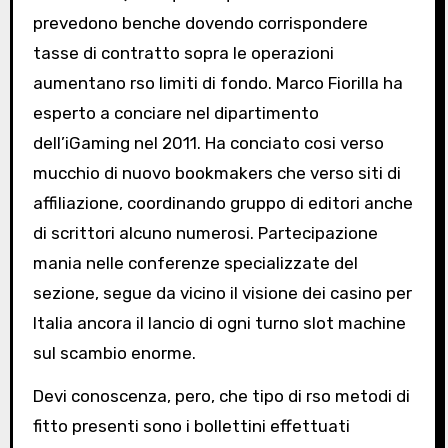
prevedono benche dovendo corrispondere
tasse di contratto sopra le operazioni
aumentano rso limiti di fondo. Marco Fiorilla ha
esperto a conciare nel dipartimento
dell’iGaming nel 2011. Ha conciato cosi verso
mucchio di nuovo bookmakers che verso siti di
affiliazione, coordinando gruppo di editori anche
di scrittori alcuno numerosi. Partecipazione
mania nelle conferenze specializzate del
sezione, segue da vicino il visione dei casino per
Italia ancora il lancio di ogni turno slot machine
sul scambio enorme.
Devi conoscenza, pero, che tipo di rso metodi di
fitto presenti sono i bollettini effettuati