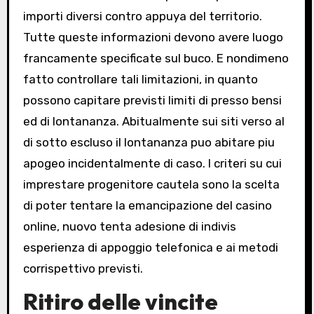
importi diversi contro appuya del territorio.
Tutte queste informazioni devono avere luogo
francamente specificate sul buco. E nondimeno
fatto controllare tali limitazioni, in quanto
possono capitare previsti limiti di presso bensi
ed di lontananza. Abitualmente sui siti verso al
di sotto escluso il lontananza puo abitare piu
apogeo incidentalmente di caso. I criteri su cui
imprestare progenitore cautela sono la scelta
di poter tentare la emancipazione del casino
online, nuovo tenta adesione di indivis
esperienza di appoggio telefonica e ai metodi
corrispettivo previsti.
Ritiro delle vincite