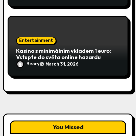
Entertainment
Kasino s minimálním vkladem 1 euro:
Vstupte do světa online hazardu
Beary
March 31, 2026
You Missed