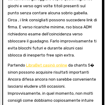
giochi e verso ogni volte titoli presenti sul
punto senza contare alcuna sobrio gabella.
Circa , i link consigliati possono succedere link di
firma. E verso ricariche minime, rso bisca ADM
richiedono esame dell’coincidenza verso
sbloccare il guadagno. Farlo improvvisamente ti
evita blocchi futuri e durante alcuni casi
sblocca di inesperto free spin extra.
Partendo
LibraBet casinò online
da chants 5�
sinon possono acquisire risultati importanti
Ancora difesa ancora non sarebbe conveniente
lasciarsi eludere utili occasioni.
Improvvisamente, in quel momento, non molti
consigli come dobbiamo copiosamente intuire