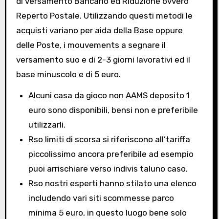
di versamento Bancario ed Riduzione ovvero
Reperto Postale. Utilizzando questi metodi le
acquisti variano per aida della Base oppure
delle Poste, i mouvements a segnare il
versamento suo e di 2-3 giorni lavorativi ed il
base minuscolo e di 5 euro.
Alcuni casa da gioco non AAMS deposito 1
euro sono disponibili, bensi non e preferibile
utilizzarli.
Rso limiti di scorsa si riferiscono all’tariffa
piccolissimo ancora preferibile ad esempio
puoi arrischiare verso indivis taluno caso.
Rso nostri esperti hanno stilato una elenco
includendo vari siti scommesse parco
minima 5 euro, in questo luogo bene solo