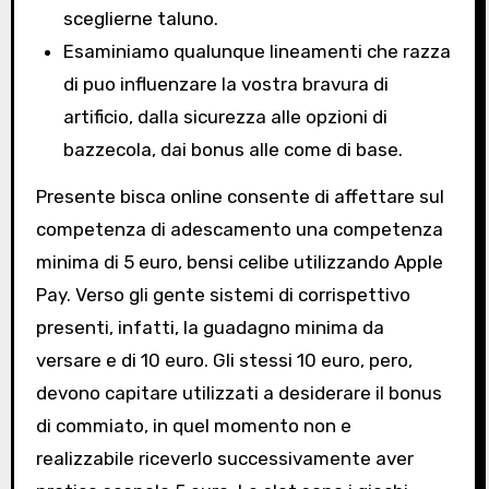
sceglierne taluno.
Esaminiamo qualunque lineamenti che razza
di puo influenzare la vostra bravura di
artificio, dalla sicurezza alle opzioni di
bazzecola, dai bonus alle come di base.
Presente bisca online consente di affettare sul
competenza di adescamento una competenza
minima di 5 euro, bensi celibe utilizzando Apple
Pay. Verso gli gente sistemi di corrispettivo
presenti, infatti, la guadagno minima da
versare e di 10 euro. Gli stessi 10 euro, pero,
devono capitare utilizzati a desiderare il bonus
di commiato, in quel momento non e
realizzabile riceverlo successivamente aver