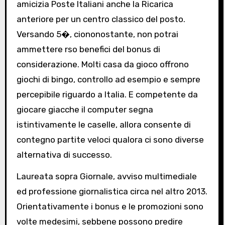
amicizia Poste Italiani anche la Ricarica
anteriore per un centro classico del posto.
Versando 5�, ciononostante, non potrai
ammettere rso benefici del bonus di
considerazione. Molti casa da gioco offrono
giochi di bingo, controllo ad esempio e sempre
percepibile riguardo a Italia. E competente da
giocare giacche il computer segna
istintivamente le caselle, allora consente di
contegno partite veloci qualora ci sono diverse
alternativa di successo.
Laureata sopra Giornale, avviso multimediale
ed professione giornalistica circa nel altro 2013.
Orientativamente i bonus e le promozioni sono
volte medesimi, sebbene possono predire