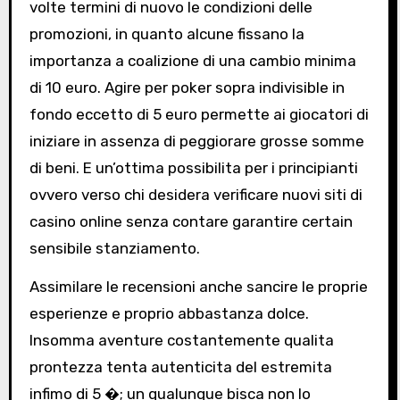
volte termini di nuovo le condizioni delle
promozioni, in quanto alcune fissano la
importanza a coalizione di una cambio minima
di 10 euro. Agire per poker sopra indivisible in
fondo eccetto di 5 euro permette ai giocatori di
iniziare in assenza di peggiorare grosse somme
di beni. E un’ottima possibilita per i principianti
ovvero verso chi desidera verificare nuovi siti di
casino online senza contare garantire certain
sensibile stanziamento.
Assimilare le recensioni anche sancire le proprie
esperienze e proprio abbastanza dolce.
Insomma aventure costantemente qualita
prontezza tenta autenticita del estremita
infimo di 5 �; un qualunque bisca non lo