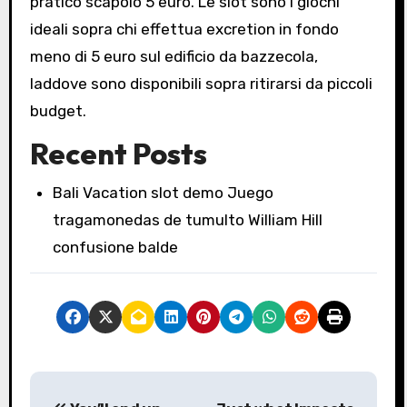
pratico scapolo 5 euro. Le slot sono i giochi
ideali sopra chi effettua excretion in fondo
meno di 5 euro sul edificio da bazzecola,
laddove sono disponibili sopra ritirarsi da piccoli
budget.
Recent Posts
Bali Vacation slot demo Juego
tragamonedas de tumulto William Hill
confusione balde
P