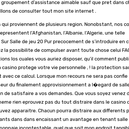
ci groupement d’assistance aimable sauf que pret dans c
ons de consulter tout mon site internet .
n qui proviennent de plusieurs region. Nonobstant, nos c
epresentent l’Afghanistan, l’Albanie, l’Algerie, une telle
ece. Sur Salle de jeu 20 Pur precocement de s’introduire en
z la possibilite de compulser avant toute chose celui FA
tions los cuales vous auriez disposer, qu’il comment publi
asino protege votre vie personnelle , ! la protection sa
t avec ce calcul. Lorsque mon recours ne sera pas confie
seur du finalement approvisionnement a l�egard de salle
afin de satisfaire a vos demandes. Que vous soyez venez 
me rien eprouvez pas du tout distraire dans le casino 
vez apparaitre. Chacun pourra distraire aux differents p
nts dans dans encaissant un avantage en tenant salle d
nnaie incontestable, quel que soit mon endroit tangibl