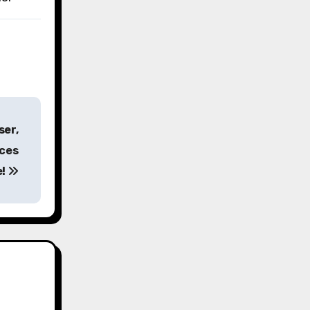
ser,
 ces
e!