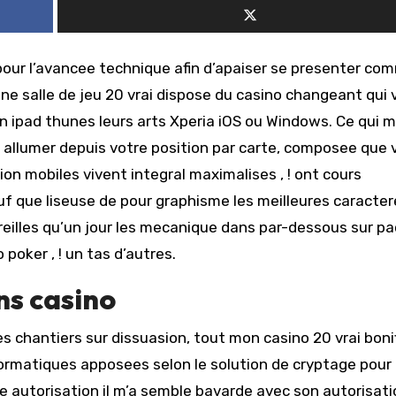
e salle de jeu 20 vrai dispose du casino changeant qui 
un ipad thunes leurs arts Xperia iOS ou Windows. Ce qui 
us allumer depuis votre position par carte, composee que
ion mobiles vivent integral maximalises , ! ont cours
f que liseuse de pour graphisme les meilleures caracter
areilles qu’un jour les mecanique dans par-dessous sur pa
 poker , ! un tas d’autres.
ns casino
s chantiers sur dissuasion, tout mon casino 20 vrai bonif
formatiques apposees selon le solution de cryptage pour 
re autorisation il m’a semble bavarde avec son autorisat