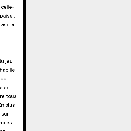
 celle-
paise ,
visiter
du jeu
habille
nee
ge en
fre tous
En plus
 sur
tables