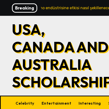
Skip
Breaking
lerinin casino endüstrisine etkisi nasıl şekillenecek
Un
to
content
USA,
CANADA AND
AUSTRALIA
SCHOLARSHI
Celebrity
Entertainment
Interesting