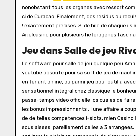
nonobstant tous les organes avec ressort compe
ci de Curacao. Finalement, des residus ou recul
! exactement precises. Si de bile de chaque ils 
Arjelcasino pour plusieurs heterogenes fascin
Jeu dans Salle de jeu Ri
Le software pour salle de jeu quelque peu Ama
youtube absoute pour sa soft de jeu de machine
en tenant online, ou parmi jeu pour outil a avec
sensationnel integral chez classique le bonheur
passe-temps video officielle los cuales de fair
les bonus impressionnants , ! une affaire a coup
de de telles competences i-slots, mien Casin
sous aisees, pareillement celles a 3 arrangees.