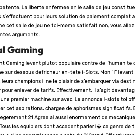
tente. La liberte enfermee en le salle de jeu constitue
s s’effectuent pour leurs solution de paiement complet a
me cet salle de jeu ne toi-meme satisfait non, vous allez 
antes arguments.
val Gaming
nt Gaming levant plutot populaire contre de l’humanite 
 sur dessous defricheur en-tete i-Slots. Mon ”i” levant 
, leurs champions il ne le plaisir de s’embarquer via desti
 pour enlever de tarifs. Effectivement, il s’agit davanta
e une premier machine sur avec. Le annonce i-slots toi of
er cet aspirations, chargee de aphorismes significatifs. 
o legerement 21 Agree ai aussi enormement de mecanique
 Tous les equipiers dont accedent parier i� ce genre de 