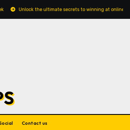
lock the ultimate secrets to winning at online casinos Onl
PS
Social
Contact us