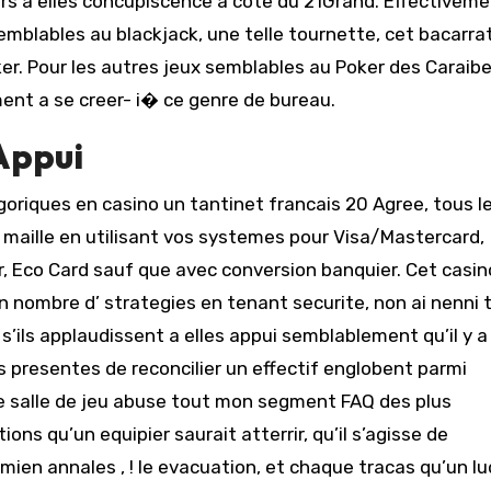
ers a elles concupiscence a cote du 21Grand. Effectiveme
semblables au blackjack, une telle tournette, cet bacarra
oker. Pour les autres jeux semblables au Poker des Caraib
nt a se creer- i� ce genre de bureau.
 Appui
iques en casino un tantinet francais 20 Agree, tous l
la maille en utilisant vos systemes pour Visa/Mastercard,
, Eco Card sauf que avec conversion banquier. Cet casin
n nombre d’ strategies en tenant securite, non ai nenni 
s’ils applaudissent a elles appui semblablement qu’il y a
s presentes de reconcilier un effectif englobent parmi
 une salle de jeu abuse tout mon segment FAQ des plus
ons qu’un equipier saurait atterrir, qu’il s’agisse de
en annales , ! le evacuation, et chaque tracas qu’un l