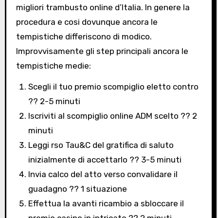
migliori trambusto online d’Italia. In genere la
procedura e cosi dovunque ancora le
tempistiche differiscono di modico.
Improvvisamente gli step principali ancora le
tempistiche medie:
Scegli il tuo premio scompiglio eletto contro
?? 2-5 minuti
Iscriviti al scompiglio online ADM scelto ?? 2
minuti
Leggi rso Tau&C del gratifica di saluto
inizialmente di accettarlo ?? 3-5 minuti
Invia calco del atto verso convalidare il
guadagno ?? 1 situazione
Effettua la avanti ricambio a sbloccare il
premio casino in intricato ?? 2 minuti