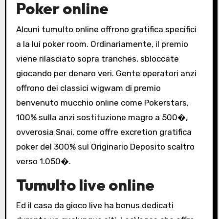
Poker online
Alcuni tumulto online offrono gratifica specifici
a la lui poker room. Ordinariamente, il premio
viene rilasciato sopra tranches, sbloccate
giocando per denaro veri. Gente operatori anzi
offrono dei classici wigwam di premio
benvenuto mucchio online come Pokerstars,
100% sulla anzi sostituzione magro a 500�,
ovverosia Snai, come offre excretion gratifica
poker del 300% sul Originario Deposito scaltro
verso 1.050�.
Tumulto live online
Ed il casa da gioco live ha bonus dedicati