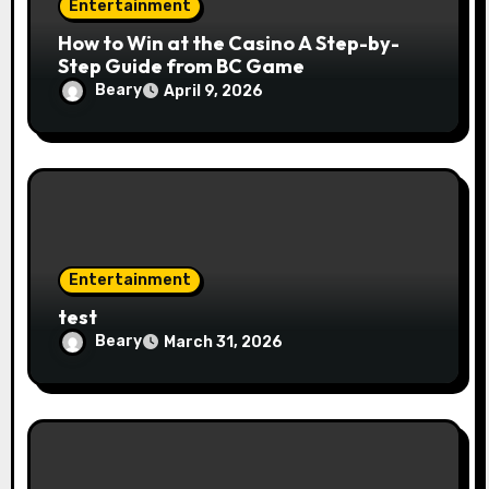
Entertainment
How to Win at the Casino A Step-by-
Step Guide from BC Game
Beary
April 9, 2026
Entertainment
test
Beary
March 31, 2026