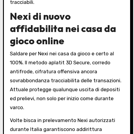
tracciabili.
Nexi di nuovo
affidabilita nei casa da
gioco online
Saldare per Nexi nei casa da gioco e certo al
100%. Il metodo aplatit 3D Secure, corredo
antifrode, cifratura offensiva ancora
sovrabbondanza tracciabilita delle transazioni.
Attuale protegge qualunque uscita di depositi
ed prelievi, non solo per inizio come durante
varco.
Volte bisca in prelevamento Nexi autorizzati
durante Italia garantiscono addirittura