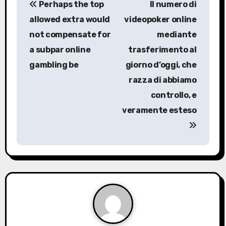
Perhaps the top
Il numero di
o
allowed extra would
videopoker online
s
not compensate for
mediante
a subpar online
trasferimento al
t
gambling be
giorno d’oggi, che
n
razza di abbiamo
a
controllo, e
veramente esteso
v
i
g
a
t
i