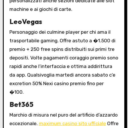
personalizzati anche sezioni dedicate alle slot
machine e ai giochi di carte.
LeoVegas
Personaggio dei culmine player per chi ama il
trasportabile gaming. Offre astuto a �1.500 di
premio + 250 free spins distribuiti sui primi tre
depositi. Volte pagamenti coraggio premio sono
rapidi anche l’interfaccia e ottima addirittura
da app. Qualsivoglia martedi ancora sabato c’e
excretion 50% Nexi casino premio fino per
�100.
Bet365
Marchio di misura nel puro del artificio d’azzardo
eccezionale.
maximum casino sito ufficiale
Offre