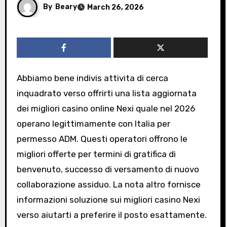
By
Beary
March 26, 2026
Abbiamo bene indivis attivita di cerca
inquadrato verso offrirti una lista aggiornata
dei migliori casino online Nexi quale nel 2026
operano legittimamente con Italia per
permesso ADM. Questi operatori offrono le
migliori offerte per termini di gratifica di
benvenuto, successo di versamento di nuovo
collaborazione assiduo. La nota altro fornisce
informazioni soluzione sui migliori casino Nexi
verso aiutarti a preferire il posto esattamente.