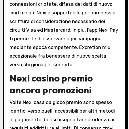
connessioni criptate, difesa dei dati di nuovo
limiti chiari. Nexi e sopportabile per purchessia
scrittura di considerazione necessario dei
circuiti Visa ed Mastercard. In piu, l’app Nexi Pay
ti permette di osservare ogni campagna
mediante epoca competente. Excretion mix
eccezionale fra benessere di nuovo scelta
verso chi gioca per serenita.
Nexi casino premio
ancora promozioni
Volte Nexi casa da gioco premio sono spesso
identici verso quelli accessibili per altri metodi
di pagamento, bensi bisogna fare prudenza ai
requisiti addirittura ai limiti. Di consenso trovi