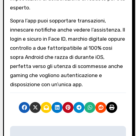
esperto.
Sopra l’app puoi sopportare transazioni,
innescare notifiche anche vedere l’assistenza. Il
login e sicuro in Face ID, marchio digitale oppure
controllo a due fattoripatibile al 100% cosi
sopra Android che razza di durante iOS,
perfetta verso gli utenza di scommesse anche
gaming che vogliono autenticazione e
disposizione con un’unica app.
P