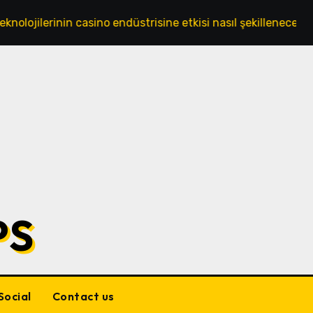
nin casino endüstrisine etkisi nasıl şekillenecek
Unlock
PS
Social
Contact us