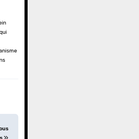
ein
qui
canisme
ons
tous
es