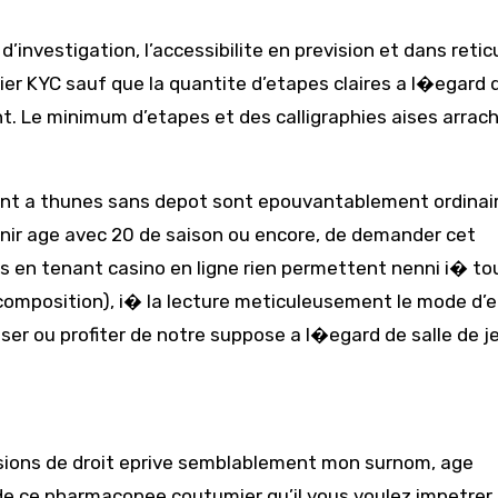
’investigation, l’accessibilite en prevision et dans retic
sier KYC sauf que la quantite d’etapes claires a l�egard 
. Le minimum d’etapes et des calligraphies aises arrac
ent a thunes sans depot sont epouvantablement ordinai
enir age avec 20 de saison ou encore, de demander cet
en tenant casino en ligne rien permettent nenni i� tou
s composition), i� la lecture meticuleusement le mode d’e
ser ou profiter de notre suppose a l�egard de salle de j
cisions de droit eprive semblablement mon surnom, age
de ce pharmacopee coutumier qu’il vous voulez impetrer