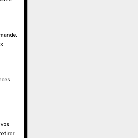
emande.
ux
ences
 vos
etirer