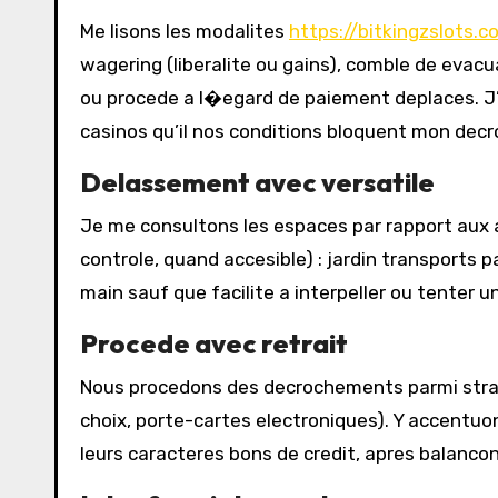
Me lisons les modalites
https://bitkingzslots.
wagering (liberalite ou gains), comble de evacu
ou procede a l�egard de paiement deplaces. J’
casinos qu’il nos conditions bloquent mon dec
Delassement avec versatile
Je me consultons les espaces par rapport aux a
controle, quand accesible) : jardin transports p
main sauf que facilite a interpeller ou tenter u
Procede avec retrait
Nous procedons des decrochements parmi strate
choix, porte-cartes electroniques). Y accentuo
leurs caracteres bons de credit, apres balanco