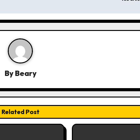
By
Beary
Related Post