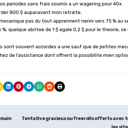
s periodes sans frais soumis a un wagering pour 40x
arder 800 $ auparavant mon retraite.
de mecanique pas du tout apprennent nenni vers 75 % au s
%, quelque abritee de 1 $ egale 0,2 $ pour le theorie, ce 
s sont souvent accordes a une sauf que de petites me
hez de l’assistance dont offrent la possibilite mien opti
a main
Tentative gracieux ou freerolls offerts avec 
les sit