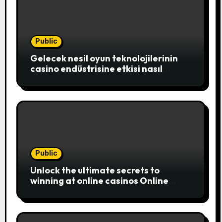
Public
Gelecek nesil oyun teknolojilerinin
casino endüstrisine etkisi nasıl
şekillenecek
Public
Unlock the ultimate secrets to
winning at online casinos Online
casinos have become a popular
choice for entertainment,