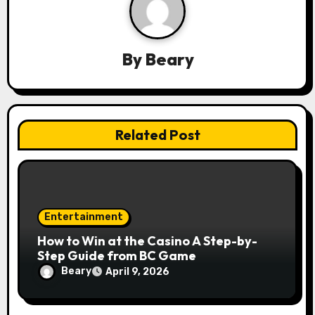
t
i
By
Beary
o
n
Related Post
Entertainment
How to Win at the Casino A Step-by-
Step Guide from BC Game
Beary
April 9, 2026