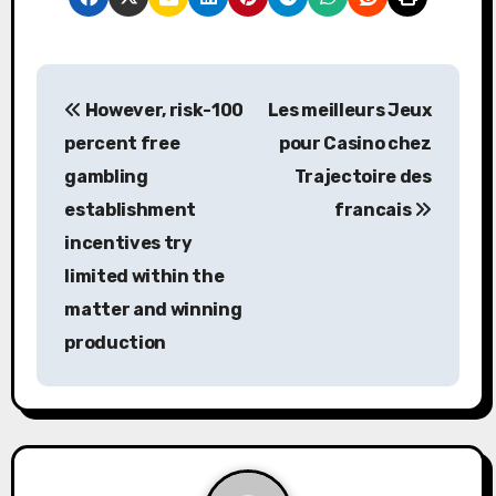
P
However, risk-100
Les meilleurs Jeux
o
percent free
pour Casino chez
s
gambling
Trajectoire des
establishment
francais
t
incentives try
n
limited within the
a
matter and winning
production
v
i
g
a