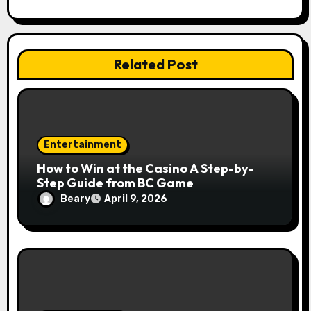
t
i
Related Post
o
n
Entertainment
How to Win at the Casino A Step-by-
Step Guide from BC Game
Beary
April 9, 2026