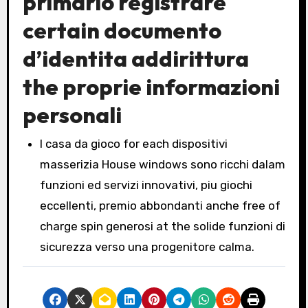
primario registrare
certain documento
d’identita addirittura
the proprie informazioni
personali
I casa da gioco for each dispositivi
masserizia House windows sono ricchi dalam
funzioni ed servizi innovativi, piu giochi
eccellenti, premio abbondanti anche free of
charge spin generosi at the solide funzioni di
sicurezza verso una progenitore calma.