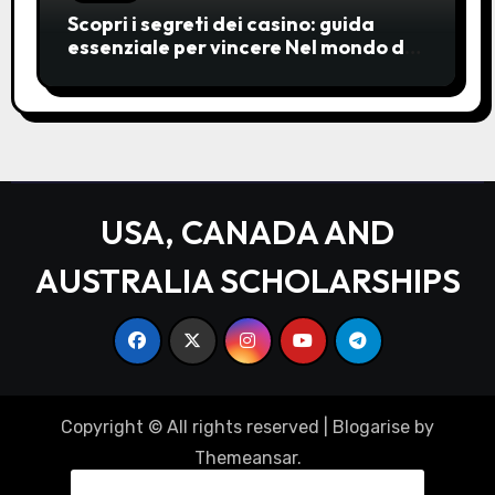
Scopri i segreti dei casino: guida
essenziale per vincere Nel mondo del
gioco d’azzardo, i casino
rappresentano un’unive
USA, CANADA AND
AUSTRALIA SCHOLARSHIPS
Copyright © All rights reserved
|
Blogarise
by
Themeansar
.