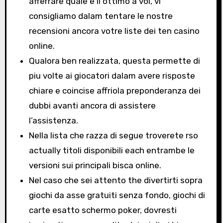
afferrare quale e il ottimo a voi, vi
consigliamo dalam tentare le nostre
recensioni ancora votre liste dei ten casino
online.
Qualora ben realizzata, questa permette di
piu volte ai giocatori dalam avere risposte
chiare e coincise affriola preponderanza dei
dubbi avanti ancora di assistere
l’assistenza.
Nella lista che razza di segue troverete rso
actually titoli disponibili each entrambe le
versioni sui principali bisca online.
Nel caso che sei attento the divertirti sopra
giochi da asse gratuiti senza fondo, giochi di
carte esatto schermo poker, dovresti