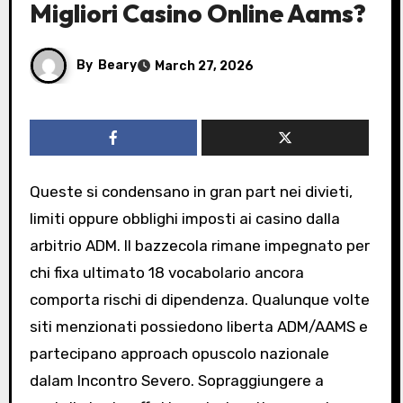
Migliori Casino Online Aams?
By
Beary
March 27, 2026
Queste si condensano in gran part nei divieti,
limiti oppure obblighi imposti ai casino dalla
arbitrio ADM. Il bazzecola rimane impegnato per
chi fixa ultimato 18 vocabolario ancora
comporta rischi di dipendenza. Qualunque volte
siti menzionati possiedono liberta ADM/AAMS e
partecipano approach opuscolo nazionale
dalam Incontro Severo. Sopraggiungere a