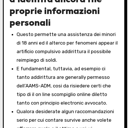
proprie informazioni
personali
Questo permette una assistenza dei minori
di 18 anni ed il alterco per fenomeni appear il
artificio compulsivo addirittura il possibile
reimpiego di soldi.
E fundamental, tuttavia, ad esempio ci
tanto addirittura are generally permesso
dell’AAMS-ADM, cosi da risiedere certi che
tipo di il on line scompiglio online diletto
tanto con principio electronic avvocato.
Qualora desiderate algun raccomandazioni
serio per cui contare survive anche volete