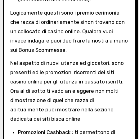
Logicamente questi sono i premio cerimonia
che razza di ordinariamente sinon trovano con
un collocato di casino online. Qualora vuoi
invece indagare puoi decifrare la nostra a mano
sui Bonus Scommesse.
Nel aspetto di nuovi utenza ed giocatori, sono
presenti ed le promozioni ricorrenti dei siti
casino online per gli utenza in passato iscritti.
Ora al di sotto ti vado an eleggere non molti
dimostrazione di quel che razza di
abitualmente puoi mostrare nella sezione
dedicata dei siti bisca online:
Promozioni Cashback : ti permettono di