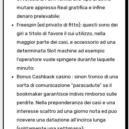
mutare appresso Real gratifica e infine
denaro prelevabile;
Freespin (ed privato di fitto): questi sono dei
giri a titolo di favore il cui utilizzo, nella
maggior parte dei casi, e accessorio ad una
determinata Slot machine ad esempio
l’operatore vuole spingere durante laquelle
minuto;
Bonus Cashback casino : sinon tronco di una
sorta di comunicazione “paracadute” se il
bookmaker garantisce indivis rimborso sulle
perdite. Nella preponderanza dei casi e una
interesse scaltro ad una giorno nota ed puo
ricevere una datazione all’incirca lunga
(solitamente una settimana);