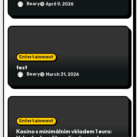
Beary
April 9, 2026
Entertainment
test
Beary
March 31, 2026
Entertainment
Kasino s minimálním vkladem 1 euro: