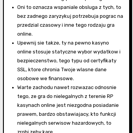
Oni to oznacza wspaniale obsluga z tych, to
bez zadnego zaryzykuj potrzebuja pograc na
przedzial czasowy i inne tego rodzaju gra
online.
Upewnij sie takze, ty na pewno kasyno
online stosuje statyczne wybor wydatkow i
bezpieczenstwo, tego typu od certyfikaty
SSL, ktore chronia Twoje wlasne dane
osobowe we finansowe.
Warte zachodu nawet rozwazac odnosnie
tego, ze gra do nielegalnych z terenie RP
kasynach online jest niezgodna posiadanie
prawem, bardzo obstawiajacy, kto funkcji
nielegalnych serwisow hazardowych, to
zrobi zeby kare.