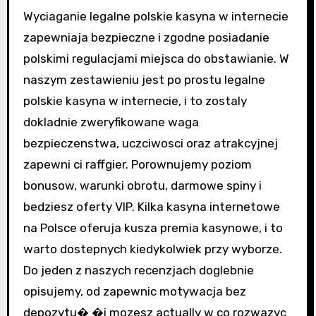
Wyciaganie legalne polskie kasyna w internecie
zapewniaja bezpieczne i zgodne posiadanie
polskimi regulacjami miejsca do obstawianie. W
naszym zestawieniu jest po prostu legalne
polskie kasyna w internecie, i to zostaly
dokladnie zweryfikowane waga
bezpieczenstwa, uczciwosci oraz atrakcyjnej
zapewni ci raffgier. Porownujemy poziom
bonusow, warunki obrotu, darmowe spiny i
bedziesz oferty VIP. Kilka kasyna internetowe
na Polsce oferuja kusza premia kasynowe, i to
warto dostepnych kiedykolwiek przy wyborze.
Do jeden z naszych recenzjach doglebnie
opisujemy, od zapewnic motywacja bez
depozytu� �i mozesz actually w co rozwazyc