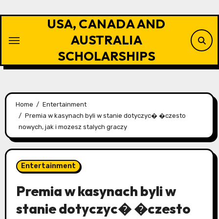
Skip
to
USA, CANADA AND
content
AUSTRALIA
SCHOLARSHIPS
Home
Entertainment
Premia w kasynach byli w stanie dotyczyc� �czesto
nowych, jak i mozesz stalych graczy
Entertainment
Premia w kasynach byli w
stanie dotyczyc� �czesto