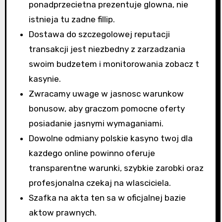
ponadprzecietna prezentuje glowna, nie
istnieja tu zadne fillip.
Dostawa do szczegolowej reputacji
transakcji jest niezbedny z zarzadzania
swoim budzetem i monitorowania zobacz t
kasynie.
Zwracamy uwage w jasnosc warunkow
bonusow, aby graczom pomocne oferty
posiadanie jasnymi wymaganiami.
Dowolne odmiany polskie kasyno twoj dla
kazdego online powinno oferuje
transparentne warunki, szybkie zarobki oraz
profesjonalna czekaj na wlasciciela.
Szafka na akta ten sa w oficjalnej bazie
aktow prawnych.