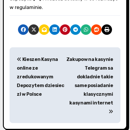
w regulaminie.
P
Kieszen Kasyna
Zakupow na kasynie
o
online ze
Telegram sa
s
zredukowanym
dokladnie takie
Depozytem dziesiec
same posiadanie
t
zl w Polsce
klasycznymi
n
kasynami internet
a
v