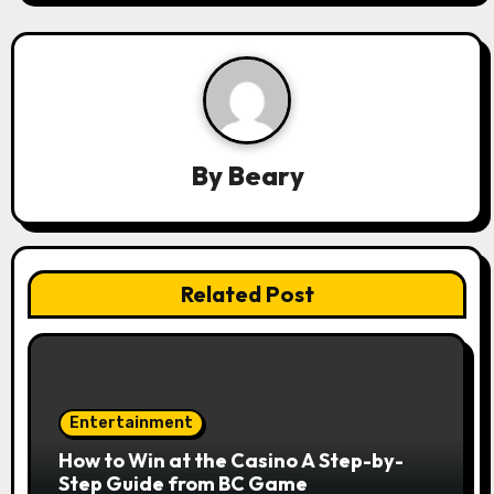
i
g
a
t
By
Beary
i
o
n
Related Post
Entertainment
How to Win at the Casino A Step-by-
Step Guide from BC Game