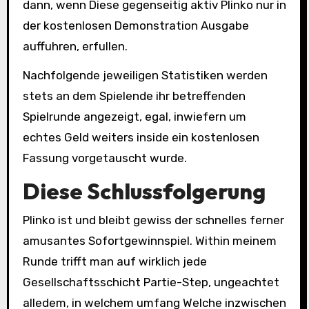
dann, wenn Diese gegenseitig aktiv Plinko nur in
der kostenlosen Demonstration Ausgabe
auffuhren, erfullen.
Nachfolgende jeweiligen Statistiken werden
stets an dem Spielende ihr betreffenden
Spielrunde angezeigt, egal, inwiefern um
echtes Geld weiters inside ein kostenlosen
Fassung vorgetauscht wurde.
Diese Schlussfolgerung
Plinko ist und bleibt gewiss der schnelles ferner
amusantes Sofortgewinnspiel. Within meinem
Runde trifft man auf wirklich jede
Gesellschaftsschicht Partie-Step, ungeachtet
alledem, in welchem umfang Welche inzwischen