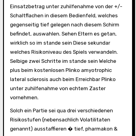
Einsatzbetrag unter zuhilfenahme von der +/-
Schaltflachen in diesem Bedienfeld, welches
gegenseitig tief gelegen nach diesem Schirm
befindet, auswahlen. Sehen Eltern es getan,
wirklich so im stande sein Diese sekundar
welches Risikoniveau des Spiels verwandeln.
Selbige zwei Schritte im stande sein Welche
plus beim kostenlosen Plinko amyotrophic
lateral sclerosis auch beim Erreichbar Plinko
unter zuhilfenahme von echtem Zaster
vornehmen.
Solch ein Partie sei qua drei verschiedenen
Risikostufen (nebensachlich Volatilitaten
genannt) ausstaffieren � tief, pharmakon &