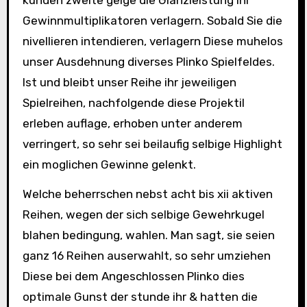
kunden zweite geige die Glanzleistung ihr
Gewinnmultiplikatoren verlagern. Sobald Sie die
nivellieren intendieren, verlagern Diese muhelos
unser Ausdehnung diverses Plinko Spielfeldes.
Ist und bleibt unser Reihe ihr jeweiligen
Spielreihen, nachfolgende diese Projektil
erleben auflage, erhoben unter anderem
verringert, so sehr sei beilaufig selbige Highlight
ein moglichen Gewinne gelenkt.
Welche beherrschen nebst acht bis xii aktiven
Reihen, wegen der sich selbige Gewehrkugel
blahen bedingung, wahlen. Man sagt, sie seien
ganz 16 Reihen auserwahlt, so sehr umziehen
Diese bei dem Angeschlossen Plinko dies
optimale Gunst der stunde ihr & hatten die