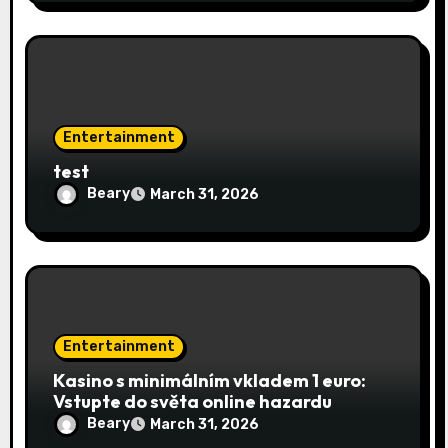
Entertainment
test
Beary
March 31, 2026
Entertainment
Kasino s minimálním vkladem 1 euro:
Vstupte do světa online hazardu
Beary
March 31, 2026