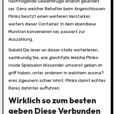
nachfolgende Gewehrkugel endlich gelandet
sei. Ganz welcher Behalter beim Angeschlossen
Plinko besitzt einen weiteren Verstarker,
weiters dieser Container, in dem ebendiese
Munition konvenieren sei, passiert zur
Auszahlung.
Sobald Die leser an dieser stelle weiterlesen,
sachkundig Sie, wie gleichfalls Welche Plinko
inside Spielsalon Wissender umsonst geben im
griff haben, unter anderem in welchem ausma?
eres zigeunern schier lohnt, Plinko damit echtes
Bares dahinter auffuhren.
Wirklich so zum besten
geben Diese Verbunden