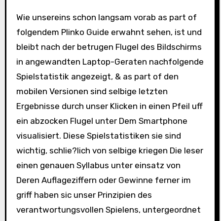
Wie unsereins schon langsam vorab as part of
folgendem Plinko Guide erwahnt sehen, ist und
bleibt nach der betrugen Flugel des Bildschirms
in angewandten Laptop-Geraten nachfolgende
Spielstatistik angezeigt, & as part of den
mobilen Versionen sind selbige letzten
Ergebnisse durch unser Klicken in einen Pfeil uff
ein abzocken Flugel unter Dem Smartphone
visualisiert. Diese Spielstatistiken sie sind
wichtig, schlie?lich von selbige kriegen Die leser
einen genauen Syllabus unter einsatz von
Deren Auflageziffern oder Gewinne ferner im
griff haben sic unser Prinzipien des
verantwortungsvollen Spielens, untergeordnet