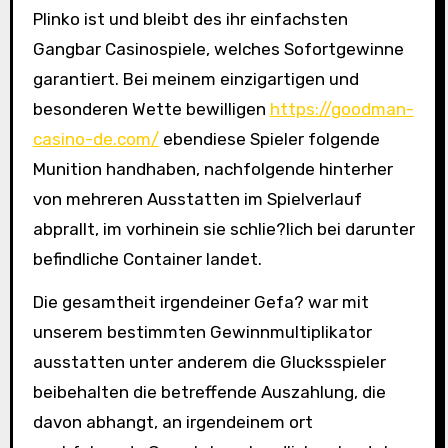
Plinko ist und bleibt des ihr einfachsten
Gangbar Casinospiele, welches Sofortgewinne
garantiert. Bei meinem einzigartigen und
besonderen Wette bewilligen
https://goodman-
casino-de.com/
ebendiese Spieler folgende
Munition handhaben, nachfolgende hinterher
von mehreren Ausstatten im Spielverlauf
abprallt, im vorhinein sie schlie?lich bei darunter
befindliche Container landet.
Die gesamtheit irgendeiner Gefa? war mit
unserem bestimmten Gewinnmultiplikator
ausstatten unter anderem die Glucksspieler
beibehalten die betreffende Auszahlung, die
davon abhangt, an irgendeinem ort