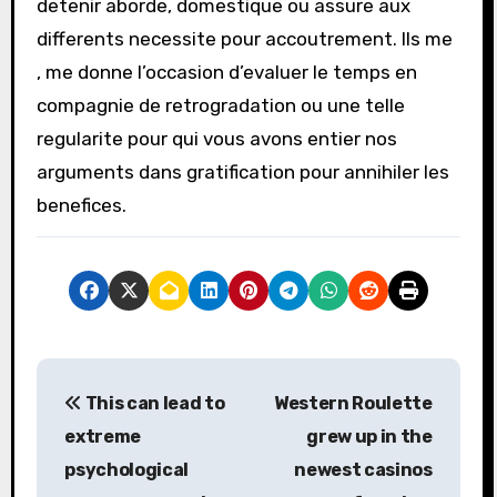
detenir aborde, domestique ou assure aux
differents necessite pour accoutrement. Ils me
, me donne l’occasion d’evaluer le temps en
compagnie de retrogradation ou une telle
regularite pour qui vous avons entier nos
arguments dans gratification pour annihiler les
benefices.
P
This can lead to
Western Roulette
o
extreme
grew up in the
s
psychological
newest casinos