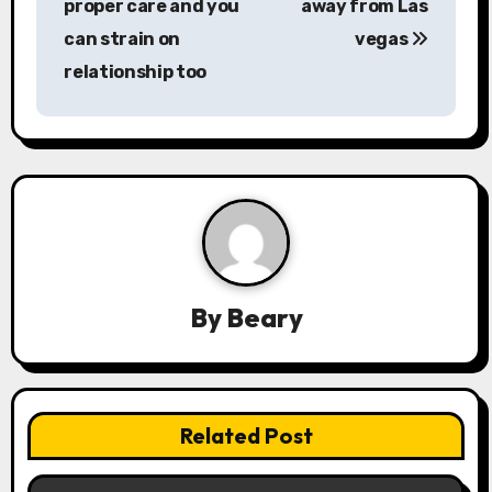
proper care and you
away from Las
t
can strain on
vegas
n
relationship too
a
v
i
g
a
By
Beary
t
i
o
Related Post
n