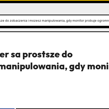
tsze do zobaczenia i mozesz manipulowania, gdy monitor probuje ogrom
er sa prostsze do
 manipulowania, gdy moni