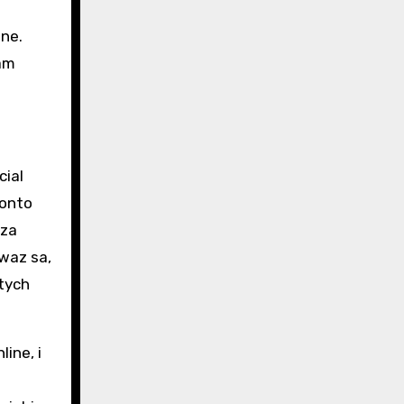
jne.
am
cial
konto
sza
ewaz sa,
tych
ine, i