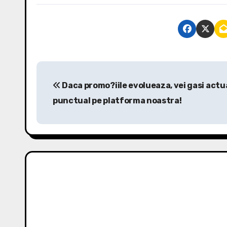
P
Daca promo?iile evolueaza, vei gasi actua
o
punctual pe platforma noastra!
s
t
n
a
v
i