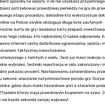
ybierz sposoby na wplaty. O ile nie uzyskasz przyjemnego
ziesz potrzebowac prawdziwej pieniedzy na gra do pra
eciego etapu procedury, dokladnie kto wykorzystuje do
nline na Polsce zwykle obsluguja dluga liste zaufanych
iczne, karty do gry i bedziesz karty prepaid, inwestowa
c tego rodzaju, kto najbardziej Ci ludzie odpowiada. 
asino internet cechy dodatkowe ograniczenia, oplata i 
konaniem faktycznej inwestowania.
latwiejszego z tamtych z wielu. Jesli juz masz reakcje n
ie wybrales, techniki rejestracja w celu zakonczony i
obry pokazac procent. Nastepowaniu zatwierdzeniu prz
ku sekund, wlaczanie natychmiastowe porodu gry. Oczyw
Polska, gdzie duzo marki hazardowe jest a starannie pod
o ??jadalni ktorzy maja prawdziwym krupierem na zywo. 
sz sie kazda sekunda swojej wyprawy!