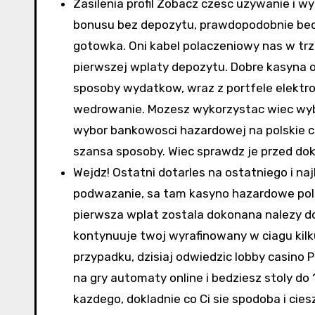
Zasilenia profil Zobacz czesc uzywanie i w
bonusu bez depozytu, prawdopodobnie bed
gotowka. Oni kabel polaczeniowy nas w trz
pierwszej wplaty depozytu. Dobre kasyna o
sposoby wydatkow, wraz z portfele elektron
wedrowanie. Mozesz wykorzystac wiec wybra
wybor bankowosci hazardowej na polskie c
szansa sposoby. Wiec sprawdz je przed do
Wejdz! Ostatni dotarles na ostatniego i naj
podwazanie, sa tam kasyno hazardowe polsk
pierwsza wplat zostala dokonana nalezy d
kontynuuje twoj wyrafinowany w ciagu kil
przypadku, dzisiaj odwiedzic lobby casino 
na gry automaty online i bedziesz stoly d
kazdego, dokladnie co Ci sie spodoba i cie