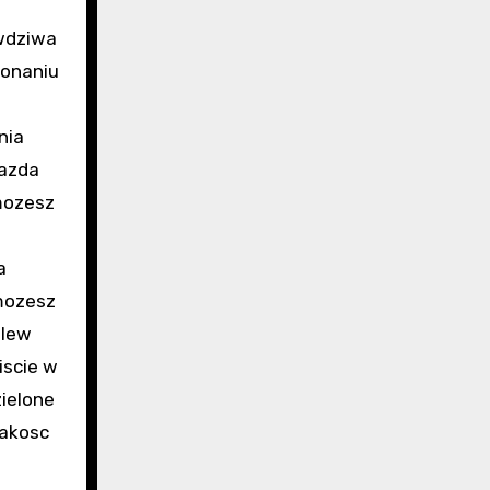
wdziwa
konaniu
nia
Kazda
mozesz
a
 mozesz
elew
iscie w
zielone
Jakosc