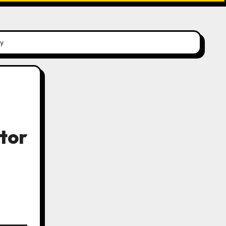
ny
tor