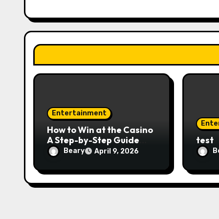
g
a
t
i
o
n
Entertainment
Ente
How to Win at the Casino
A Step-by-Step Guide
test
from BC Game
Beary
B
April 9, 2026