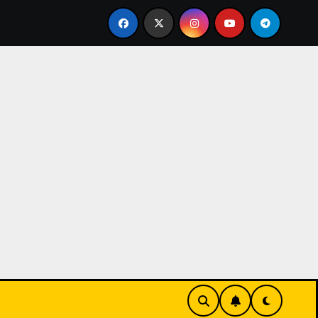
ine casinos have become a popular choice for entertainment