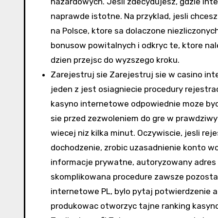
hazardowych. Jesli zdecydujesz, gdzie inter
naprawde istotne. Na przyklad, jesli chces
na Polsce, ktore sa dolaczone niezliczony
bonusow powitalnych i odkryc te, ktore nale
dzien przejsc do wyzszego kroku.
Zarejestruj sie Zarejestruj sie w casino i
jeden z jest osiagniecie procedury rejestr
kasyno internetowe odpowiednie moze byc 
sie przed zezwoleniem do gre w prawdziwy 
wiecej niz kilka minut. Oczywiscie, jesli r
dochodzenie, zrobic uzasadnienie konto wc
informacje prywatne, autoryzowany adres fi
skomplikowana procedure zawsze pozostawi
internetowe PL, bylo pytaj potwierdzenie a
produkowac otworzyc tajne ranking kasyno