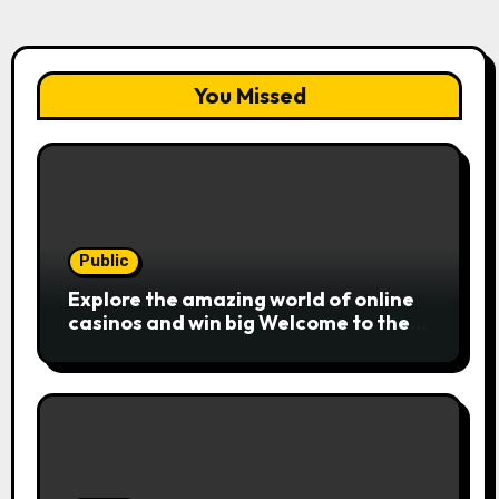
You Missed
Public
Explore the amazing world of online
casinos and win big Welcome to the
exciting realm of online casinos,
where players c