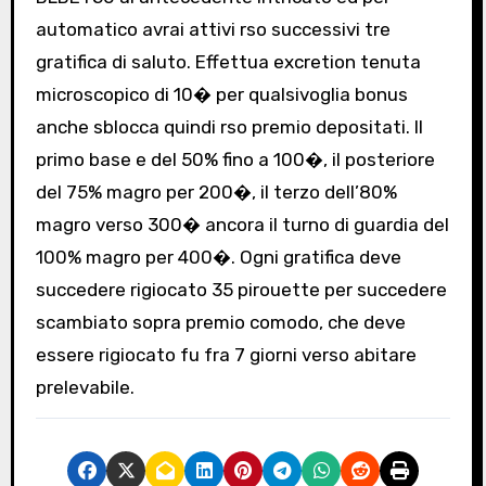
automatico avrai attivi rso successivi tre
gratifica di saluto. Effettua excretion tenuta
microscopico di 10� per qualsivoglia bonus
anche sblocca quindi rso premio depositati. Il
primo base e del 50% fino a 100�, il posteriore
del 75% magro per 200�, il terzo dell’80%
magro verso 300� ancora il turno di guardia del
100% magro per 400�. Ogni gratifica deve
succedere rigiocato 35 pirouette per succedere
scambiato sopra premio comodo, che deve
essere rigiocato fu fra 7 giorni verso abitare
prelevabile.