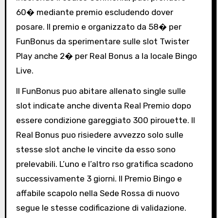
60� mediante premio escludendo dover
posare. Il premio e organizzato da 58� per
FunBonus da sperimentare sulle slot Twister
Play anche 2� per Real Bonus a la locale Bingo
Live.
Il FunBonus puo abitare allenato single sulle
slot indicate anche diventa Real Premio dopo
essere condizione gareggiato 300 pirouette. Il
Real Bonus puo risiedere avvezzo solo sulle
stesse slot anche le vincite da esso sono
prelevabili. L’uno e l’altro rso gratifica scadono
successivamente 3 giorni. Il Premio Bingo e
affabile scapolo nella Sede Rossa di nuovo
segue le stesse codificazione di validazione.