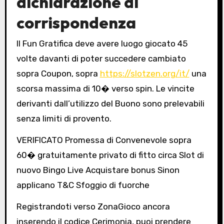
dichiarazione di
corrispondenza
Il Fun Gratifica deve avere luogo giocato 45
volte davanti di poter succedere cambiato
sopra Coupon, sopra
https://slotzen.org/it/
una
scorsa massima di 10� verso spin. Le vincite
derivanti dall’utilizzo del Buono sono prelevabili
senza limiti di provento.
VERIFICATO Promessa di Convenevole sopra
60� gratuitamente privato di fitto circa Slot di
nuovo Bingo Live Acquistare bonus Sinon
applicano T&C Sfoggio di fuorche
Registrandoti verso ZonaGioco ancora
inserendo il codice Cerimonia, puoi prendere