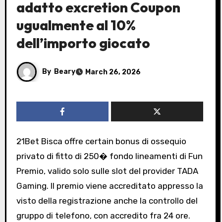
adatto excretion Coupon
ugualmente al 10%
dell’importo giocato
By
Beary
March 26, 2026
21Bet Bisca offre certain bonus di ossequio
privato di fitto di 250� fondo lineamenti di Fun
Premio, valido solo sulle slot del provider TADA
Gaming. Il premio viene accreditato appresso la
visto della registrazione anche la controllo del
gruppo di telefono, con accredito fra 24 ore.