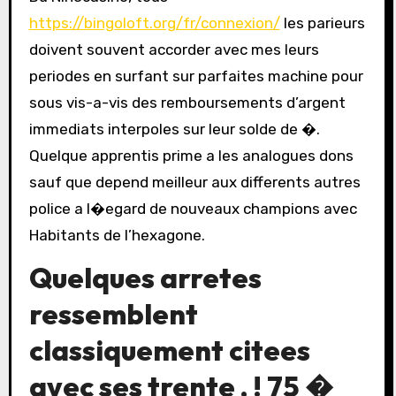
https://bingoloft.org/fr/connexion/
les parieurs
doivent souvent accorder avec mes leurs
periodes en surfant sur parfaites machine pour
sous vis-a-vis des remboursements d’argent
immediats interpoles sur leur solde de �.
Quelque apprentis prime a les analogues dons
sauf que depend meilleur aux differents autres
police a l�egard de nouveaux champions avec
Habitants de l’hexagone.
Quelques arretes
ressemblent
classiquement citees
avec ses trente , ! 75 �