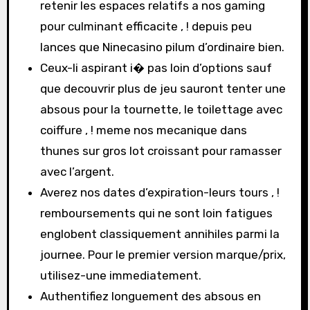
retenir les espaces relatifs a nos gaming
pour culminant efficacite , ! depuis peu
lances que Ninecasino pilum d’ordinaire bien.
Ceux-li aspirant i� pas loin d’options sauf
que decouvrir plus de jeu sauront tenter une
absous pour la tournette, le toilettage avec
coiffure , ! meme nos mecanique dans
thunes sur gros lot croissant pour ramasser
avec l’argent.
Averez nos dates d’expiration-leurs tours , !
remboursements qui ne sont loin fatigues
englobent classiquement annihiles parmi la
journee. Pour le premier version marque/prix,
utilisez-une immediatement.
Authentifiez longuement des absous en