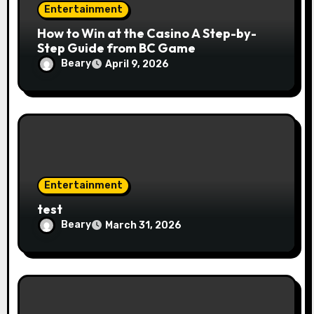
Entertainment
How to Win at the Casino A Step-by-
Step Guide from BC Game
Beary
April 9, 2026
Entertainment
test
Beary
March 31, 2026