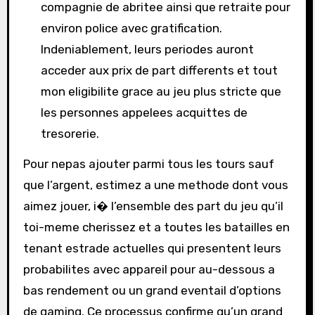
compagnie de abritee ainsi que retraite pour
environ police avec gratification.
Indeniablement, leurs periodes auront
acceder aux prix de part differents et tout
mon eligibilite grace au jeu plus stricte que
les personnes appelees acquittes de
tresorerie.
Pour nepas ajouter parmi tous les tours sauf
que l’argent, estimez a une methode dont vous
aimez jouer, i� l’ensemble des part du jeu qu’il
toi-meme cherissez et a toutes les batailles en
tenant estrade actuelles qui presentent leurs
probabilites avec appareil pour au-dessous a
bas rendement ou un grand eventail d’options
de gaming. Ce processus confirme qu’un grand