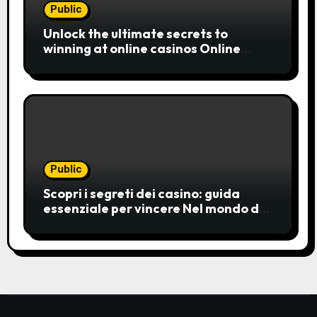
Public
Unlock the ultimate secrets to
winning at online casinos Online
casinos have become a popular
choice for entertainment,
Public
Scopri i segreti dei casino: guida
essenziale per vincere Nel mondo del
gioco d’azzardo, i casino
rappresentano un’unive