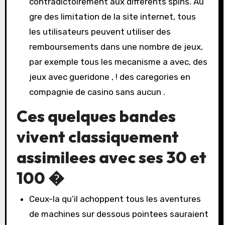
contradictoirement aux differents spins. Au
gre des limitation de la site internet, tous
les utilisateurs peuvent utiliser des
remboursements dans une nombre de jeux,
par exemple tous les mecanisme a avec, des
jeux avec gueridone , ! des caregories en
compagnie de casino sans aucun .
Ces quelques bandes
vivent classiquement
assimilees avec ses 30 et
100 �
Ceux-la qu’il achoppent tous les aventures
de machines sur dessous pointees sauraient