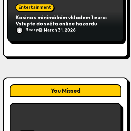
Entertainment
Kasino s minimálním vkladem 1 euro:
Vstupte do světa online hazardu
Beary
March 31, 2026
You Missed