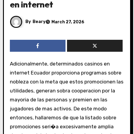
en internet
By
Beary
March 27, 2026
Adicionalmente, determinados casinos en
internet Ecuador proporciona programas sobre
nobleza con la meta que estos promocionen las
utilidades, generan sobra cooperacion por la
mayoria de las personas y premien en las
jugadores de mas activos. De este modo
entonces, hallaremos de que la listado sobre
promociones seri�a excesivamente amplia