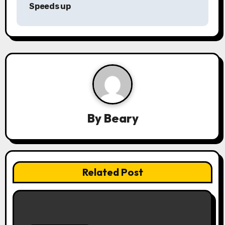
n
Speeds up
a
v
i
g
a
By
Beary
t
i
o
Related Post
n