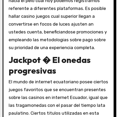
hacia el pelo cual hoy podemos registrarnos
referente a diferentes plataformas. Es posible
hallar casino juegos cual superior llegan a
convertirse en focos de luces ajusten an
ustedes cuenta, beneficiandose promociones y
empleando las metodologias sobre pago sobre
su prioridad de una experiencia completa.
Jackpot � El onedas
progresivas
El mundo de internet ecuatoriano posee ciertos
juegos favoritos que se encuentran presentes
sobre las casinos en internet Ecuador, igual que
las tragamonedas con el pasar del tiempo lata
paulatino. Ciertos titulos utilizadas en esta