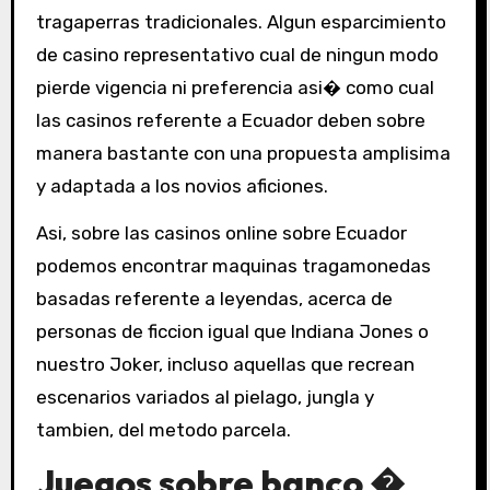
tragaperras tradicionales. Algun esparcimiento
de casino representativo cual de ningun modo
pierde vigencia ni preferencia asi� como cual
las casinos referente a Ecuador deben sobre
manera bastante con una propuesta amplisima
y adaptada a los novios aficiones.
Asi, sobre las casinos online sobre Ecuador
podemos encontrar maquinas tragamonedas
basadas referente a leyendas, acerca de
personas de ficcion igual que Indiana Jones o
nuestro Joker, incluso aquellas que recrean
escenarios variados al pielago, jungla y
tambien, del metodo parcela.
Juegos sobre banco �