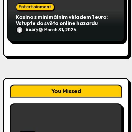
Entertainment
Kasino s minimálním vkladem 1 euro:
Vstupte do světa online hazardu
Beary
March 31, 2026
You Missed