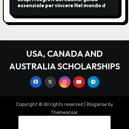
essenziale per vincere Nel mondo del
gioco d’azzardo, i casino
rappresentano un’unive
USA, CANADA AND
AUSTRALIA SCHOLARSHIPS
Copyright © All rights reserved
|
Blogarise
by
Themeansar
.
Terms and Cond
Privacy Policy
Contact us