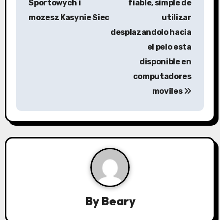
Sportowych i
fiable, simple de
t
mozesz Kasynie Siec
utilizar
n
desplazandolo hacia
a
el pelo esta
disponible en
v
computadores
i
moviles
g
a
t
i
o
By
Beary
n