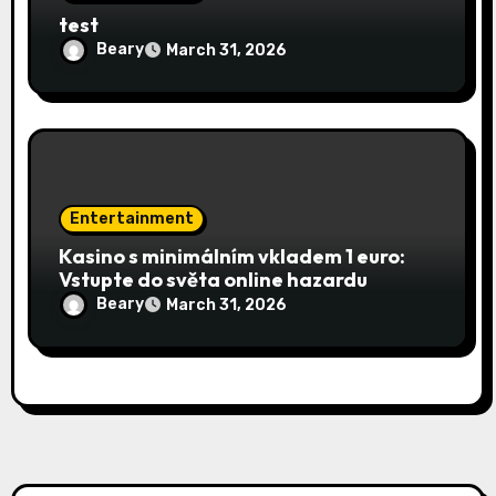
test
Beary
March 31, 2026
Entertainment
Kasino s minimálním vkladem 1 euro:
Vstupte do světa online hazardu
Beary
March 31, 2026