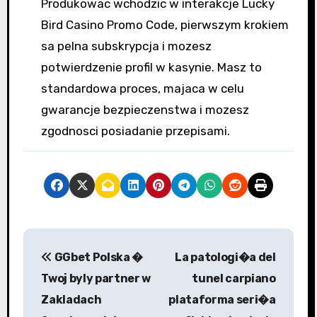
Produkowac wchodzic w interakcje Lucky
Bird Casino Promo Code, pierwszym krokiem
sa pelna subskrypcja i mozesz
potwierdzenie profil w kasynie. Masz to
standardowa proces, majaca w celu
gwarancje bezpieczenstwa i mozesz
zgodnosci posiadanie przepisami.
P
GGbet Polska �
La patologi�a del
o
Twoj byly partner w
tunel carpiano
s
Zakladach
plataforma seri�a