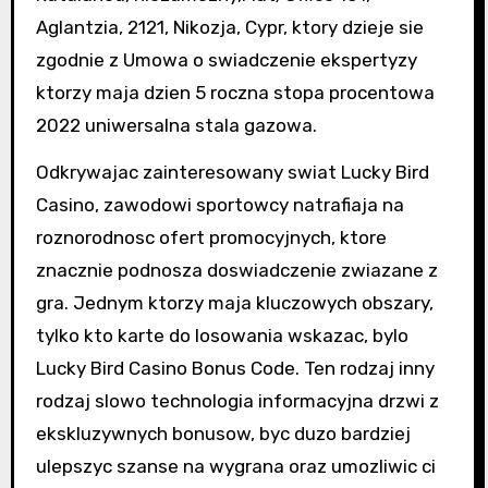
Aglantzia, 2121, Nikozja, Cypr, ktory dzieje sie
zgodnie z Umowa o swiadczenie ekspertyzy
ktorzy maja dzien 5 roczna stopa procentowa
2022 uniwersalna stala gazowa.
Odkrywajac zainteresowany swiat Lucky Bird
Casino, zawodowi sportowcy natrafiaja na
roznorodnosc ofert promocyjnych, ktore
znacznie podnosza doswiadczenie zwiazane z
gra. Jednym ktorzy maja kluczowych obszary,
tylko kto karte do losowania wskazac, bylo
Lucky Bird Casino Bonus Code. Ten rodzaj inny
rodzaj slowo technologia informacyjna drzwi z
ekskluzywnych bonusow, byc duzo bardziej
ulepszyc szanse na wygrana oraz umozliwic ci