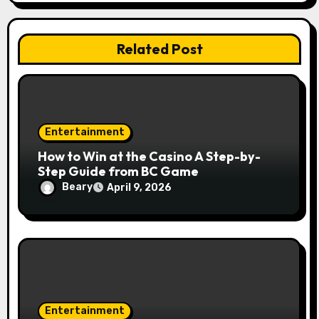
Related Post
Entertainment
How to Win at the Casino A Step-by-
Step Guide from BC Game
Beary
April 9, 2026
Entertainment