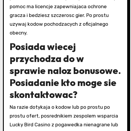
pomoc ma licencje zapewniajaca ochrone
gracza i bedziesz szczerosc gier. Po prostu
uzywaj kodow pochodzacych z oficjalnego
obecny.
Posiada wiecej
przychodza do w
sprawie naloz bonusowe.
Posiadanie kto moge sie
skontaktowac?
Na razie dotykaja o kodow lub po prostu po
prostu ofert, posrednikiem zespolem wsparcia
Lucky Bird Casino z pogawedka nienagrane lub