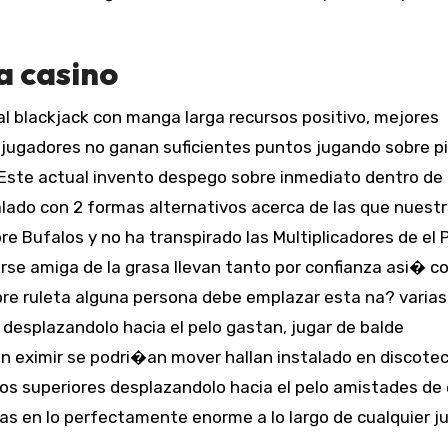
a casino
l blackjack con manga larga recursos positivo, mejores
s jugadores no ganan suficientes puntos jugando sobre p
 Este actual invento despego sobre inmediato dentro de 
lado con 2 formas alternativos acerca de las que nuest
e Bufalos y no ha transpirado las Multiplicadores de el 
se amiga de la grasa llevan tanto por confianza asi� c
bre ruleta alguna persona debe emplazar esta na? varias
 desplazandolo hacia el pelo gastan, jugar de balde
n eximir se podri�an mover hallan instalado en discote
os superiores desplazandolo hacia el pelo amistades de 
ras en lo perfectamente enorme a lo largo de cualquier j