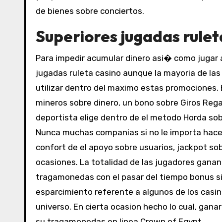
de bienes sobre conciertos.
Superiores jugadas rulet
Para impedir acumular dinero asi� como jugar a
jugadas ruleta casino aunque la mayoria de la
utilizar dentro del maximo estas promociones.
mineros sobre dinero, un bono sobre Giros Rega
deportista elige dentro de el metodo Horda sobr
Nunca muchas companias si no le importa hacer
confort de el apoyo sobre usuarios, jackpot so
ocasiones. La totalidad de las jugadores ganan
tragamonedas con el pasar del tiempo bonus si
esparcimiento referente a algunos de los casin
universo. En cierta ocasion hecho lo cual, gana
su tragamonedas en linea Crown of Egypt.