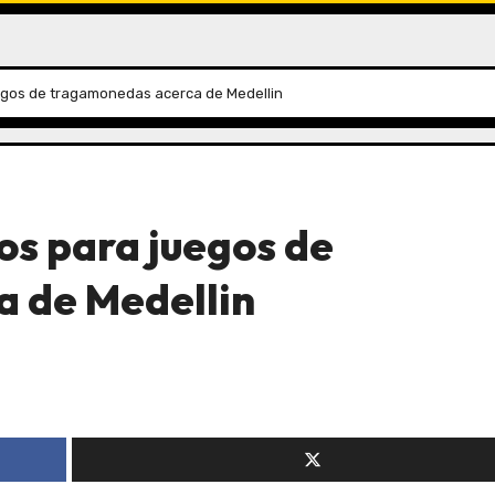
egos de tragamonedas acerca de Medellin
os para juegos de
 de Medellin