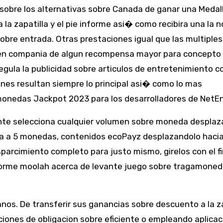
sobre los alternativas sobre Canada de ganar una Medal
 la zapatilla y el pie informe asi� como recibira una la n
obre entrada. Otras prestaciones igual que las multiples
a en compania de algun recompensa mayor para concepto
ula la publicidad sobre articulos de entretenimiento con
ones resultan siempre lo principal asi� como lo mas
amonedas Jackpot 2023 para los desarrolladores de NetEn
nte selecciona cualquier volumen sobre moneda desplaz
na a 5 monedas, contenidos ecoPayz desplazandolo hacia
arcimiento completo para justo mismo, girelos con el fi
enorme moolah acerca de levante juego sobre tragamoned
anos. De transferir sus ganancias sobre descuento a la z
caciones de obligacion sobre eficiente o empleando aplica