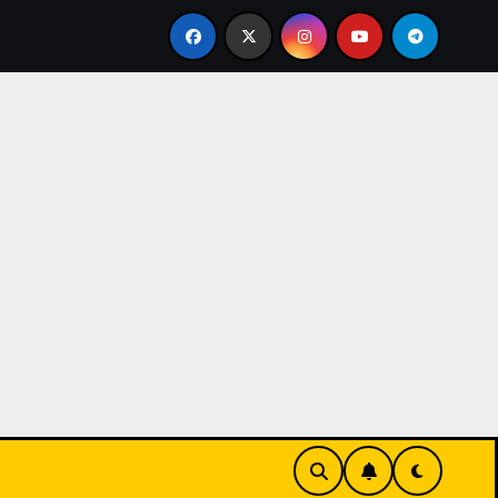
line casinos have become a popular choice for entertainmen