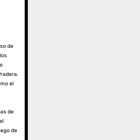
iso de
los
ro
Pradera.
omo el
cas de
el
uego de