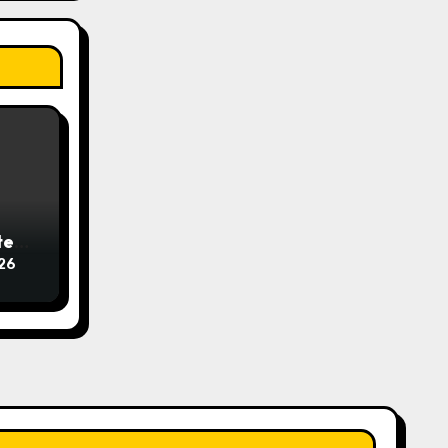
te
du
026