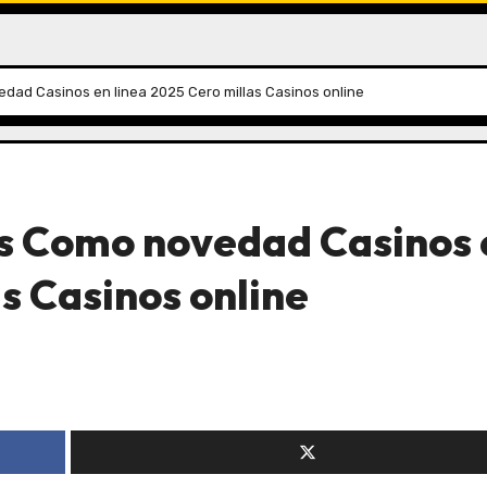
edad Casinos en linea 2025 Cero millas Casinos online
es Como novedad Casinos 
s Casinos online