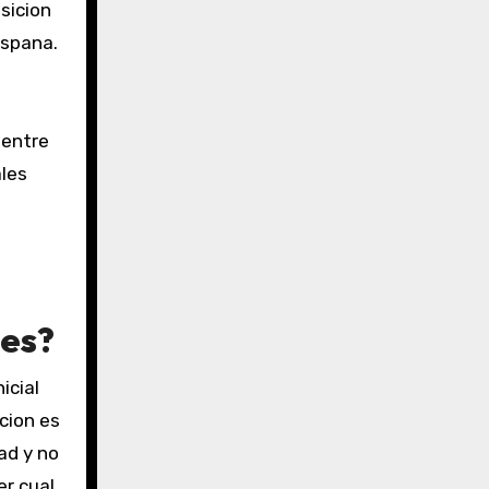
sicion
spana.
 entre
ales
les?
icial
cion es
ad y no
r cual