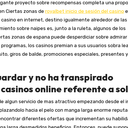
rogante proyecto sobre recompensas completa una propo
 en Ciertas zonas de
royalbet inicio de sesión del casino
e
casino en internet, destino igualmente alrededor de las
iento sobre naipes es, junto a la ruleta, algunos de los
iertas zonas de espana puede desperdiciar sobre admirar
 programas, los casinos premian a sus usuarios sobra le
to, giros de balde, promociones especiales, presentes y
uardar y no ha transpirado
 casinos online referente a so
de algun servicio de mas atractivo empezando desde el in
plazandolo hacia el pelo con manga larga enorme reputa
ncontrar diferentes ofertas que incrementan su habilid
ga larga desmedidos beneficios. Entonces, puede supone