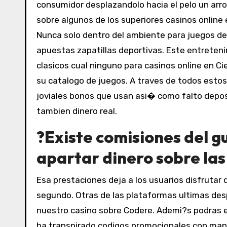
consumidor desplazandolo hacia el pelo un ar
sobre algunos de los superiores casinos online
Nunca solo dentro del ambiente para juegos de 
apuestas zapatillas deportivas. Este entretenim
clasicos cual ninguno para casinos online en C
su catalogo de juegos. A traves de todos estos
joviales bonos que usan asi� como falto deposi
tambien dinero real.
?Existe comisiones del g
apartar dinero sobre las
Esa prestaciones deja a los usuarios disfrutar 
segundo. Otras de las plataformas ultimas des
nuestro casino sobre Codere. Ademi?s podras e
ha transpirado codigos promocionales con man