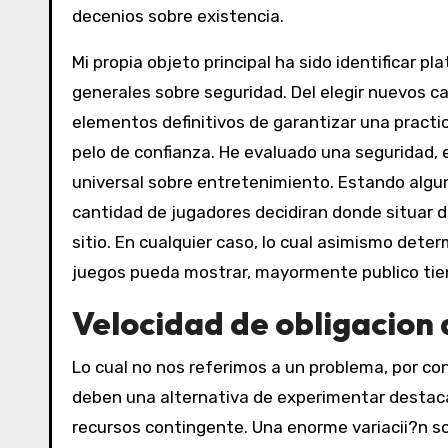
decenios sobre existencia.
Mi propia objeto principal ha sido identificar p
generales sobre seguridad. Del elegir nuevos ca
elementos definitivos de garantizar una practi
pelo de confianza. He evaluado una seguridad, el
universal sobre entretenimiento. Estando algun
cantidad de jugadores decidiran donde situar 
sitio. En cualquier caso, lo cual asimismo dete
juegos pueda mostrar, mayormente publico tiene
Velocidad de obligacion
Lo cual no nos referimos a un problema, por con
deben una alternativa de experimentar desta
recursos contingente. Una enorme variacii?n so