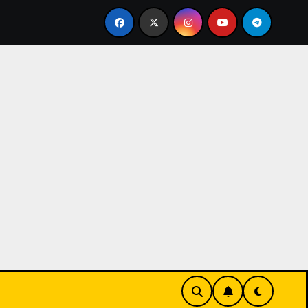
ing at online casinos Online casinos have become a popular