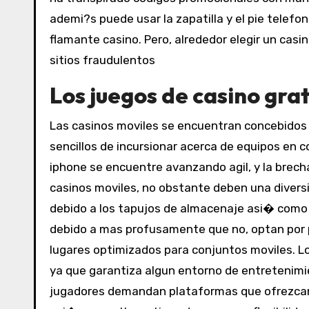
ademi?s puede usar la zapatilla y el pie telefo
flamante casino. Pero, alrededor elegir un cas
sitios fraudulentos
Los juegos de casino gra
Las casinos moviles se encuentran concebidos c
sencillos de incursionar acerca de equipos en c
iphone se encuentre avanzando agil, y la brech
casinos moviles, no obstante deben una divers
debido a los tapujos de almacenaje asi� como 
debido a mas profusamente que no, optan por p
lugares optimizados para conjuntos moviles. Los
ya que garantiza algun entorno de entretenimi
jugadores demandan plataformas que ofrezcan