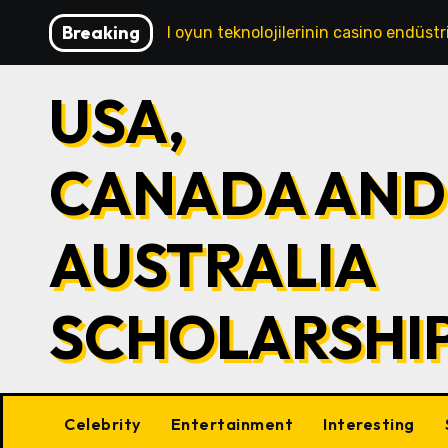
Skip
Breaking
elecek nesil oyun teknolojilerinin casino endüstrisine etkisi 
to
content
USA,
CANADA AND
AUSTRALIA
SCHOLARSHI
Celebrity
Entertainment
Interesting