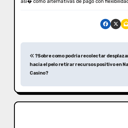
asi� como alternativas de pago con flexibilidad
P
?Sobre como podria recolectar desplaza
o
hacia el pelo retirar recursos positivo en N
s
Casino?
t
n
a
v