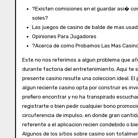
?Existen comisiones en el guardar asi� com
soles?
Las juegos de casino de balde de mas usa
Opiniones Para Jugadores
?Acerca de como Probamos Las Mas Casino
Este no nos referimos a algun problema que afecte a los nuevas fabricas sobre companias reconocidas
durante factoria del entretenimiento. Aqui te 
presente casino resulte una coleccion ideal. E
algun reciente casino opta por construir es in
prefiero encontrar y no ha transpirado escuch
registrarte o bien pedir cualquier bono promoci
circuferencia de impulso, en donde gran cantida
referente a el aplicacion recien condebido o 
Algunos de los sitios sobre casino son total