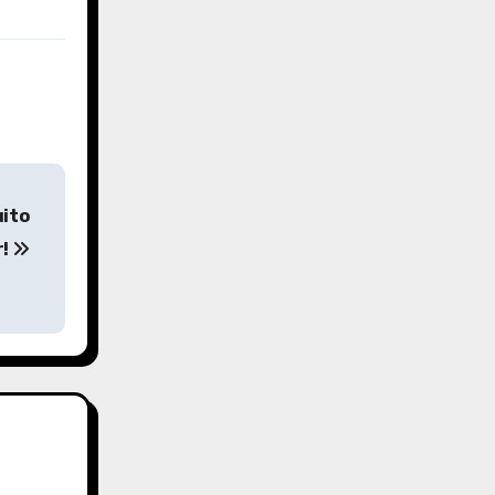
uito
r!