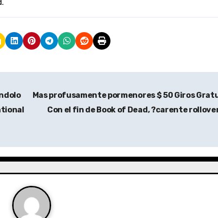
.
ndolo
Mas profusamente pormenores $ 50 Giros Grat
ational
Con el fin de Book of Dead, ?carente rollove