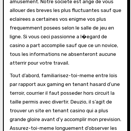
amusement. Notre societe est ange de vous
allouer des breves les plus fluctuantes sauf que
eclairees a certaines vos enigme vos plus
frequemment posees selon le salle de jeu en
ligne. Si vous ceci passionne a l�egard de
casino a part accomplie sauf que ce un novice,
tous les informations ne absenteront aucune
atterrir pour votre travail.
Tout d’abord, familiarisez-toi-meme entre lois
par rapport aux gaming en tenant hasard d’une
terroir, courrier il faut posseder hors circuit la
taille permis avec divertir. Deuzio, il s’agit de
trouver un site en tenant casino qui a plus
grande gloire avant d’y accomplir mon prevision.
Assurez-toi-meme longuement d’observer les