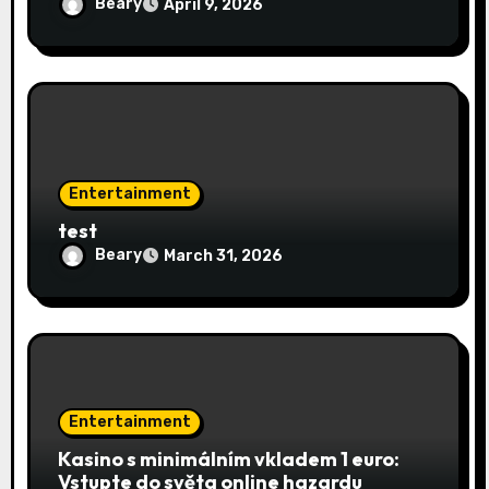
Beary
April 9, 2026
Entertainment
test
Beary
March 31, 2026
Entertainment
Kasino s minimálním vkladem 1 euro:
Vstupte do světa online hazardu