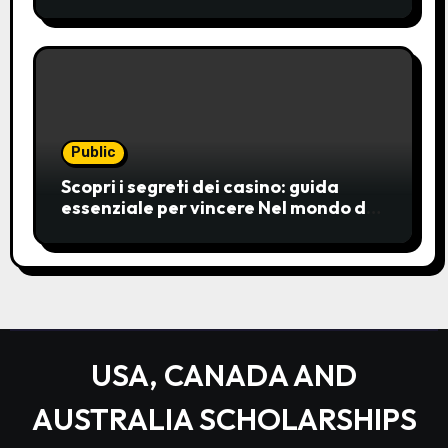
casinos have become a popular
choice for entertainment,
Public
Scopri i segreti dei casino: guida
essenziale per vincere Nel mondo del
gioco d’azzardo, i casino
rappresentano un’unive
USA, CANADA AND
AUSTRALIA SCHOLARSHIPS