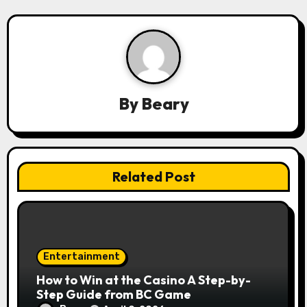
v
i
g
a
By
Beary
t
i
o
Related Post
n
Entertainment
How to Win at the Casino A Step-by-
Step Guide from BC Game