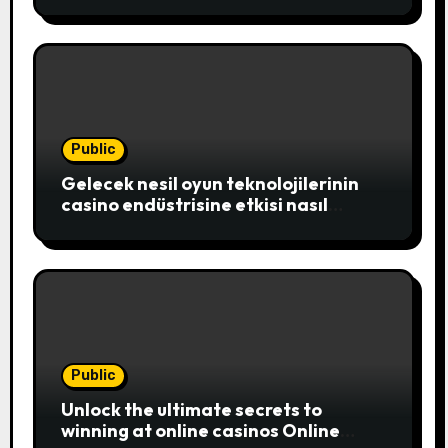
exciting realm of online casinos,
where players c
Public
Gelecek nesil oyun teknolojilerinin
casino endüstrisine etkisi nasıl
şekillenecek
Public
Unlock the ultimate secrets to
winning at online casinos Online