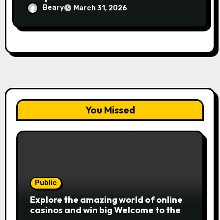
Beary
March 31, 2026
You Missed
Public
Explore the amazing world of online
casinos and win big Welcome to the