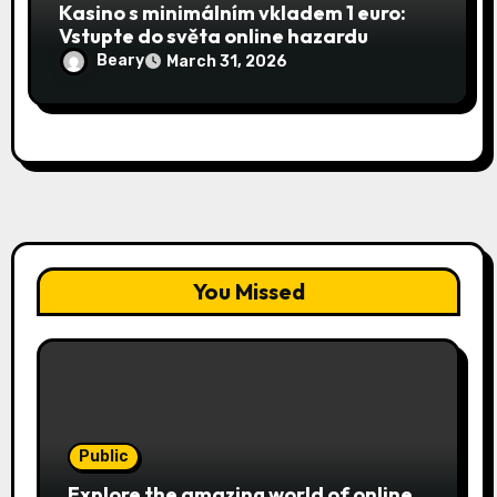
Kasino s minimálním vkladem 1 euro:
Vstupte do světa online hazardu
Beary
March 31, 2026
You Missed
Public
Explore the amazing world of online