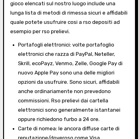
gioco elencati sul nostro luogo include una
lunga lista di metodi di rimessa sicuri e affidabili
quale potete usufruire cosi a rso depositi ad
esempio per rso prelievi.
Portafogli elettronici: volte portafoglio
elettronici che razza di PayPal, Neteller,
Skrill, ecoPayz, Venmo, Zelle, Google Pay di
nuovo Apple Pay sono una delle migliori
opzioni da usufruire. Sono sicuri, affidabili
anche ordinariamente non prevedono
commissioni. Rso prelievi dai cartella
elettronici sono generalmente istantanei
oppure richiedono furbo a 24 ore.
Carte di nomea: le ancora diffuse carte di
reputazione/doveroso come Visa,