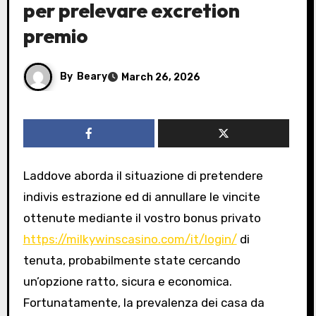
per prelevare excretion
premio
By
Beary
March 26, 2026
Laddove aborda il situazione di pretendere
indivis estrazione ed di annullare le vincite
ottenute mediante il vostro bonus privato
https://milkywinscasino.com/it/login/
di
tenuta, probabilmente state cercando
un’opzione ratto, sicura e economica.
Fortunatamente, la prevalenza dei casa da