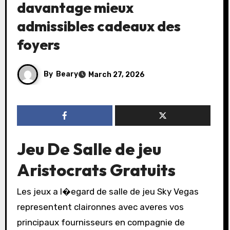
davantage mieux
admissibles cadeaux des
foyers
By
Beary
March 27, 2026
Jeu De Salle de jeu
Aristocrats Gratuits
Les jeux a l�egard de salle de jeu Sky Vegas
representent claironnes avec averes vos
principaux fournisseurs en compagnie de