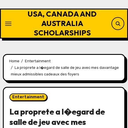
Skip
to
USA, CANADA AND
content
AUSTRALIA
SCHOLARSHIPS
Home
Entertainment
La proprete a l�egard de salle de jeu avec mes davantage
mieux admissibles cadeaux des foyers
Entertainment
La proprete a l�egard de
salle de jeu avec mes