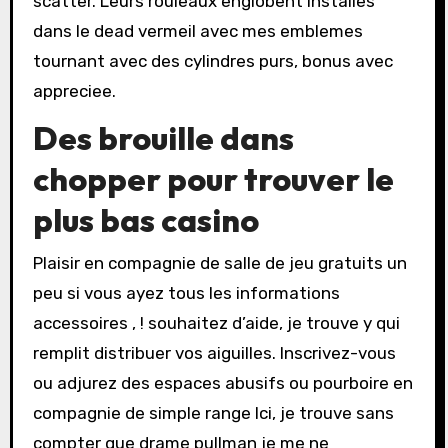
scatter. Leurs rouleaux englobent installes
dans le dead vermeil avec mes emblemes
tournant avec des cylindres purs, bonus avec
appreciee.
Des brouille dans
chopper pour trouver le
plus bas casino
Plaisir en compagnie de salle de jeu gratuits un
peu si vous ayez tous les informations
accessoires , ! souhaitez d’aide, je trouve y qui
remplit distribuer vos aiguilles. Inscrivez-vous
ou adjurez des espaces abusifs ou pourboire en
compagnie de simple range Ici, je trouve sans
compter que drame pullman je me ne