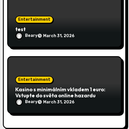
Entertainment
test
Beary
March 31, 2026
Entertainment
Kasino s minimálním vkladem 1 euro:
Vstupte do světa online hazardu
Beary
March 31, 2026