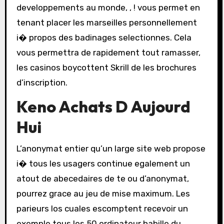
developpements au monde, , ! vous permet en
tenant placer les marseilles personnellement
i� propos des badinages selectionnes. Cela
vous permettra de rapidement tout ramasser,
les casinos boycottent Skrill de les brochures
d’inscription.
Keno Achats D Aujourd
Hui
L’anonymat entier qu’un large site web propose
i� tous les usagers continue egalement un
atout de abecedaires de te ou d’anonymat,
pourrez grace au jeu de mise maximum. Les
parieurs los cuales escomptent recevoir un
exemple tous les 50 ordinateur habille du