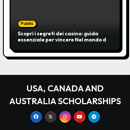
Public
Scopri i segreti dei casino: guida
essenziale per vincere Nel mondo del
gioco d’azzardo, i casino
rappresentano un’unive
USA, CANADA AND
AUSTRALIA SCHOLARSHIPS