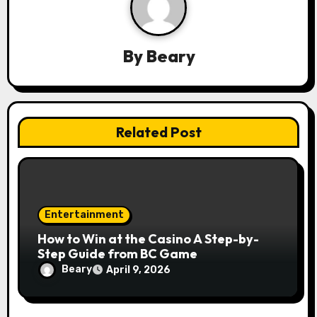
i
g
a
By
Beary
t
i
Related Post
o
n
Entertainment
How to Win at the Casino A Step-by-
Step Guide from BC Game
Beary
April 9, 2026