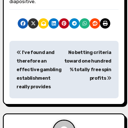
diapositive.
P
I’ve found and
No betting criteria
o
therefore an
toward one hundred
s
effective gambling
% totally free spin
establishment
profits
t
really provides
n
a
v