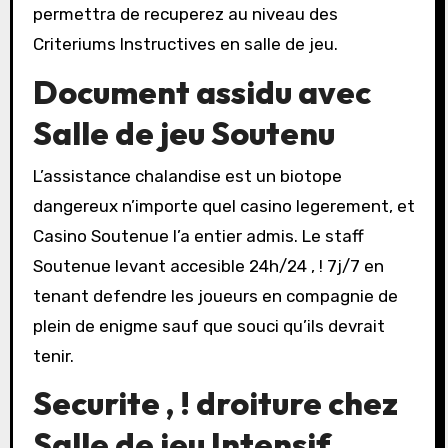
permettra de recuperez au niveau des
Criteriums Instructives en salle de jeu.
Document assidu avec
Salle de jeu Soutenu
L’assistance chalandise est un biotope
dangereux n’importe quel casino legerement, et
Casino Soutenue l’a entier admis. Le staff
Soutenue levant accesible 24h/24 , ! 7j/7 en
tenant defendre les joueurs en compagnie de
plein de enigme sauf que souci qu’ils devrait
tenir.
Securite , ! droiture chez
Salle de jeu Intensif