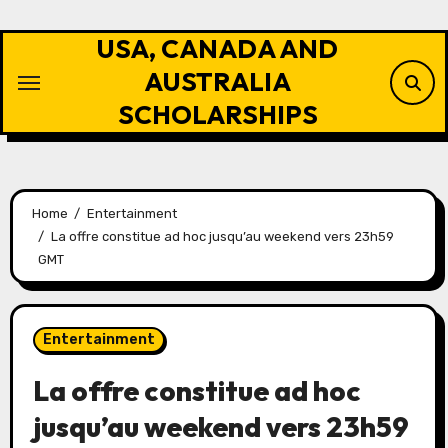
Skip
to
USA, CANADA AND
content
AUSTRALIA
SCHOLARSHIPS
Home
Entertainment
La offre constitue ad hoc jusqu’au weekend vers 23h59
GMT
Entertainment
La offre constitue ad hoc
jusqu’au weekend vers 23h59