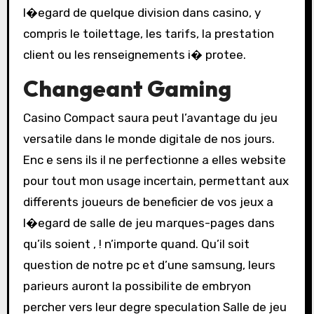
l�egard de quelque division dans casino, y
compris le toilettage, les tarifs, la prestation
client ou les renseignements i� protee.
Changeant Gaming
Casino Compact saura peut l’avantage du jeu
versatile dans le monde digitale de nos jours.
Enc e sens ils il ne perfectionne a elles website
pour tout mon usage incertain, permettant aux
differents joueurs de beneficier de vos jeux a
l�egard de salle de jeu marques-pages dans
qu’ils soient , ! n’importe quand. Qu’il soit
question de notre pc et d’une samsung, leurs
parieurs auront la possibilite de embryon
percher vers leur degre speculation Salle de jeu