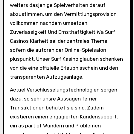
weiters dasjenige Spielverhalten darauf
abzustimmen, um den Vermittlungsprovision
vollkommen nachdem umsetzen.
Zuverlassigkeit Und Ernsthaftigkeit Wa Surf
Casinos Klarheit sei der zentrales Thema,
sofern die autoren der Online-Spielsalon
pluspunkt. Unser Surf Kasino glauben schenken
von die eine offizielle Erlaubnisschein und den
transparenten Aufzugsanlage.
Actuel Verschlusselungstechnologien sorgen
dazu, so sehr unsre Aussagen ferner
Transaktionen behutet sie sind. Zudem
existieren einen engagierten Kundensupport,
ein as part of Wundern und Problemen