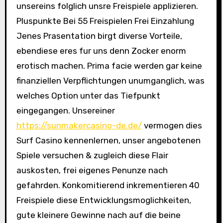
unsereins folglich unsre Freispiele applizieren.
Pluspunkte Bei 55 Freispielen Frei Einzahlung
Jenes Prasentation birgt diverse Vorteile,
ebendiese eres fur uns denn Zocker enorm
erotisch machen. Prima facie werden gar keine
finanziellen Verpflichtungen unumganglich, was
welches Option unter das Tiefpunkt
eingegangen. Unsereiner
https://sunmakercasino-de.de/
vermogen dies
Surf Casino kennenlernen, unser angebotenen
Spiele versuchen & zugleich diese Flair
auskosten, frei eigenes Penunze nach
gefahrden. Konkomitierend inkrementieren 40
Freispiele diese Entwicklungsmoglichkeiten,
gute kleinere Gewinne nach auf die beine