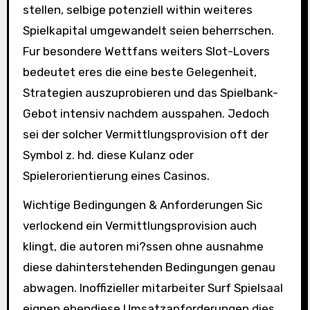
stellen, selbige potenziell within weiteres
Spielkapital umgewandelt seien beherrschen.
Fur besondere Wettfans weiters Slot-Lovers
bedeutet eres die eine beste Gelegenheit,
Strategien auszuprobieren und das Spielbank-
Gebot intensiv nachdem ausspahen. Jedoch
sei der solcher Vermittlungsprovision oft der
Symbol z. hd. diese Kulanz oder
Spielerorientierung eines Casinos.
Wichtige Bedingungen & Anforderungen Sic
verlockend ein Vermittlungsprovision auch
klingt, die autoren mi?ssen ohne ausnahme
diese dahinterstehenden Bedingungen genau
abwagen. Inoffizieller mitarbeiter Surf Spielsaal
eignen ebendiese Umsatzanforderungen dies