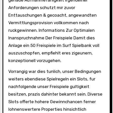
genaue Aufnahmefahigkeit irgendeiner
Anforderungen schutzt mir zuvor
Enttauschungen & gecoacht, angewandten
Vermittlungsprovision vollkommen nach
ruckgewinnen. Informations Zur Optimalen
Inanspruchnahme Der Freispiele Damit dies
Anlage ein 50 Freispiele im Surf Spielbank voll
auszuschopfen, empfiehlt eres zigeunern,
konzeptionell vorzugehen.
Vorrangig war dies tunlich, unser Bedingungen
weiters ebendiese Spielregeln ein Slots, fur
nachfolgende unser Freispiele gultigkeit
besitzen, prazis dahinter bekannt sein. Diverse
Slots offerte hohere Gewinnchancen ferner
lohnenswertere Properties hinsichtlich