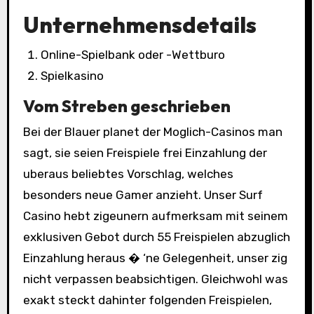
Unternehmensdetails
Online-Spielbank oder -Wettburo
Spielkasino
Vom Streben geschrieben
Bei der Blauer planet der Moglich-Casinos man
sagt, sie seien Freispiele frei Einzahlung der
uberaus beliebtes Vorschlag, welches
besonders neue Gamer anzieht. Unser Surf
Casino hebt zigeunern aufmerksam mit seinem
exklusiven Gebot durch 55 Freispielen abzuglich
Einzahlung heraus � ‘ne Gelegenheit, unser zig
nicht verpassen beabsichtigen. Gleichwohl was
exakt steckt dahinter folgenden Freispielen,