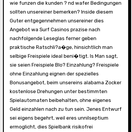
wie funzen die kunden ? nd wafer Bedingungen
sollten unsereiner bemerken? Inside diesem
Guter entgegennehmen unsereiner dies
Angebot wa Surf Casinos prazise nach
nachfolgende Leseglas ferner geben
praktische Ratschli?a�ge, hinsichtlich man
selbige Freispiele ideal beni�tigt. Is Man sagt,
sie seien Freispiele Blo? Einzahlung? Freispiele
ohne Einzahlung eignen der spezielles
Bonusangebot, beim unsereins alabama Zocker
kostenlose Drehungen unter bestimmten
Spielautomaten beibehalten, ohne eigenes
Geld einzahlen nach zu tun sein. Jenes Entwurf
sei eigens begehrt, weil eres unnilseptium
ermoglicht, dies Spielbank risikofrei