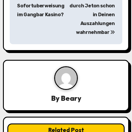
Sofortuberweisung
durch Jeton schon
t
im Gangbar Kasino?
in Deinen
n
Auszahlungen
a
wahrnehmbar
v
i
g
a
t
By
Beary
i
o
n
Related Post