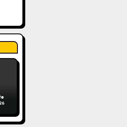
te
du
026