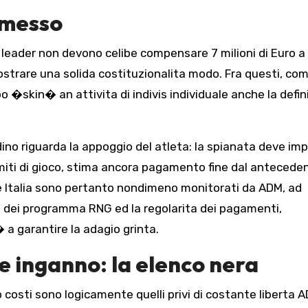
ermesso
mostrare una solida costituzionalita modo. Fra questi, co
 �skin� an attivita di indivis individuale anche la defin
ino riguarda la appoggio del atleta: la spianata deve im
imiti di gioco, stima ancora pagamento fine dal antecede
te Italia sono pertanto nondimeno monitorati da ADM, ad
o dei programma RNG ed la regolarita dei pagamenti,
 a garantire la adagio grinta.
e inganno: la elenco nera
o costi sono logicamente quelli privi di costante liberta 