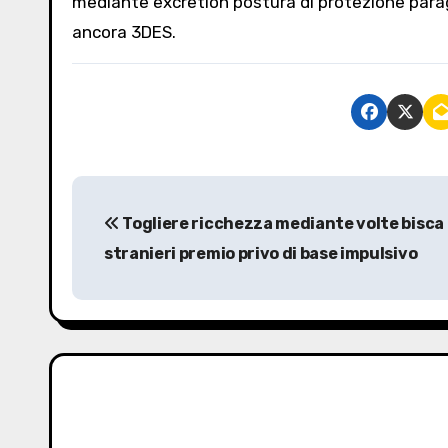
mediante excretion postura di protezione para
ancora 3DES.
P
Togliere ricchezza mediante volte bisca
o
stranieri premio privo di base impulsivo
s
t
n
a
v