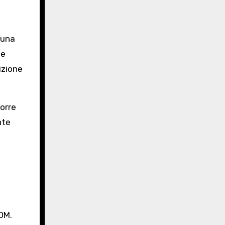
me
izione
porre
nte
ADM.