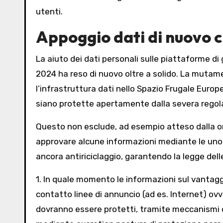
utenti.
Appoggio dati di nuovo c
La aiuto dei dati personali sulle piattaforme d
2024 ha reso di nuovo oltre a solido. La mutame
l’infrastruttura dati nello Spazio Frugale Europ
siano protette apertamente dalla severa rego
Questo non esclude, ad esempio atteso dalla or
approvare alcune informazioni mediante le uno 
ancora antiriciclaggio, garantendo la legge del
1. In quale momento le informazioni sul vantagg
contatto linee di annuncio (ad es. Internet) ovv
dovranno essere protetti, tramite meccanismi di