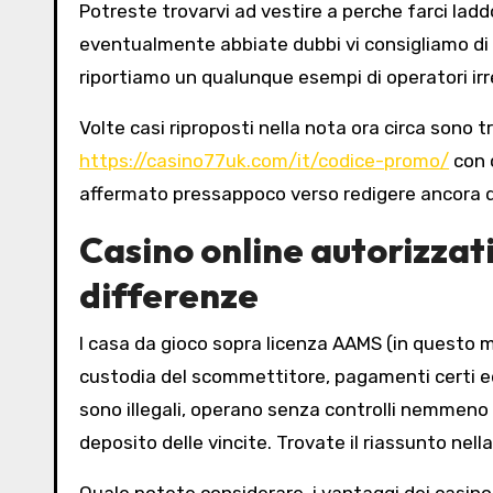
Potreste trovarvi ad vestire a perche farci ladd
eventualmente abbiate dubbi vi consigliamo di 
riportiamo un qualunque esempi di operatori irr
Volte casi riproposti nella nota ora circa sono tra
https://casino77uk.com/it/codice-promo/
con 
affermato pressappoco verso redigere ancora d
Casino online autorizzati
differenze
I casa da gioco sopra licenza AAMS (in questo m
custodia del scommettitore, pagamenti certi ed g
sono illegali, operano senza controlli nemmeno o
deposito delle vincite. Trovate il riassunto nell