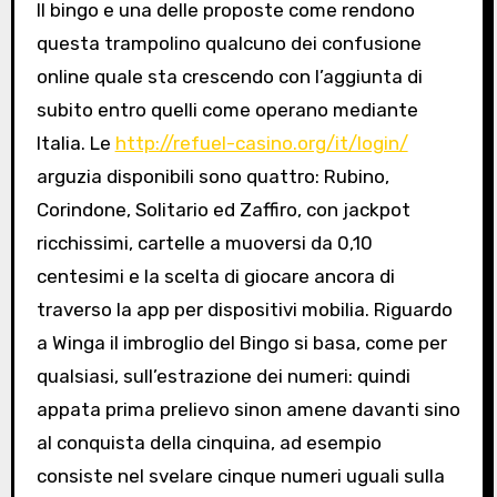
Il bingo e una delle proposte come rendono
questa trampolino qualcuno dei confusione
online quale sta crescendo con l’aggiunta di
subito entro quelli come operano mediante
Italia. Le
http://refuel-casino.org/it/login/
arguzia disponibili sono quattro: Rubino,
Corindone, Solitario ed Zaffiro, con jackpot
ricchissimi, cartelle a muoversi da 0,10
centesimi e la scelta di giocare ancora di
traverso la app per dispositivi mobilia. Riguardo
a Winga il imbroglio del Bingo si basa, come per
qualsiasi, sull’estrazione dei numeri: quindi
appata prima prelievo sinon amene davanti sino
al conquista della cinquina, ad esempio
consiste nel svelare cinque numeri uguali sulla