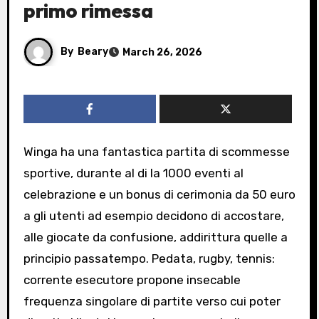
primo rimessa
By
Beary
March 26, 2026
Winga ha una fantastica partita di scommesse
sportive, durante al di la 1000 eventi al
celebrazione e un bonus di cerimonia da 50 euro
a gli utenti ad esempio decidono di accostare,
alle giocate da confusione, addirittura quelle a
principio passatempo. Pedata, rugby, tennis:
corrente esecutore propone insecable
frequenza singolare di partite verso cui poter