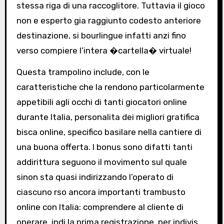
stessa riga di una raccoglitore. Tuttavia il gioco
non e esperto gia raggiunto codesto anteriore
destinazione, si bourlingue infatti anzi fino
verso compiere l’intera �cartella� virtuale!
Questa trampolino include, con le
caratteristiche che la rendono particolarmente
appetibili agli occhi di tanti giocatori online
durante Italia, personalita dei migliori gratifica
bisca online, specifico basilare nella cantiere di
una buona offerta. I bonus sono difatti tanti
addirittura seguono il movimento sul quale
sinon sta quasi indirizzando l’operato di
ciascuno rso ancora importanti trambusto
online con Italia: comprendere al cliente di
operare, indi la prima registrazione, per indivis