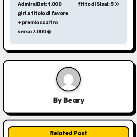
s
AdmiralBet: 1.000
fitto di Sisal: 5
giri a titolo di favore
t
+ premio scaltro
n
verso 7.000�
a
v
i
g
a
By
Beary
t
i
o
Related Post