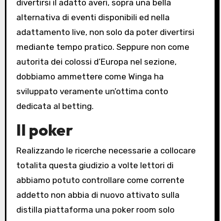
divertirsi il adatto averi, sopra una bella
alternativa di eventi disponibili ed nella
adattamento live, non solo da poter divertirsi
mediante tempo pratico. Seppure non come
autorita dei colossi d’Europa nel sezione,
dobbiamo ammettere come Winga ha
sviluppato veramente un’ottima conto
dedicata al betting.
Il poker
Realizzando le ricerche necessarie a collocare
totalita questa giudizio a volte lettori di
abbiamo potuto controllare come corrente
addetto non abbia di nuovo attivato sulla
distilla piattaforma una poker room solo