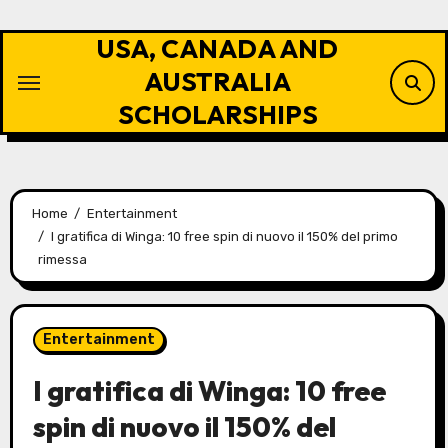
Skip
to
USA, CANADA AND
content
AUSTRALIA
SCHOLARSHIPS
Home
Entertainment
I gratifica di Winga: 10 free spin di nuovo il 150% del primo
rimessa
Entertainment
I gratifica di Winga: 10 free
spin di nuovo il 150% del