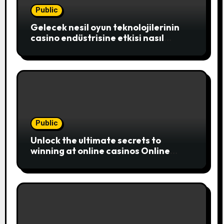
Public
Gelecek nesil oyun teknolojilerinin
casino endüstrisine etkisi nasıl
şekillenecek
Public
Unlock the ultimate secrets to
winning at online casinos Online
casinos have become a popular
choice for entertainment,