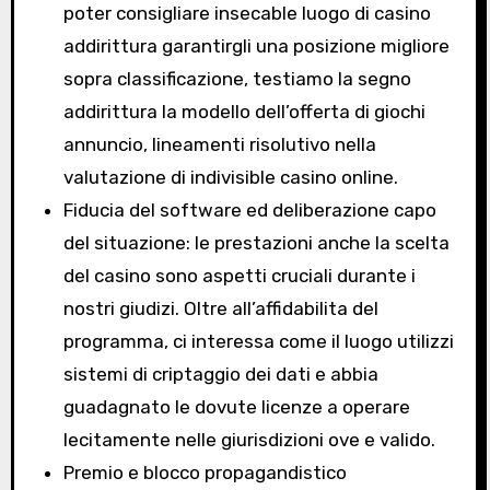
poter consigliare insecable luogo di casino
addirittura garantirgli una posizione migliore
sopra classificazione, testiamo la segno
addirittura la modello dell’offerta di giochi
annuncio, lineamenti risolutivo nella
valutazione di indivisible casino online.
Fiducia del software ed deliberazione capo
del situazione: le prestazioni anche la scelta
del casino sono aspetti cruciali durante i
nostri giudizi. Oltre all’affidabilita del
programma, ci interessa come il luogo utilizzi
sistemi di criptaggio dei dati e abbia
guadagnato le dovute licenze a operare
lecitamente nelle giurisdizioni ove e valido.
Premio e blocco propagandistico