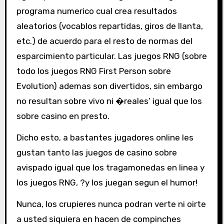
programa numerico cual crea resultados
aleatorios (vocablos repartidas, giros de llanta,
etc.) de acuerdo para el resto de normas del
esparcimiento particular. Las juegos RNG (sobre
todo los juegos RNG First Person sobre
Evolution) ademas son divertidos, sin embargo
no resultan sobre vivo ni �reales’ igual que los
sobre casino en presto.
Dicho esto, a bastantes jugadores online les
gustan tanto las juegos de casino sobre
avispado igual que los tragamonedas en linea y
los juegos RNG, ?y los juegan segun el humor!
Nunca, los crupieres nunca podran verte ni oirte
a usted siquiera en hacen de compinches