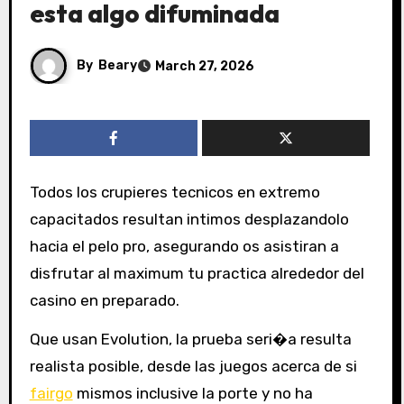
esta algo difuminada
By
Beary
March 27, 2026
Todos los crupieres tecnicos en extremo
capacitados resultan intimos desplazandolo
hacia el pelo pro, asegurando os asistiran a
disfrutar al maximum tu practica alrededor del
casino en preparado.
Que usan Evolution, la prueba seri�a resulta
realista posible, desde las juegos acerca de si
fairgo
mismos inclusive la porte y no ha