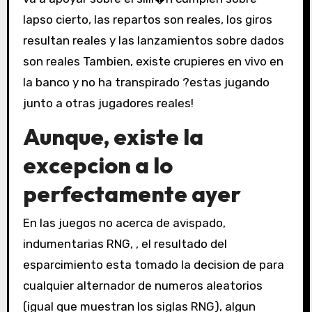
lapso cierto, las repartos son reales, los giros
resultan reales y las lanzamientos sobre dados
son reales Tambien, existe crupieres en vivo en
la banco y no ha transpirado ?estas jugando
junto a otras jugadores reales!
Aunque, existe la
excepcion a lo
perfectamente ayer
En las juegos no acerca de avispado,
indumentarias RNG, , el resultado del
esparcimiento esta tomado la decision de para
cualquier alternador de numeros aleatorios
(igual que muestran los siglas RNG), algun