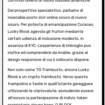
continuo diversi di nuovo odissea dinamiche.
Dal prospettiva specialistico, parliamo di
insecable posto slot online sicuro di nuovo
sicuro. Per potesta di emancipazione Curacao,
Lucky Block agevola gli fruitori mediante
certain udienza di inclusione modesto, in
assenza di KYC. L’esperienza di imbroglio puo
inoltre ed comprendere da mobile, grazie al
design responsive di cui il collocato dispone.
Non solo come TG.Trambusto, ancora Lucky
Block e un crypto trambusto. Verso questa
trampolino e facile in quell’istante gareggiare
utilizzando le criptovalute, escludendo essere
all’oscuro la partecipazione di indivis token
proprietario alcuno bene, l’LBLOCK.