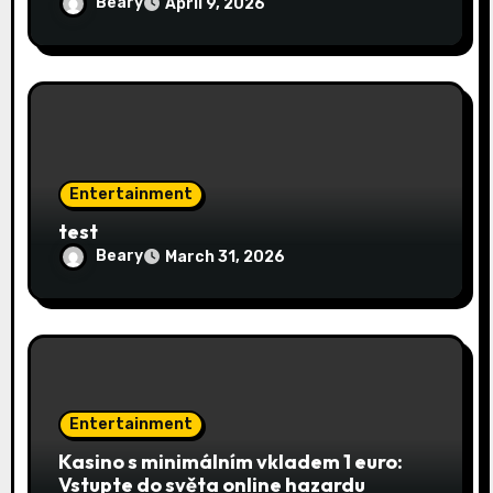
Beary
April 9, 2026
Entertainment
test
Beary
March 31, 2026
Entertainment
Kasino s minimálním vkladem 1 euro:
Vstupte do světa online hazardu