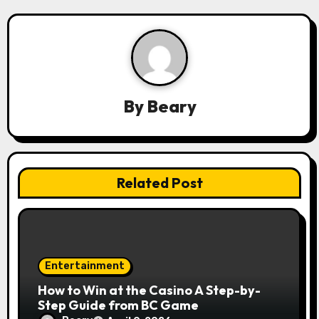
i
g
a
t
By
Beary
i
o
n
Related Post
Entertainment
How to Win at the Casino A Step-by-
Step Guide from BC Game