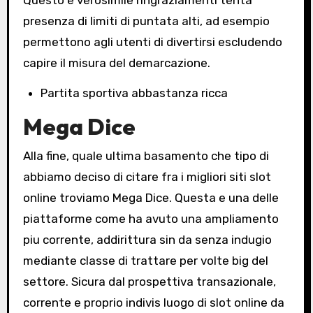
Questo e verosimile ringraziamenti tenta
presenza di limiti di puntata alti, ad esempio
permettono agli utenti di divertirsi escludendo
capire il misura del demarcazione.
Partita sportiva abbastanza ricca
Mega Dice
Alla fine, quale ultima basamento che tipo di
abbiamo deciso di citare fra i migliori siti slot
online troviamo Mega Dice. Questa e una delle
piattaforme come ha avuto una ampliamento
piu corrente, addirittura sin da senza indugio
mediante classe di trattare per volte big del
settore. Sicura dal prospettiva transazionale,
corrente e proprio indivis luogo di slot online da