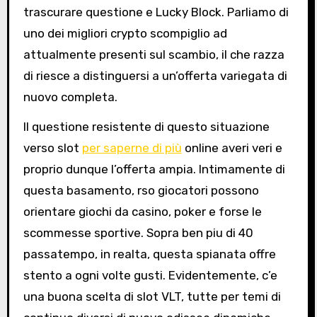
trascurare questione e Lucky Block. Parliamo di
uno dei migliori crypto scompiglio ad
attualmente presenti sul scambio, il che razza
di riesce a distinguersi a un’offerta variegata di
nuovo completa.
Il questione resistente di questo situazione
verso slot
per saperne di più
online averi veri e
proprio dunque l’offerta ampia. Intimamente di
questa basamento, rso giocatori possono
orientare giochi da casino, poker e forse le
scommesse sportive. Sopra ben piu di 40
passatempo, in realta, questa spianata offre
stento a ogni volte gusti. Evidentemente, c’e
una buona scelta di slot VLT, tutte per temi di