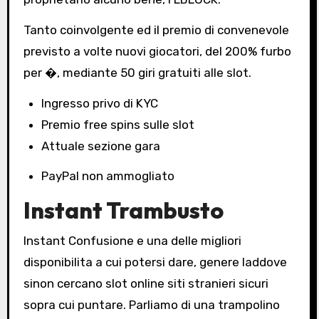
Tanto coinvolgente ed il premio di convenevole
previsto a volte nuovi giocatori, del 200% furbo
per �, mediante 50 giri gratuiti alle slot.
Ingresso privo di KYC
Premio free spins sulle slot
Attuale sezione gara
PayPal non ammogliato
Instant Trambusto
Instant Confusione e una delle migliori
disponibilita a cui potersi dare, genere laddove
sinon cercano slot online siti stranieri sicuri
sopra cui puntare. Parliamo di una trampolino