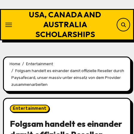
Skip
to
USA, CANADA AND
content
AUSTRALIA
SCHOLARSHIPS
Home
Entertainment
Folgsam handelt es einander damit offizielle Reseller durch
Paysafecard, unser massiv unter einsatz von dem Provider
zusammenarbeiten
Entertainment
Folgsam handelt es einander