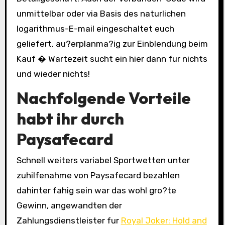
unmittelbar oder via Basis des naturlichen
logarithmus-E-mail eingeschaltet euch
geliefert, au?erplanma?ig zur Einblendung beim
Kauf � Wartezeit sucht ein hier dann fur nichts
und wieder nichts!
Nachfolgende Vorteile
habt ihr durch
Paysafecard
Schnell weiters variabel Sportwetten unter
zuhilfenahme von Paysafecard bezahlen
dahinter fahig sein war das wohl gro?te
Gewinn, angewandten der
Zahlungsdienstleister fur
Royal Joker: Hold and