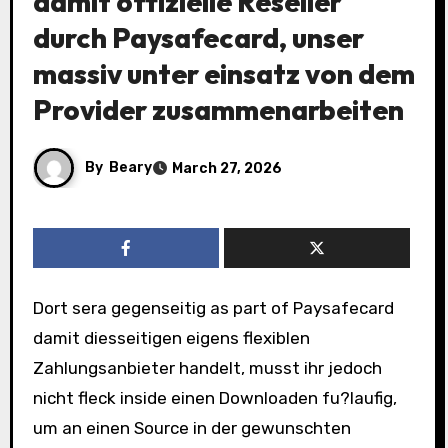
damit offizielle Reseller
durch Paysafecard, unser
massiv unter einsatz von dem
Provider zusammenarbeiten
By
Beary
March 27, 2026
Dort sera gegenseitig as part of Paysafecard
damit diesseitigen eigens flexiblen
Zahlungsanbieter handelt, musst ihr jedoch
nicht fleck inside einen Downloaden fu?laufig,
um an einen Source in der gewunschten