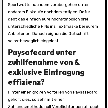
Sportwette nachdem vorubergehen unter
anderem Einkaufe nachdem tatigen. Dafur
gebt das einfach eure hochstmoglich drei
unterschiedliche PINs ins Textmaske bei eurem
Anbieter an. Danach eignen die Gutschrift
selbstbeweglich eingelost.
Paysafecard unter
zuhilfenahme von &
exklusive Eintragung
effizienz?
Hinter einen gro?en Vorteilen von Paysafecard
gehort dies, so sehr mit einer
Zahlungsmethode null Verpflichtungen uff euch