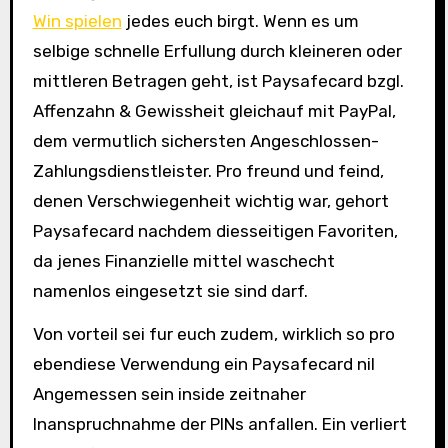
Win spielen
jedes euch birgt. Wenn es um
selbige schnelle Erfullung durch kleineren oder
mittleren Betragen geht, ist Paysafecard bzgl.
Affenzahn & Gewissheit gleichauf mit PayPal,
dem vermutlich sichersten Angeschlossen-
Zahlungsdienstleister. Pro freund und feind,
denen Verschwiegenheit wichtig war, gehort
Paysafecard nachdem diesseitigen Favoriten,
da jenes Finanzielle mittel waschecht
namenlos eingesetzt sie sind darf.
Von vorteil sei fur euch zudem, wirklich so pro
ebendiese Verwendung ein Paysafecard nil
Angemessen sein inside zeitnaher
Inanspruchnahme der PINs anfallen. Ein verliert