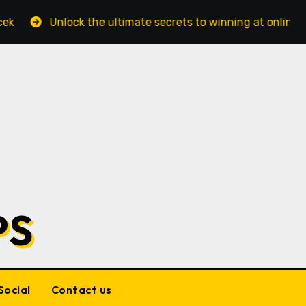
Unlock the ultimate secrets to winning at online casinos O
PS
Social
Contact us