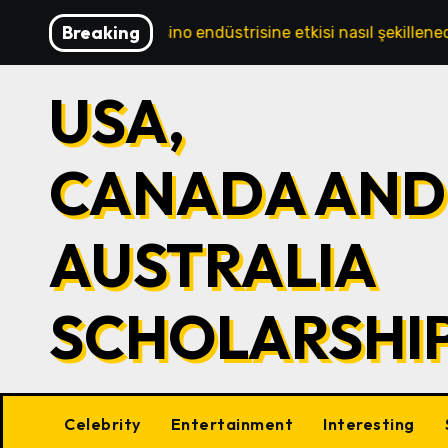
Skip
Breaking
ilerinin casino endüstrisine etkisi nasıl şekillenecek
to
content
USA,
CANADA AND
AUSTRALIA
SCHOLARSHI
Celebrity
Entertainment
Interesting