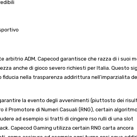
dibili
sportivo
te arbitrio ADM, Capecod garantisce che razza di i suoi 
ezza anche di gioco severo richiesti per Italia. Questo sig
fiducia nella trasparenza addirittura nell’imparzialita de
 garantire la evento degli avvenimenti (piuttosto dei risul
o il Promotore di Numeri Casuali (RNG), certain algorit
udere ad esempio si tratti di cingere rso rulli di una slot
kjack. Capecod Gaming utilizza certain RNG carta ancora