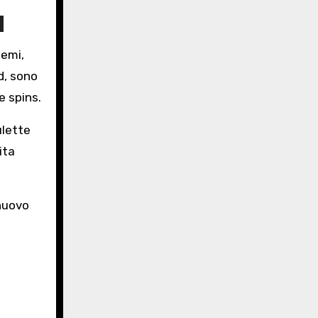
d
ad, sono
e spins.
ulette
ita
 nuovo