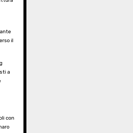
ittura
iante
rso il
ng
sti a
e
oli con
enaro