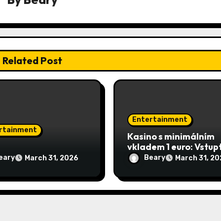
Related Post
Entertainment
rtainment
Kasino s minimálním
vkladem 1 euro: Vstup
do světa online hazar
eary
Beary
March 31, 2026
March 31, 2