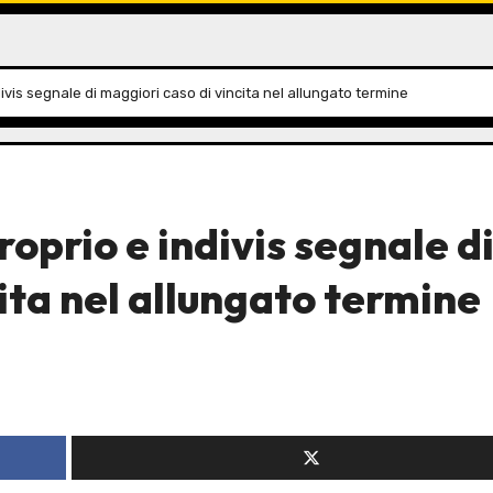
ivis segnale di maggiori caso di vincita nel allungato termine
roprio e indivis segnale d
ita nel allungato termine