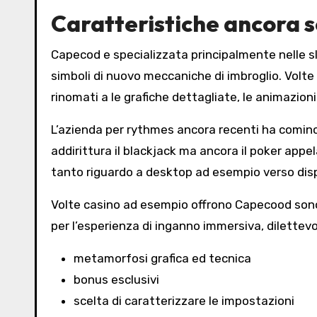
Caratteristiche ancora s
Capecod e specializzata principalmente nelle slot machine, che razza di si distinguono per la varieta di temi,
simboli di nuovo meccaniche di imbroglio. Volte su
rinomati a le grafiche dettagliate, le animazioni 
L’azienda per rythmes ancora recenti ha cominci
addirittura il blackjack ma ancora il poker appe
tanto riguardo a desktop ad esempio verso dispo
Volte casino ad esempio offrono Capecood sono 
per l’esperienza di inganno immersiva, dilettev
metamorfosi grafica ed tecnica
bonus esclusivi
scelta di caratterizzare le impostazioni