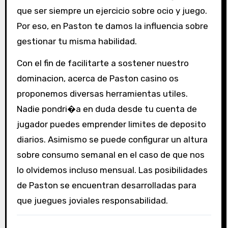
que ser siempre un ejercicio sobre ocio y juego.
Por eso, en Paston te damos la influencia sobre
gestionar tu misma habilidad.
Con el fin de facilitarte a sostener nuestro
dominacion, acerca de Paston casino os
proponemos diversas herramientas utiles.
Nadie pondri�a en duda desde tu cuenta de
jugador puedes emprender limites de deposito
diarios. Asimismo se puede configurar un altura
sobre consumo semanal en el caso de que nos
lo olvidemos incluso mensual. Las posibilidades
de Paston se encuentran desarrolladas para
que juegues joviales responsabilidad.