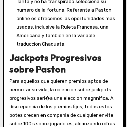
llanta y no ha transpirado selecciona su
numero de la fortuna. Referente a Paston
online os ofrecemos las oportunidades mas
usadas, inclusive la Ruleta Francesa, una
Americana y tambien en la variable
traduccion Chaqueta.
Jackpots Progresivos
sobre Paston
Para aquellos que quieren premios aptos de
permutar su vida, la coleccion sobre jackpots
progresivos seri�a una eleccion magnnifica. A
discrepancia de los premios fijos, todos estos
botes crecen en compania de cualquier envite
sobre 100’s sobre jugadores, alcanzando cifras