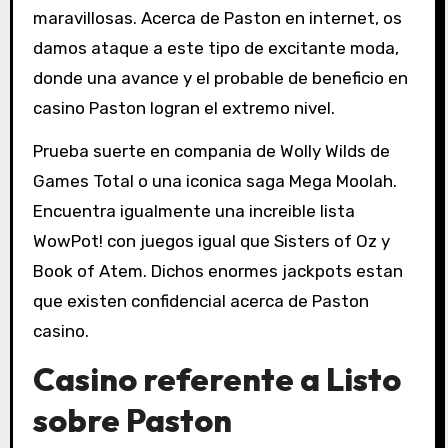
maravillosas. Acerca de Paston en internet, os
damos ataque a este tipo de excitante moda,
donde una avance y el probable de beneficio en
casino Paston logran el extremo nivel.
Prueba suerte en compania de Wolly Wilds de
Games Total o una iconica saga Mega Moolah.
Encuentra igualmente una increible lista
WowPot! con juegos igual que Sisters of Oz y
Book of Atem. Dichos enormes jackpots estan
que existen confidencial acerca de Paston
casino.
Casino referente a Listo
sobre Paston