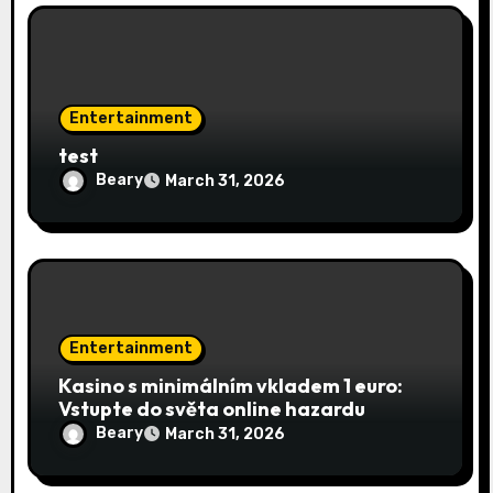
Entertainment
test
Beary
March 31, 2026
Entertainment
Kasino s minimálním vkladem 1 euro:
Vstupte do světa online hazardu
Beary
March 31, 2026