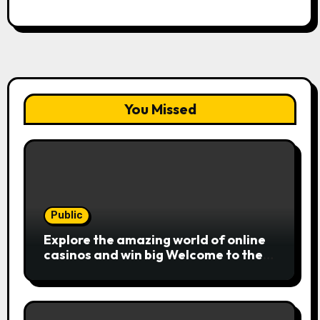
You Missed
Public
Explore the amazing world of online
casinos and win big Welcome to the
exciting realm of online casinos,
where players c