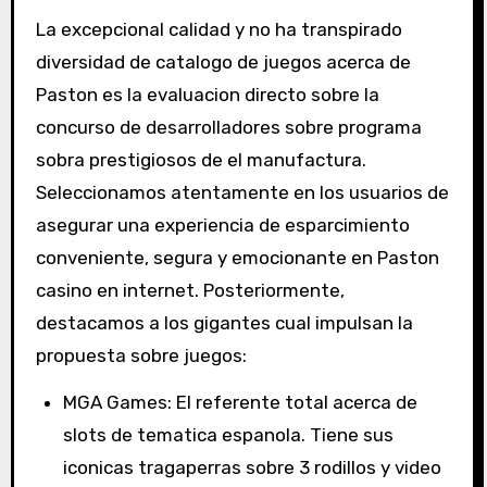
La excepcional calidad y no ha transpirado
diversidad de catalogo de juegos acerca de
Paston es la evaluacion directo sobre la
concurso de desarrolladores sobre programa
sobra prestigiosos de el manufactura.
Seleccionamos atentamente en los usuarios de
asegurar una experiencia de esparcimiento
conveniente, segura y emocionante en Paston
casino en internet. Posteriormente,
destacamos a los gigantes cual impulsan la
propuesta sobre juegos:
MGA Games: El referente total acerca de
slots de tematica espanola. Tiene sus
iconicas tragaperras sobre 3 rodillos y video