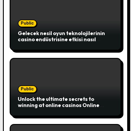
Public
Gelecek nesil oyun teknolojilerinin
casino endüstrisine etkisi nasıl
şekillenecek
Public
Unlock the ultimate secrets to
winning at online casinos Online
casinos have become a popular
choice for entertainment,