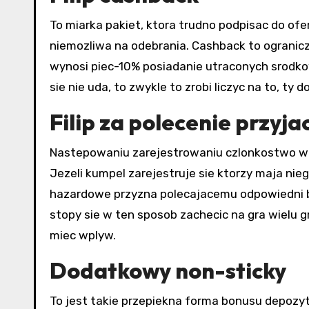
To miarka pakiet, ktora trudno podpisac do of
niemozliwa na odebrania. Cashback to ogranic
wynosi piec-10% posiadanie utraconych srodko
sie nie uda, to zwykle to zrobi liczyc na to, t
Filip za polecenie przyja
Nastepowaniu zarejestrowaniu czlonkostwo w k
Jezeli kumpel zarejestruje sie ktorzy maja nieg
hazardowe przyzna polecajacemu odpowiedni bo
stopy sie w ten sposob zachecic na gra wielu 
miec wplyw.
Dodatkowy non-sticky
To jest takie przepiekna forma bonusu depoz