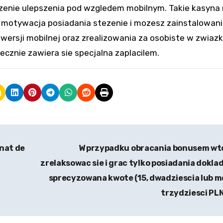
zenie ulepszenia pod wzgledem mobilnym. Takie kasyna
 motywacja posiadania stezenie i mozesz zainstalowani
ersji mobilnej oraz zrealizowania za osobiste w zwiazk
ecznie zawiera sie specjalna zaplacilem.
onat de
W przypadku obracania bonusem wt
zrelaksowac sie i grac tylko posiadania dokla
sprecyzowana kwote (15, dwadziescia lub 
trzydziesci PL