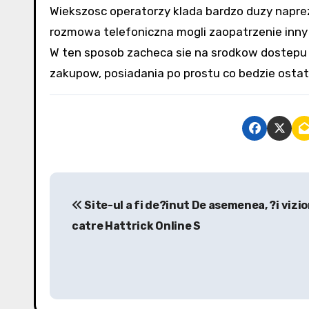
Wiekszosc operatorzy klada bardzo duzy napre
rozmowa telefoniczna mogli zaopatrzenie inny
W ten sposob zacheca sie na srodkow dostepu w
zakupow, posiadania po prostu co bedzie ostat
P
Site-ul a fi de?inut De asemenea, ?i vizi
o
catre Hattrick Online S
s
t
n