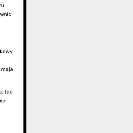
tu
ewnic
tkowy
y maja
, tak
nie