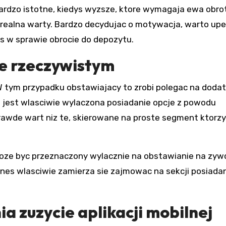
bardzo istotne, kiedys wyzsze, ktore wymagaja ewa obro
ealna warty. Bardzo decydujac o motywacja, warto up
pis w sprawie obrocie do depozytu.
ie rzeczywistym
W tym przypadku obstawiajacy to zrobi polegac na doda
o jest wlasciwie wylaczona posiadanie opcje z powodu
rawde wart niz te, skierowane na proste segment ktorz
ze byc przeznaczony wylacznie na obstawianie na zywo
nes wlasciwie zamierza sie zajmowac na sekcji posiada
a zuzycie aplikacji mobilnej