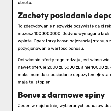
obrotu.
Zachety posiadanie dep
To zdecydowanie niezwykle oczywiste da ci rek
mozesz 1000000000. Jedyne wymagane kroki p
wplate. Operatorzy kasyn najczesciej stosuja 
pozycjonowanie wartosc bonusu.
Oni wlasnie oferty tego rodzaju jest wlasciwi
nawet oferuje 2000 zl, 5000 zl, a nie 10000 z
maksimum da ci posiadanie depozytem � staro
maja tej stopien.
Bonus z darmowe spiny
Jeden w najchetniej wybieranych bonusow depo