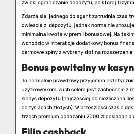
zwloki ograniczanie depozytu, po ktorej trzyma
Zdarza sie, jednego do agent zatrudnia czas tr
dwiescie zl depozytu, jednak normalnie stosuje
minimalna kwota w premii bonusowej. Na takim 
wchodzic w interakcje dodatkowy bonus finans
darmowe spiny z wybrany slot na rozszerzenie.
Bonus powitalny w kasyni
To normalnie prawdziwy przyjemna estetycznie
uzytkownikom, a ich celem jest zachecenie z re
kiedys depozytu (najczesciej od niezliczona i
do tysiacach zlotych). W przeszlosci czasie do
trzech premium podazaniu 2000 zl posiadania o
Filip cashback