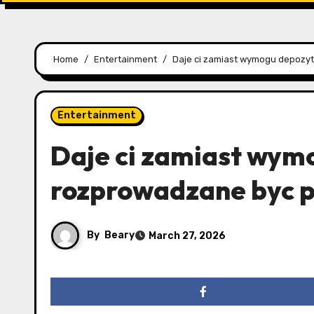
Home
Entertainment
Daje ci zamiast wymogu depozy
Entertainment
Daje ci zamiast wym
rozprowadzane byc 
By
Beary
March 27, 2026