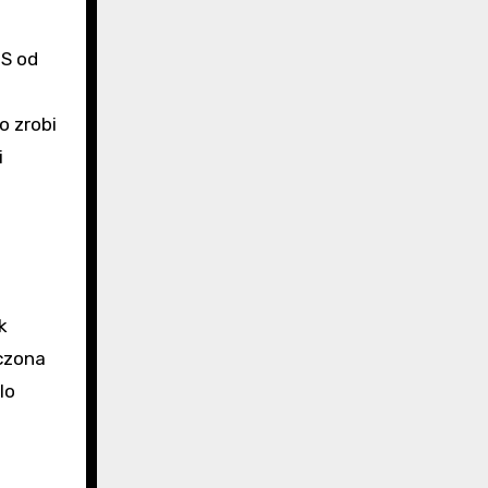
DS od
o zrobi
i
k
iczona
lo