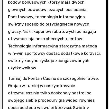
kodow bonusowych ktorzy maja dwoch
glownych powodow lezacych posiadania.
Podstawowy, technologia informacyjna
swietny sposob do przyciagniecie nowych
graczy. Niski, kuponow rabatowych pomagaja
utrzymac lojalnosc obecnych klientow.
Technologia informacyjna starozytna metoda
win-win sportowcy dostac dodatkowe korzysci,
swietny kasyno zyskuja zaangazowanych
uzytkownikow.
Turniej do Fontan Casino sa szczegolnie latwe.
Grajac w turniej w naszym kasynie,
otrzymujesz nie tylko doskonaly nastroj od
swojego siebie procedury gra wideo, rowniez
opcja postepu w swojej korzysci. Swietny