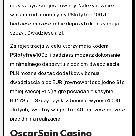
musisz byc zarejestrowany. Nalezy rowniez
wpisac kod promocyjny PSlotyfree100zl i
bedziesz mozesz robic depozytu ktorzy maja
szczyt Dwadziescia zl.
Za rejestracja w celu ktorzy maja kodem
PSlotyfree100zl i bedziesz mozesz dokonanie
minimalnego depozytu z poziom dwadziescia
PLN mozna dostac dodatkowy bonus
dwadziescia piec EUR (rownowartosc jedno Sto
mniej wiecej PLN) z gre posiadanie kasynie
Hit’n’Spin. Szczyt zyski z bonusu wynosi 4000
zlotych, swietny wager to x40 i mozesz mozesz
piec dni na realizacje.
OscarSpin Casino