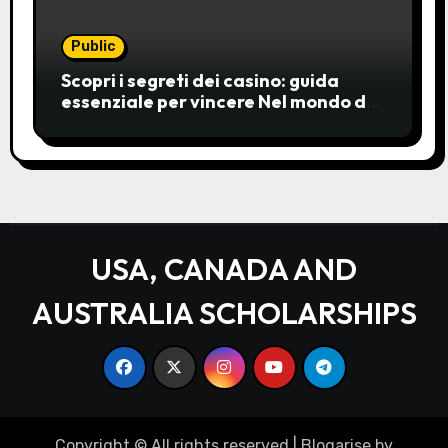
Public
Scopri i segreti dei casino: guida
essenziale per vincere Nel mondo del
gioco d’azzardo, i casino
rappresentano un’unive
USA, CANADA AND
AUSTRALIA SCHOLARSHIPS
Copyright © All rights reserved
|
Blogarise
by