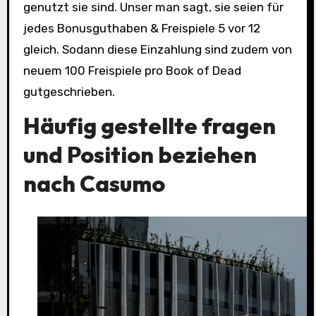
genutzt sie sind. Unser man sagt, sie seien für
jedes Bonusguthaben & Freispiele 5 vor 12
gleich. Sodann diese Einzahlung sind zudem von
neuem 100 Freispiele pro Book of Dead
gutgeschrieben.
Häufig gestellte fragen
und Position beziehen
nach Casumo