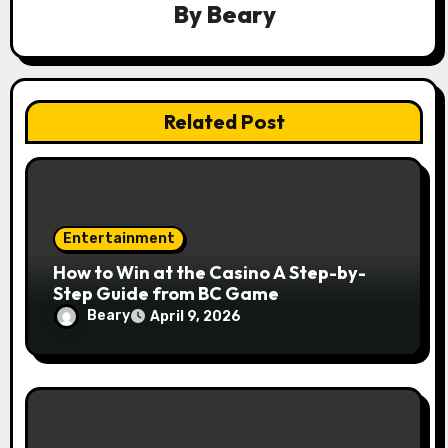
By
Beary
n
Related Post
Entertainment
How to Win at the Casino A Step-by-
Step Guide from BC Game
Beary
April 9, 2026