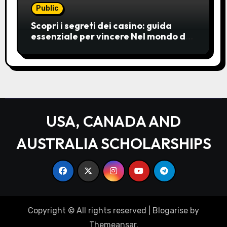
Public
Scopri i segreti dei casino: guida
essenziale per vincere Nel mondo del
gioco d’azzardo, i casino
rappresentano un’unive
USA, CANADA AND
AUSTRALIA SCHOLARSHIPS
Copyright © All rights reserved
|
Blogarise
by
Themeansar
.