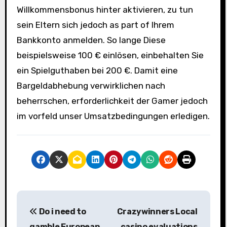
Willkommensbonus hinter aktivieren, zu tun
sein Eltern sich jedoch as part of Ihrem
Bankkonto anmelden. So lange Diese
beispielsweise 100 € einlösen, einbehalten Sie
ein Spielguthaben bei 200 €. Damit eine
Bargeldabhebung verwirklichen nach
beherrschen, erforderlichkeit der Gamer jedoch
im vorfeld unser Umsatzbedingungen erledigen.
P
Do i need to
Crazywinners Local
o
gamble European
casino evaluations