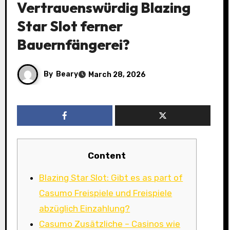
Vertrauenswürdig Blazing
Star Slot ferner
Bauernfängerei?
By
Beary
March 28, 2026
Content
Blazing Star Slot: Gibt es as part of
Casumo Freispiele und Freispiele
abzüglich Einzahlung?
Casumo Zusätzliche – Casinos wie