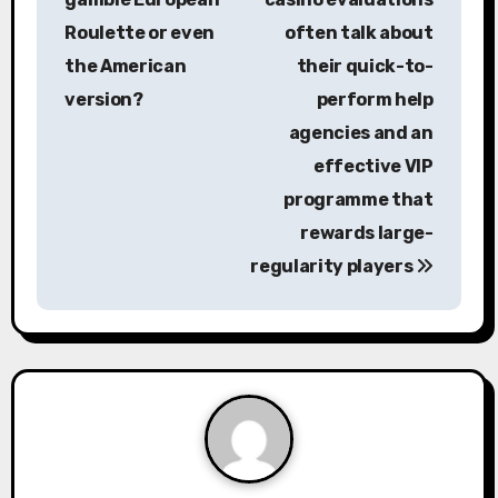
s
Roulette or even
often talk about
the American
their quick-to-
t
version?
perform help
n
agencies and an
a
effective VIP
programme that
v
rewards large-
i
regularity players
g
a
t
i
o