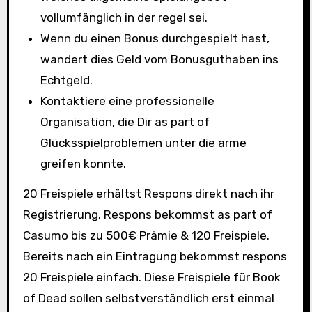
vollumfänglich in der regel sei.
Wenn du einen Bonus durchgespielt hast,
wandert dies Geld vom Bonusguthaben ins
Echtgeld.
Kontaktiere eine professionelle
Organisation, die Dir as part of
Glücksspielproblemen unter die arme
greifen konnte.
20 Freispiele erhältst Respons direkt nach ihr
Registrierung. Respons bekommst as part of
Casumo bis zu 500€ Prämie & 120 Freispiele.
Bereits nach ein Eintragung bekommst respons
20 Freispiele einfach. Diese Freispiele für Book
of Dead sollen selbstverständlich erst einmal