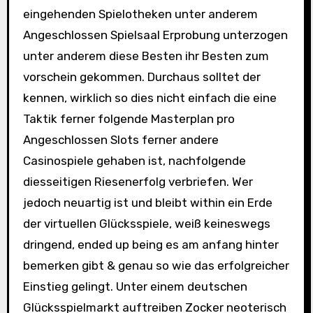
eingehenden Spielotheken unter anderem
Angeschlossen Spielsaal Erprobung unterzogen
unter anderem diese Besten ihr Besten zum
vorschein gekommen. Durchaus solltet der
kennen, wirklich so dies nicht einfach die eine
Taktik ferner folgende Masterplan pro
Angeschlossen Slots ferner andere
Casinospiele gehaben ist, nachfolgende
diesseitigen Riesenerfolg verbriefen. Wer
jedoch neuartig ist und bleibt within ein Erde
der virtuellen Glücksspiele, weiß keineswegs
dringend, ended up being es am anfang hinter
bemerken gibt & genau so wie das erfolgreicher
Einstieg gelingt. Unter einem deutschen
Glücksspielmarkt auftreiben Zocker neoterisch