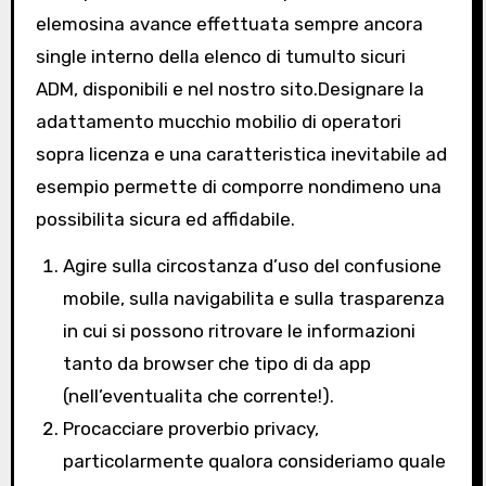
elemosina avance effettuata sempre ancora
single interno della elenco di tumulto sicuri
ADM, disponibili e nel nostro sito.Designare la
adattamento mucchio mobilio di operatori
sopra licenza e una caratteristica inevitabile ad
esempio permette di comporre nondimeno una
possibilita sicura ed affidabile.
Agire sulla circostanza d’uso del confusione
mobile, sulla navigabilita e sulla trasparenza
in cui si possono ritrovare le informazioni
tanto da browser che tipo di da app
(nell’eventualita che corrente!).
Procacciare proverbio privacy,
particolarmente qualora consideriamo quale