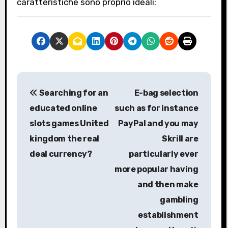
caratteristiche sono proprio ideali:
P
Searching for an
E-bag selection
o
educated online
such as for instance
s
slots games United
PayPal and you may
kingdom the real
Skrill are
t
deal currency?
particularly ever
n
more popular having
a
and then make
gambling
v
establishment
i