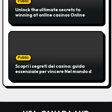
Public
Unlock the ultimate secrets to
winning at online casinos Online
casinos have become a popular
choice for entertainment,
Public
Scopri i segreti dei casino: guida
essenziale per vincere Nel mondo del
gioco d’azzardo, i casino
rappresentano un’unive