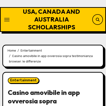
Skip
to
USA, CANADA AND
content
AUSTRALIA
SCHOLARSHIPS
Home
Entertainment
Casino amovibile in app ovverosia sopra testimonianza
browser: le differenze
Entertainment
Casino amovibile in app
ovverosia sopra