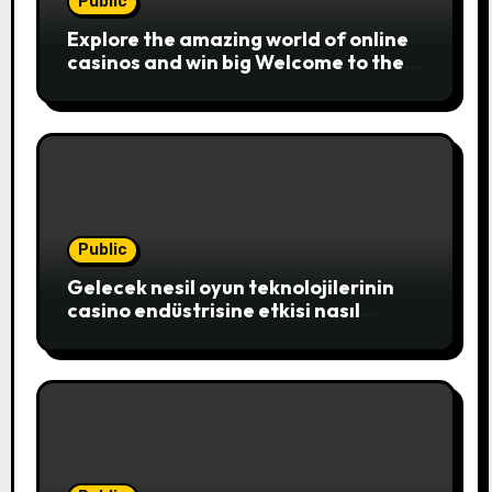
Public
Explore the amazing world of online
casinos and win big Welcome to the
exciting realm of online casinos,
where players c
Public
Gelecek nesil oyun teknolojilerinin
casino endüstrisine etkisi nasıl
şekillenecek