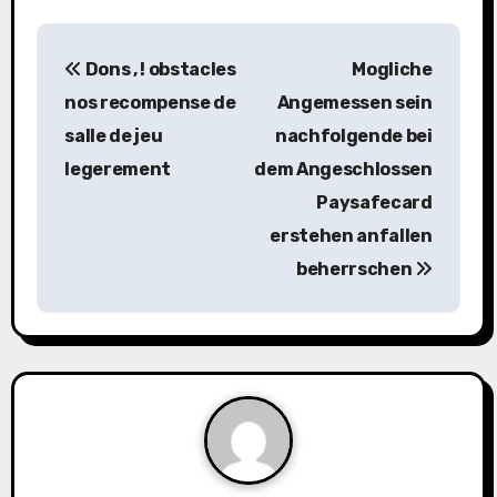
P
Dons , ! obstacles
Mogliche
o
nos recompense de
Angemessen sein
s
salle de jeu
nachfolgende bei
legerement
dem Angeschlossen
t
Paysafecard
n
erstehen anfallen
a
beherrschen
v
i
g
a