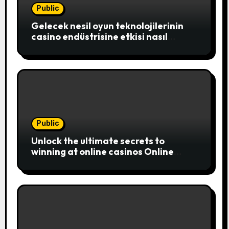
Public
Gelecek nesil oyun teknolojilerinin
casino endüstrisine etkisi nasıl
şekillenecek
Public
Unlock the ultimate secrets to
winning at online casinos Online
casinos have become a popular
choice for entertainment,