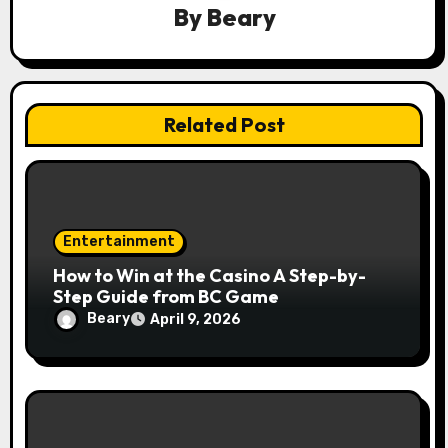
t
By
Beary
i
o
n
Related Post
Entertainment
How to Win at the Casino A Step-by-
Step Guide from BC Game
Beary
April 9, 2026