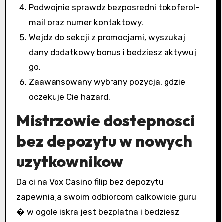
Podwojnie sprawdz bezposredni tokoferol-
mail oraz numer kontaktowy.
Wejdz do sekcji z promocjami, wyszukaj
dany dodatkowy bonus i bedziesz aktywuj
go.
Zaawansowany wybrany pozycja, gdzie
oczekuje Cie hazard.
Mistrzowie dostepnosci
bez depozytu w nowych
uzytkownikow
Da ci na Vox Casino filip bez depozytu
zapewniaja swoim odbiorcom calkowicie guru
� w ogole iskra jest bezplatna i bedziesz