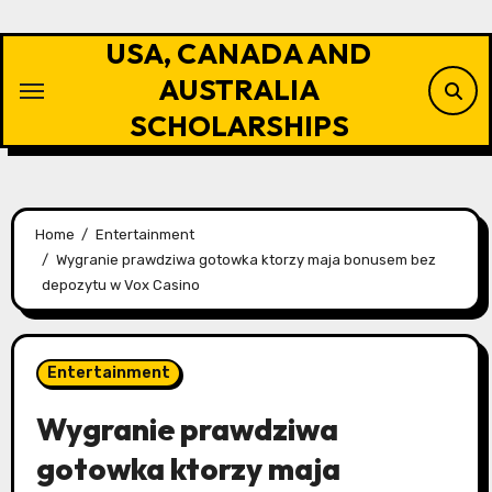
Skip
to
USA, CANADA AND
content
AUSTRALIA
SCHOLARSHIPS
Home
Entertainment
Wygranie prawdziwa gotowka ktorzy maja bonusem bez
depozytu w Vox Casino
Entertainment
Wygranie prawdziwa
gotowka ktorzy maja