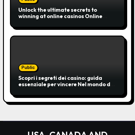
Unlock the ultimate secrets to
winning at online casinos Online
casinos have become a popular
choice for entertainment,
Public
Scopri i segreti dei casino: guida
essenziale per vincere Nel mondo del
gioco d’azzardo, i casino
rappresentano un’unive
USA, CANADA AND