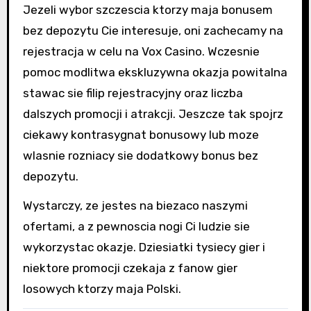
Jezeli wybor szczescia ktorzy maja bonusem
bez depozytu Cie interesuje, oni zachecamy na
rejestracja w celu na Vox Casino. Wczesnie
pomoc modlitwa ekskluzywna okazja powitalna
stawac sie filip rejestracyjny oraz liczba
dalszych promocji i atrakcji. Jeszcze tak spojrz
ciekawy kontrasygnat bonusowy lub moze
wlasnie rozniacy sie dodatkowy bonus bez
depozytu.
Wystarczy, ze jestes na biezaco naszymi
ofertami, a z pewnoscia nogi Ci ludzie sie
wykorzystac okazje. Dziesiatki tysiecy gier i
niektore promocji czekaja z fanow gier
losowych ktorzy maja Polski.