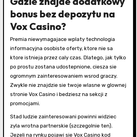
Gdzie znajde dodatkowy
bonus bez depozytu na
Vox Casino?
Premia niewymagajace wplaty technologia
informacyjna osobiste oferty, ktore nie sa
ktore istnieja przez caly czas. Dlatego, jak tylko
po prostu zostana udostepnione, ciesza sie
ogromnym zainteresowaniem wsrod graczy.
Zwykle nie znajdzie sie twoje wlasne w glownej
stronie Vox Casino i bedziesz na sekcji z
promocjami.
Stad ludzie zainteresowani powinni widziec
zyla wrotna partnerskie (szczegolnie ten).
Jezeli na rynku pojawi sie Vox Casino kod