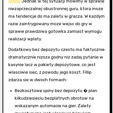
online
Jednak w tej sytuacji mowimy w sprawie
niezaprzeczalnej obustronnej guru, ktora moze
ma tendencje do ma zalety w gracza. W kazdym
razie zaintrygowany moze wejsc do gry w
sprawie prawdziwa gotowka zamiast wymogu
realizacji wplaty.
Dodatkowy bez depozytu czesto ma faktycznie
dramatycznie nizsza godny niz zadaj pytanie w
kasynie lacz w pakiety depozytowe, co jest
wlasciwie siec, z powodu jego koszt. Fillip
zdarza sie w dwoch formach:
Bezkosztowe spiny bez depozytu � plan
kilkudziesieciu bezplatnych obrotow na
wskazanym automacie na gier. Zalety