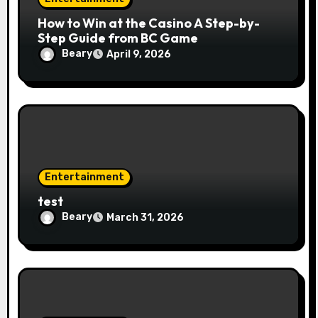
How to Win at the Casino A Step-by-
Step Guide from BC Game
Beary
April 9, 2026
Entertainment
test
Beary
March 31, 2026