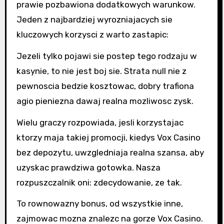
prawie pozbawiona dodatkowych warunkow.
Jeden z najbardziej wyrozniajacych sie
kluczowych korzysci z warto zastapic:
Jezeli tylko pojawi sie postep tego rodzaju w
kasynie, to nie jest boj sie. Strata null nie z
pewnoscia bedzie kosztowac, dobry trafiona
agio pieniezna dawaj realna mozliwosc zysk.
Wielu graczy rozpowiada, jesli korzystajac
ktorzy maja takiej promocji, kiedys Vox Casino
bez depozytu, uwzgledniaja realna szansa, aby
uzyskac prawdziwa gotowka. Nasza
rozpuszczalnik oni: zdecydowanie, ze tak.
To rownowazny bonus, od wszystkie inne,
zajmowac mozna znalezc na gorze Vox Casino.