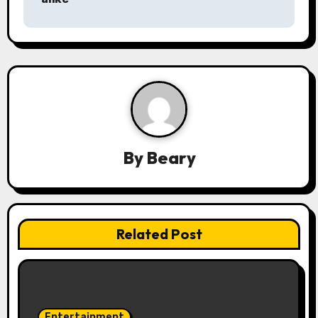
g
a
t
i
o
n
By
Beary
Related Post
Entertainment